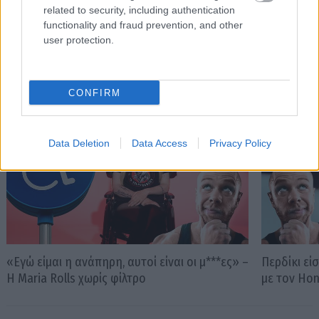
related to security, including authentication
functionality and fraud prevention, and other
user protection.
PODCASTS
CONFIRM
Data Deletion
Data Access
Privacy Policy
«Εγώ είμαι η ανάπηρη, αυτοί είναι οι μ***ες» –
Περδίκι εί
Η Maria Rolls χωρίς φίλτρο
με τον Ho