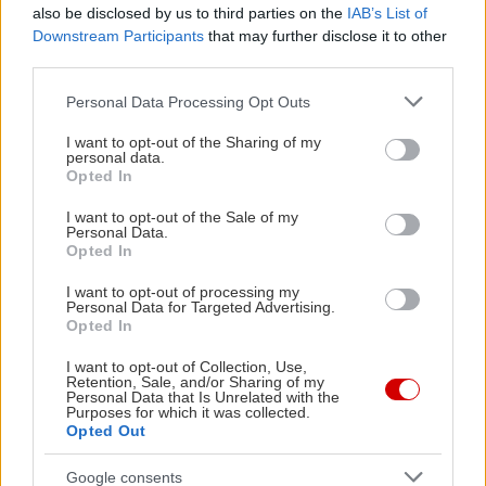
also be disclosed by us to third parties on the
IAB’s List of
Downstream Participants
that may further disclose it to other
third parties.
Please note that this website/app uses one or more Google
Personal Data Processing Opt Outs
services and may gather and store information including but
not limited to your visit or usage behaviour. You may click to
I want to opt-out of the Sharing of my
personal data.
grant or deny consent to Google and its third-party tags to
Opted In
in2life team
use your data for below specified purposes in below Google
consent section.
I want to opt-out of the Sale of my
Γεννήθηκε τον Νοέμβριο του 2005, βρήκε τον δρόμο της
Personal Data.
Opted In
(μαζί με την έμπνευση) στα στενά της Αθήνας, κι από τότε
μέχρι σήμερα δεν έχει σταματήσει να μεγαλώνει.
I want to opt-out of processing my
Personal Data for Targeted Advertising.
Αμετανόητα περίεργη, θα πάει με την ίδια ευκολία σε
Opted In
συνοικιακά κουτούκια και σε τρέντι μπαρ, και θα σου μιλήσει
με τον ίδιο ενθουσιασμό για τα ταξίδια της, τα νέα της
I want to opt-out of Collection, Use,
Retention, Sale, and/or Sharing of my
ημέρας, τα θέατρα της πόλης, τις παλαβομάρες του ίντερνετ
Personal Data that Is Unrelated with the
Purposes for which it was collected.
και τις τελευταίες τάσεις σε διατροφή και άσκηση. Υπόσχεται
Opted Out
πως μόνο ό,τι αξίζει γίνεται byte.
Google consents