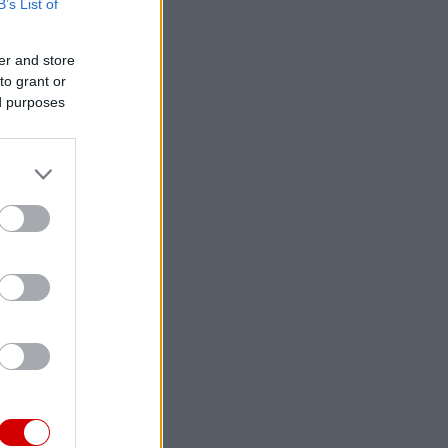
B’s List of
er and store
to grant or
ed purposes