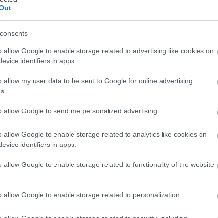
Out
consents
ετά την εντυπωσιακή πρώτη παρουσίαση της
Zee
o allow Google to enable storage related to advertising like cookies on
evice identifiers in apps.
Έκθεση Θεσσαλονίκης, η Zeekr κατακτά και το κοι
Ολόκληρη η γκάμα των μοντέλων της Zeekr είναι
o allow my user data to be sent to Google for online advertising
διαθέσιμη για παραγγελία και παράδοση, με τιμές 
s.
ρώ
(Zeekr X, συμπεριλαμβανόμενου του οφέλους το
to allow Google to send me personalized advertising.
τρικά»).
o allow Google to enable storage related to analytics like cookies on
γκόσμια premium μάρκα ηλεκτρικής κινητικότητας, 
evice identifiers in apps.
 παρουσίασή της στην Ελλάδα στη Διεθνή Έκθεση Θ
o allow Google to enable storage related to functionality of the website
Thessaloniki 2025
, παρουσιάζεται και στο κοινό τη
ική
pop-up εμπειρία
στο Golden Hall.
o allow Google to enable storage related to personalization.
του Golden Hall, μέσω ενός ειδικά διαμορφωμένου p
o allow Google to enable storage related to security, including