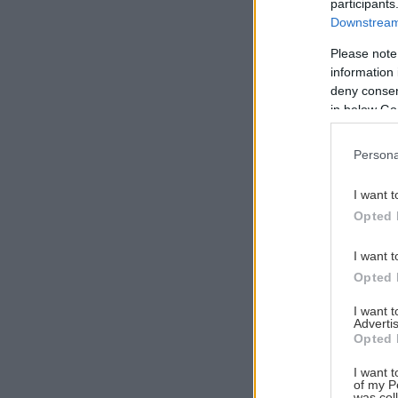
participants
Downstream 
Please note
information 
Αναζήτηση
deny consent
για...
in below Go
Persona
I want t
Opted 
I want t
Opted 
I want 
Advertis
Opted 
I want t
of my P
was col