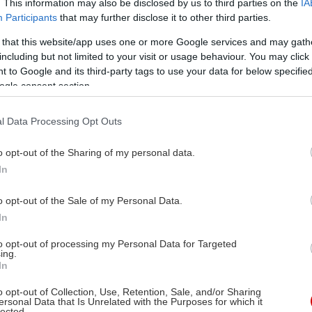
. This information may also be disclosed by us to third parties on the
IA
Participants
that may further disclose it to other third parties.
 that this website/app uses one or more Google services and may gath
including but not limited to your visit or usage behaviour. You may click 
 to Google and its third-party tags to use your data for below specifi
ogle consent section.
l Data Processing Opt Outs
o opt-out of the Sharing of my personal data.
In
o opt-out of the Sale of my Personal Data.
In
to opt-out of processing my Personal Data for Targeted
ing.
In
o opt-out of Collection, Use, Retention, Sale, and/or Sharing
ersonal Data that Is Unrelated with the Purposes for which it
lected.