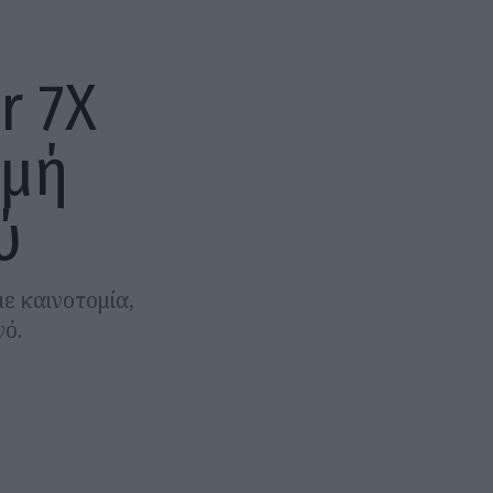
r 7X
ρμή
ύ
ε καινοτομία,
νό.