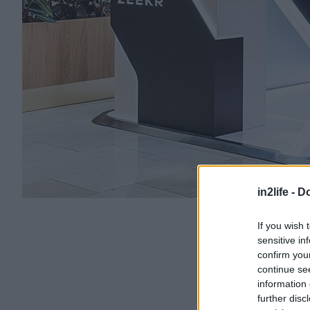
in2life -
Do
If you wish 
sensitive in
confirm you
continue se
information 
further disc