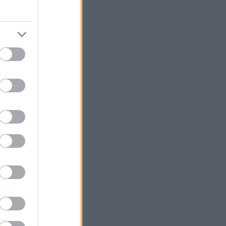
kr
στη Διεθνή
νό της Αθήνας.
 άμεσα
που ξεκινούν
υ προγράμματος
μετά από την
εσσαλονίκης
ς Αθήνας, μέσα
op-up