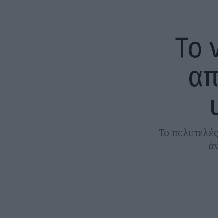
Το 
απ
Το πολυτελές
άν