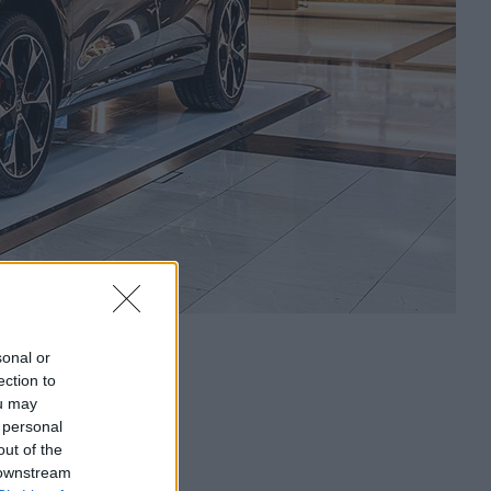
sonal or
ection to
ou may
 personal
out of the
 downstream