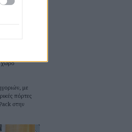
ίνουργιο
Zeekr
1 και Zeekr X),
atrix LED
χιλ., ύψος 1.650
 σιγουριά. Η
 χώρο
ηγοριών, με
ρικές πόρτες
Pack στην