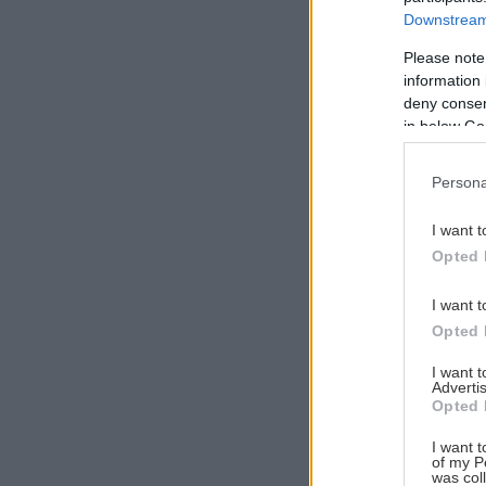
Downstream 
Please note
information 
deny consent
Αναζήτηση
για...
in below Go
Persona
I want t
Opted 
I want t
Opted 
I want 
Advertis
Opted 
I want t
of my P
was col