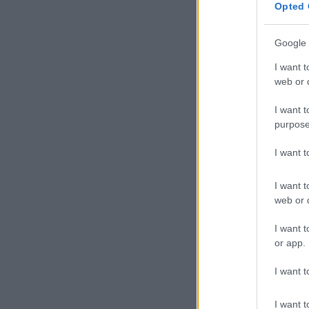
Opted 
Google 
I want t
web or d
I want t
purpose
Ο
I want 
Λ
Β
I want t
α
web or d
τ
I want t
στην μεγάλη οθ
or app.
ιστορική ερμηνε
I want t
ορόσημο για τι
I want t