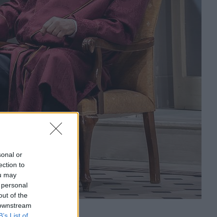
sonal or
ection to
ou may
 personal
out of the
 downstream
B’s List of