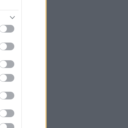
ου Θεάτρου
ο, έναν ρόλο
 Πρόκειται για
σε μοναδικά
αθήκη μια
ι αποτελεί