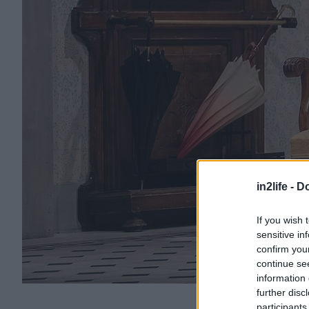
in2life -
Do
If you wish 
sensitive in
confirm you
continue se
information 
further disc
participants