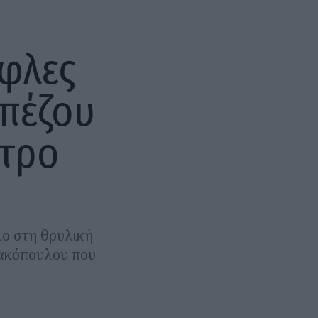
φλες
Μπέζου
ατρο
λο στη θρυλική
νακόπουλου που