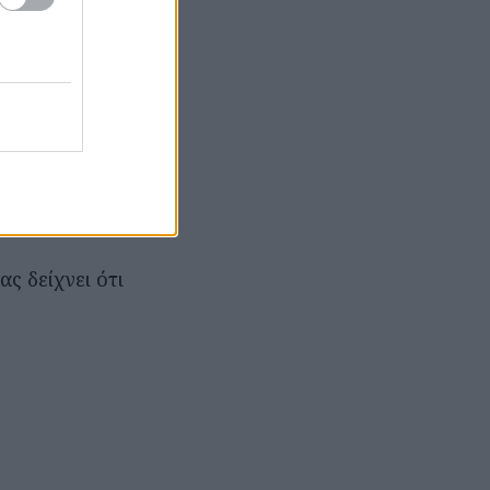
ων κωμικών της
ι θα εξορμήσει
άριο και
. Αποτελεί μια
υρά της
ς δείχνει ότι