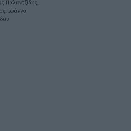
ς Παλαντζίδης,
ος, Ιωάννα
ίδου