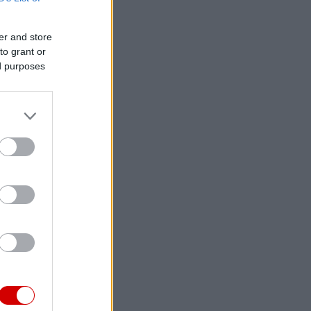
er and store
to grant or
ed purposes