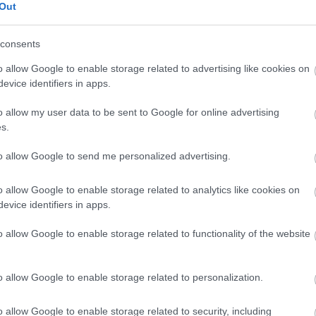
Out
consents
o allow Google to enable storage related to advertising like cookies on
evice identifiers in apps.
o allow my user data to be sent to Google for online advertising
s.
to allow Google to send me personalized advertising.
άκης Λαζόπουλος ανεβαίνει και φέτος στη σκηνή τ
έμπο, για να ερμηνεύσει, για πρώτη φορά στο θέατρ
o allow Google to enable storage related to analytics like cookies on
πό κλασική κωμωδία του ελληνικού κινηματογράφου.
evice identifiers in apps.
ον θρυλικό “ήρωα με τις παντούφλες”, που ενσάρκω
o allow Google to enable storage related to functionality of the website
όνη ο Βασίλης Λογοθετίδης, αφήνοντας ως παρακατ
ία, που έθεσε τις βάσεις της ελληνικής κωμωδίας κα
o allow Google to enable storage related to personalization.
ς επόμενες γενιές κωμικών.
o allow Google to enable storage related to security, including