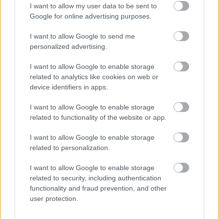
I want to allow my user data to be sent to
Γεννήθηκε τον Νοέμβριο του 2005, βρήκε τον δρόμο της
Google for online advertising purposes.
(μαζί με την έμπνευση) στα στενά της Αθήνας, κι από τότε
μέχρι σήμερα δεν έχει σταματήσει να μεγαλώνει.
I want to allow Google to send me
Αμετανόητα περίεργη, θα πάει με την ίδια ευκολία σε
personalized advertising.
συνοικιακά κουτούκια και σε τρέντι μπαρ, και θα σου μιλήσει
I want to allow Google to enable storage
με τον ίδιο ενθουσιασμό για τα ταξίδια της, τα νέα της
related to analytics like cookies on web or
ημέρας, τα θέατρα της πόλης, τις παλαβομάρες του ίντερνετ
device identifiers in apps.
και τις τελευταίες τάσεις σε διατροφή και άσκηση. Υπόσχεται
πως μόνο ό,τι αξίζει γίνεται byte.
I want to allow Google to enable storage
related to functionality of the website or app.
I want to allow Google to enable storage
related to personalization.
Διαβάστε επίσης
I want to allow Google to enable storage
related to security, including authentication
functionality and fraud prevention, and other
user protection.