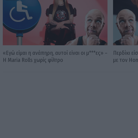
«Εγώ είμαι η ανάπηρη, αυτοί είναι οι μ***ες» –
Περδίκι εί
Η Maria Rolls χωρίς φίλτρο
με τον Ho