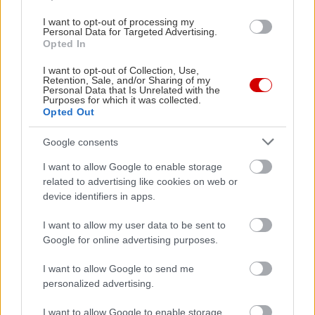
μια σειρά από μαγειρευτά πιάτα ημέρας. Τα
I want to opt-out of processing my
γεμιστά με ντομάτα και πιπεριά μυρίζουν
Personal Data for Targeted Advertising.
Opted In
καλοκαίρι, ενώ ο κλασικός μουσακάς με
μελιτζάνα, πατάτα, κιμά και μπεσαμέλ ή το
I want to opt-out of Collection, Use,
Retention, Sale, and/or Sharing of my
παστίτσιο με ζυμαρικά, σάλτσα και κρέμα
Personal Data that Is Unrelated with the
Purposes for which it was collected.
προσφέρουν γεύσεις μαμαδίσιες. Λογαριασμός
Opted Out
στα 20-25€ το άτομο, με κρασί.
Google consents
I want to allow Google to enable storage
related to advertising like cookies on web or
device identifiers in apps.
I want to allow my user data to be sent to
Google for online advertising purposes.
I want to allow Google to send me
personalized advertising.
I want to allow Google to enable storage