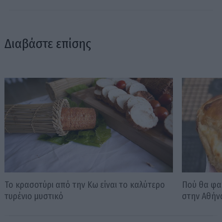
Διαβάστε επίσης
Το κρασοτύρι από την Κω είναι το καλύτερο
Πού θα φα
τυρένιο μυστικό
στην Αθήν