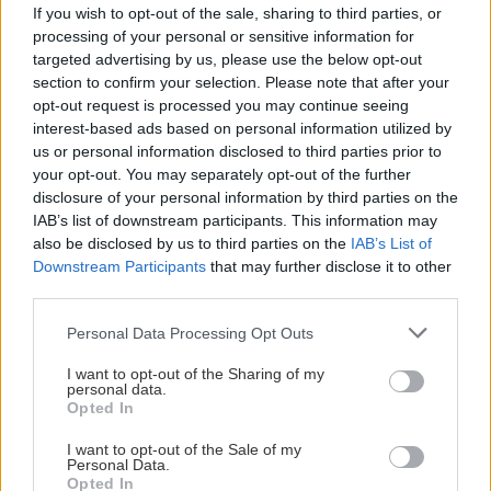
If you wish to opt-out of the sale, sharing to third parties, or
processing of your personal or sensitive information for
Η συνταγή παραμένει ίδια, με αφράτη ζύμη και
targeted advertising by us, please use the below opt-out
πλούσιο τυρί, ενώ ο κατάλογος έχει εξελιχθεί
section to confirm your selection. Please note that after your
ώστε να καλύπτει όλα τα γούστα. Από το κλασικό
opt-out request is processed you may continue seeing
interest-based ads based on personal information utilized by
πεϊνιρλί με κασέρι και βούτυρο, μέχρι το
us or personal information disclosed to third parties prior to
εντυπωσιακό special με παστουρμά, σουτζούκι,
your opt-out. You may separately opt-out of the further
ζαμπόν, μπέικον, λουκάνικο, αυγό και κιμά, κάθε
disclosure of your personal information by third parties on the
IAB’s list of downstream participants. This information may
εκδοχή έχει τους δικούς της φανατικούς. Για πιο
also be disclosed by us to third parties on the
IAB’s List of
ιδιαίτερες επιλογές ξεχωρίζει το πεϊνιρλί
Downstream Participants
that may further disclose it to other
καβουρμάς, με κιμά και κρεμμύδι, αλλά και οι
third parties.
παραδοσιακές γεύσεις με παστουρμά ή σουτζούκι.
Please note that this website/app uses one or more Google
Personal Data Processing Opt Outs
Στο μενού θα βρεις και ωραιότατο καλτσόνε,
services and may gather and store information including but
not limited to your visit or usage behaviour. You may click to
I want to opt-out of the Sharing of my
καθώς και πίτσα σε διαφορετικές εκδοχές.
personal data.
grant or deny consent to Google and its third-party tags to
Opted In
use your data for below specified purposes in below Google
Εκτός όμως από τα ζυμάρια, ο Τεχλικίδης
consent section.
I want to opt-out of the Sale of my
Personal Data.
παραμένει πιστός και στην ελληνική κουζίνα με
Opted In