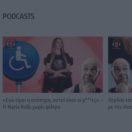
PODCASTS
«Εγώ είμαι η ανάπηρη, αυτοί είναι οι μ***ες» –
Περδίκι εί
Η Maria Rolls χωρίς φίλτρο
με τον Ho