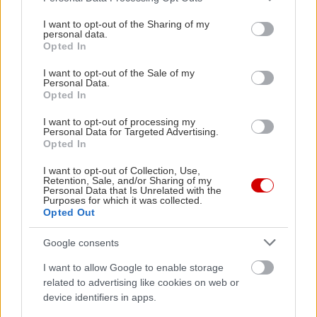
services and may gather and store information including but
Μάμμυ: Idra Kayne
not limited to your visit or usage behaviour. You may click to
I want to opt-out of the Sharing of my
personal data.
Τσαρλς, Φρανκ, Βόρειος & Επιστάτης: Θάνος
grant or deny consent to Google and its third-party tags to
Opted In
use your data for below specified purposes in below Google
Κόνιαρης
consent section.
I want to opt-out of the Sale of my
Έλλεν: Δάφνη Καμμένου
Personal Data.
Σουέλλεν: Ελευθερία Πάλλα
Opted In
Στο ρόλο της μικρής Μπόνι Μπλού: Νάρια
I want to opt-out of processing my
Personal Data for Targeted Advertising.
Αθανασοπούλου / Άνα Τζουλάκη Χριστοδούλου
Opted In
(διπλή διανομή)
I want to opt-out of Collection, Use,
Ζωντανά επί σκηνής ο μουσικός περφόρμερ
Retention, Sale, and/or Sharing of my
Personal Data that Is Unrelated with the
Γιώργος Παλαμιώτης
Purposes for which it was collected.
Opted Out
Συντελεστές
Google consents
Σκηνοθεσία – Εικαστική Σύλληψη - Κίνηση: Ιόλη
I want to allow Google to enable storage
Ανδρεάδη
related to advertising like cookies on web or
Πρωτότυπη διασκευή για το θέατρο: Ιόλη
device identifiers in apps.
Ανδρεάδη & Άρης Ασπρούλης