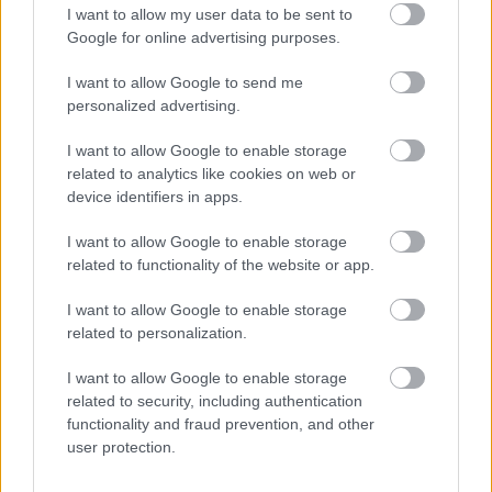
I want to allow my user data to be sent to
Πρωτότυπη μουσική σύνθεση: Γιώργος
Google for online advertising purposes.
Παλαμιώτης
I want to allow Google to send me
Συνεργάτις Σκηνογράφος: Μικαέλα Λιακατά
personalized advertising.
Κοστούμια: Νίκος Χαρλαύτης
Σχεδιασμός Φωτισμών: Στέλλα Κάλτσου
I want to allow Google to enable storage
related to analytics like cookies on web or
Βοηθοί Σκηνοθέτη: Δάφνη Καμμένου & Κατερίνα
device identifiers in apps.
Μήκα
Διεύθυνση Παραγωγής: Έφη Πανουργιά
I want to allow Google to enable storage
related to functionality of the website or app.
Επικοινωνία – Γραφείο Τύπου παράστασης: Μαρία
Τσολάκη
I want to allow Google to enable storage
Social media – Διαφήμιση: Renegade Media,
related to personalization.
Βασίλης Ζαρκαδούλας
I want to allow Google to enable storage
Φωτογραφίες: Κική Παπαδοπούλου
related to security, including authentication
Video Trailer: Μιχαήλ Μαυρομούστακος
functionality and fraud prevention, and other
user protection.
Συμπαραγωγή: Τεχνηχώρος