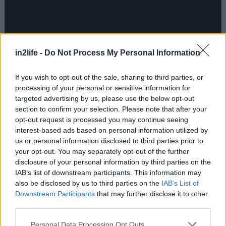
in2life -
Do Not Process My Personal Information
If you wish to opt-out of the sale, sharing to third parties, or
processing of your personal or sensitive information for
targeted advertising by us, please use the below opt-out
section to confirm your selection. Please note that after your
opt-out request is processed you may continue seeing
interest-based ads based on personal information utilized by
Ερμηνεύουν
us or personal information disclosed to third parties prior to
your opt-out. You may separately opt-out of the further
Σκάρλετ Ο΄ Χάρα: Λένα Παπαληγούρα
disclosure of your personal information by third parties on the
Ρετ Μπάτλερ: Ορέστης Τζιόβας / Κωνσταντίνος
IAB’s list of downstream participants. This information may
Καβακιώτης (διπλή διανομή)
also be disclosed by us to third parties on the
IAB’s List of
Downstream Participants
that may further disclose it to other
Άσλεϋ: Όμηρος Πουλάκης
third parties.
Τζέραλντ: Γεράσιμος Γεννατάς
Please note that this website/app uses one or more Google
Μέλανι: Ιφιγένεια Καραμήτρου
Personal Data Processing Opt Outs