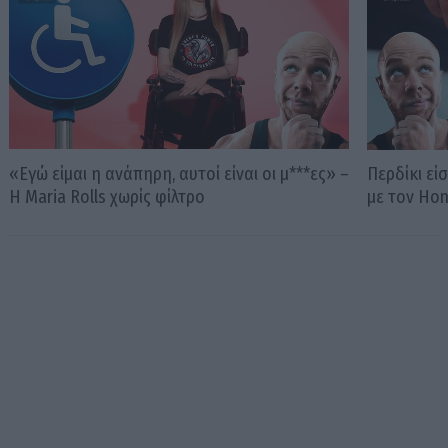
«Εγώ είμαι η ανάπηρη, αυτοί είναι οι μ***ες» –
Περδίκι εί
Η Maria Rolls χωρίς φίλτρο
με τον Ho