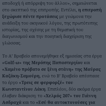
αποδοχή ή απόρριψη του άλλου», σημειώνεται
στο σκεπτικό της επιτροπής. Εντέλει,
η επιτροπή
ξεχώρισε πέντε προτάσεις
με γνώμονα την
ανάδειξη του σκηνικού λόγου, της πρωτότυπης
ιστορίας, της σχέσης με τη θεματική του
διαγωνισμού και την ποιητική διαχείριση της
γλώσσας.
Το Α’ Βραβείο απονεμήθηκε εξ ημισείας στα έργα
«Golf-ω» της Μερόπης Παπαστεργίου
και
«Χαμένο πρόβατο σε ξένη στάνη» της Μαύρας
Καζάκη-Σαμούρη
, ενώ το Β’ Βραβείο απέσπασε
το έργο
«Τρεις σε φερφορζέ» του
Κωνσταντίνου Λάκη
. Επιπλέον, δύο ακόμα έργα
έλαβαν διάκριση: το «
Χελμός 207» του Γιάννη
Ασδραχά
και το
«Εσύ θα αυτοκτονούσες για