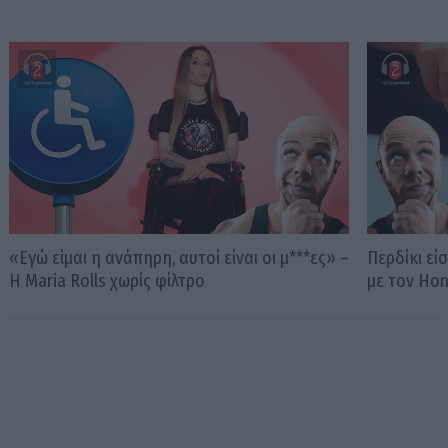
«Εγώ είμαι η ανάπηρη, αυτοί είναι οι μ***ες» –
Περδίκι εί
Η Maria Rolls χωρίς φίλτρο
με τον Ho