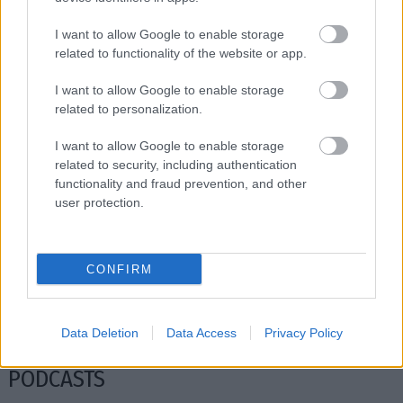
I want to allow Google to enable storage
related to functionality of the website or app.
I want to allow Google to enable storage
related to personalization.
I want to allow Google to enable storage
related to security, including authentication
functionality and fraud prevention, and other
user protection.
10 σπουδαίοι λόγοι να δεις τις Τρωάδες του
Λευκές νύχ
Εθνικού Θεάτρου
Κατσικονο
CONFIRM
Οκτωβρίο
Data Deletion
Data Access
Privacy Policy
PODCASTS