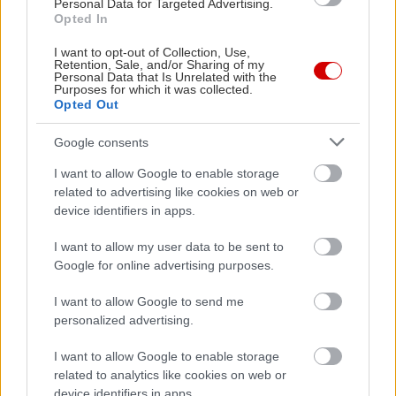
Personal Data for Targeted Advertising.
Opted In
in2life team
I want to opt-out of Collection, Use,
Retention, Sale, and/or Sharing of my
Personal Data that Is Unrelated with the
Purposes for which it was collected.
Γεννήθηκε τον Νοέμβριο του 2005, βρήκε τον δρόμο της
Opted Out
(μαζί με την έμπνευση) στα στενά της Αθήνας, κι από τότε
μέχρι σήμερα δεν έχει σταματήσει να μεγαλώνει.
Google consents
Αμετανόητα περίεργη, θα πάει με την ίδια ευκολία σε
I want to allow Google to enable storage
συνοικιακά κουτούκια και σε τρέντι μπαρ, και θα σου μιλήσει
related to advertising like cookies on web or
με τον ίδιο ενθουσιασμό για τα ταξίδια της, τα νέα της
device identifiers in apps.
ημέρας, τα θέατρα της πόλης, τις παλαβομάρες του ίντερνετ
και τις τελευταίες τάσεις σε διατροφή και άσκηση. Υπόσχεται
I want to allow my user data to be sent to
πως μόνο ό,τι αξίζει γίνεται byte.
Google for online advertising purposes.
I want to allow Google to send me
personalized advertising.
I want to allow Google to enable storage
Διαβάστε επίσης
related to analytics like cookies on web or
device identifiers in apps.