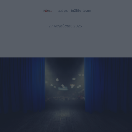
γράφει:
in2life team
27 Αυγούστου 2025