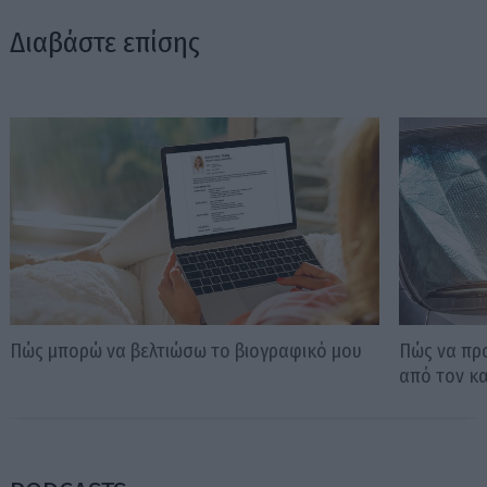
Διαβάστε επίσης
Πώς μπορώ να βελτιώσω το βιογραφικό μου
Πώς να πρ
από τον κ