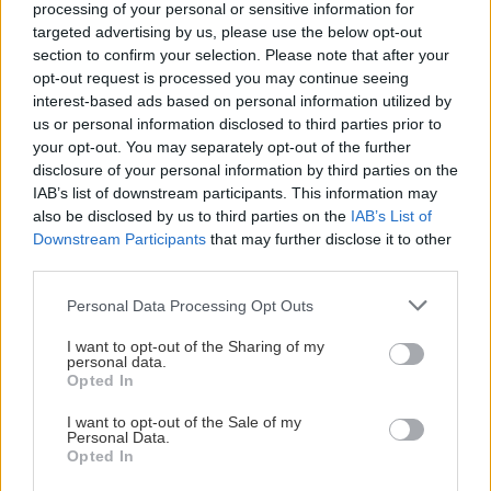
processing of your personal or sensitive information for
παραμένεις στεγνός, να κάνεις συχνά διαλείμματα
targeted advertising by us, please use the below opt-out
για ζέσταμα ακολουθώντας σωστό διατροφικό
section to confirm your selection. Please note that after your
πρόγραμμα με συνεχή ενυδάτωση.
opt-out request is processed you may continue seeing
interest-based ads based on personal information utilized by
us or personal information disclosed to third parties prior to
Τι να έχετε μαζί σε δραστηριότητες στο κρύο
your opt-out. You may separately opt-out of the further
disclosure of your personal information by third parties on the
Αν σκοπεύεις να βρεθείς σε βουνό, θάλασσα ή
IAB’s list of downstream participants. This information may
also be disclosed by us to third parties on the
IAB’s List of
άλλη πολύ κρύα τοποθεσία, πάρε μαζί σου όπως
Downstream Participants
that may further disclose it to other
και δήποτε: ισοθερμική κουβέρτα, εφεδρικά
third parties.
στεγνά ρούχα, θερμός με ζεστό ρόφημα,
Please note that this website/app uses one or more Google
Personal Data Processing Opt Outs
ενεργειακές μπάρες, φακό, κινητό με πλήρη
services and may gather and store information including but
μπαταρία και φορτισμένο powerbank. Ένα μικρό
not limited to your visit or usage behaviour. You may click to
I want to opt-out of the Sharing of my
personal data.
grant or deny consent to Google and its third-party tags to
κιτ πρώτων βοηθειών και ένα αδιάβροχο κάλυμμα
Opted In
use your data for below specified purposes in below Google
σακιδίου μπορούν να αποδειχθούν επίσης πολύ
consent section.
I want to opt-out of the Sale of my
χρήσιμα ειδικά σε περίπτωση ανάγκης.
Personal Data.
Opted In