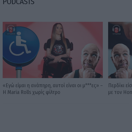
PODCASTS
«Εγώ είμαι η ανάπηρη, αυτοί είναι οι μ***ες» –
Περδίκι εί
Η Maria Rolls χωρίς φίλτρο
με τον Ho