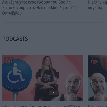
Λευκές νύχτες ενός κλόουν του Βασίλη
Η ελληνικ
Κατσικονούρη στο Θέατρο Μαβίλη από 19
παγκόσμια
Οκτωβρίου
PODCASTS
v
«Εγώ είμαι η ανάπηρη, αυτοί είναι οι μ***ες» –
Περδίκι εί