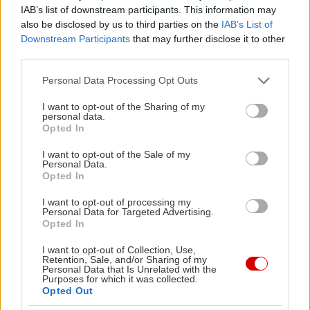
Ανδρομάχη στην Ελλάδα, ηφαίστειο ενεργό σε
IAB’s list of downstream participants. This information may
εχθρικό περιβάλλον γίνεται βόμβα που σκάει από
also be disclosed by us to third parties on the
IAB’s List of
Downstream Participants
that may further disclose it to other
τα βιώματά της και δημιουργεί ένα γαϊανάκι
third parties.
ανατροπών επιτρέποντας στην δική μας κοινωνία
Please note that this website/app uses one or more Google
Personal Data Processing Opt Outs
τη σκληρή αυτοκριτική της.
services and may gather and store information including but
not limited to your visit or usage behaviour. You may click to
I want to opt-out of the Sharing of my
personal data.
Ο ποιητής μετατρέπει μια γυναίκα αιχμάλωτη
grant or deny consent to Google and its third-party tags to
Opted In
use your data for below specified purposes in below Google
πολέμου και παλλακίδα σε πολιτικό πολιορκητικό
consent section.
I want to opt-out of the Sale of my
κριό. Την κάνει έναν παγκόσμιο και αδυσώπητο
Personal Data.
Opted In
καθρέφτη του παραλογισμού της πολιτικής και του
πολέμου, από τις συνέπειες του οποίου υποφέρουν
I want to opt-out of processing my
Personal Data for Targeted Advertising.
άντρες, γυναίκες αλλά κυρίως τα αθώα παιδιά και
Opted In
οι επερχόμενες γενιές, στις οποίες παραδίδεται ένα
I want to opt-out of Collection, Use,
σάπιο, άρρωστο μέλλον.
Retention, Sale, and/or Sharing of my
Personal Data that Is Unrelated with the
Purposes for which it was collected.
Opted Out
Στο έργο του οι άντρες εμφανίζονται σακατεμένοι,