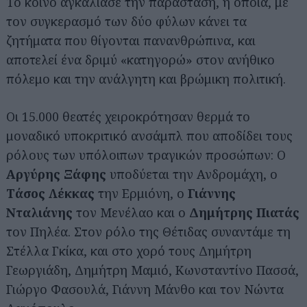
Το κοινό αγκάλιασε την παράσταση, η οποία, με
τον συγκερασμό των δύο φύλων κάνει τα
ζητήματα που θίγονται πανανθρώπινα, και
αποτελεί ένα δριμύ «κατηγορώ» στον ανήθικο
πόλεμο και την ανάλγητη και βρώμικη πολιτική.
Οι 15.000 θεατές χειροκρότησαν θερμά το
μοναδικό υποκριτικό ανσάμπλ που αποδίδει τους
ρόλους των υπόλοιπων τραγικών προσώπων: Ο
Αργύρης Ξάφης
υποδύεται την Ανδρομάχη, ο
Τάσος Λέκκας
την Ερμιόνη, ο
Γιάννης
Νταλιάνης
τον Μενέλαο και ο
Δημήτρης Πιατάς
τον Πηλέα. Στον ρόλο της Θέτιδας συναντάμε τη
Στέλλα Γκίκα, και στο χορό τους Δημήτρη
Γεωργιάδη, Δημήτρη Μαμιό, Κωνσταντίνο Πασσά,
Γιώργο Φασουλά, Γιάννη Μάνθο και τον Νώντα