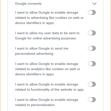
αντιφατικοί, παράλογοι να απολογούνται για τα
Google consents
κίνητρα που τους οδήγησαν στην καταστροφή. Ενώ
I want to allow Google to enable storage
οι γυναίκες- φιμωμένες επί εκατοντάδες χρόνια,
related to advertising like cookies on web or
και αόρατες -μέσα από τον ποιητή, και από αντρικά
device identifiers in apps.
στόματα με ενσυναίσθηση, ηχούν τα παθήματά τα
I want to allow my user data to be sent to
δικά τους αλλά και όσων επιβίωσαν ενός
Google for online advertising purposes.
τρομακτικού ανδροφάγου πολέμου.
I want to allow Google to send me
personalized advertising.
Η Ανδρομάχη ως σύζυγος αρχιστράτηγου, του
Έκτορα, έζησε τα πάντα και τα πάνδεινα εν μέσω
I want to allow Google to enable storage
related to analytics like cookies on web or
πολέμου. Ο οδυνηρός, τραγικός και αιματερός
device identifiers in apps.
κύκλος της ζωής της και εν γένει της ιστορίας της
την καθιστά μια μέγιστη πολιτική οντότητα.
I want to allow Google to enable storage
related to functionality of the website or app.
Το σώμα της γυναίκας γίνεται πεδίο μάχης, επάνω
I want to allow Google to enable storage
του γράφεται η ιστορία. Το βλέμμα εκείνης πάντα
related to personalization.