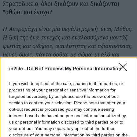
Στρατοδικείο, όλοι δικάζουν και δικάζονται
"αθώοι και ένοχοι"
Η Αντρομάχη είναι μία μεγάλη μορφή, ένας Μύθος.
Η ζωή της ένα συνεχές και εναλασσόμενο μοντάζ
φωτιάς και σιδήρου, φαυλότητας και αξιοπρέπειας,
μένει, όμως, πάντα όρθια, με σώμα, μυαλό και
βλέμμα ψηλά και αναγεννάται από τις στάχτες της,
in2life -
Do Not Process My Personal Information
σαν φοίνικας. Είναι ο θηλυκός Οδυσσέας της
επιβίωσης.
If you wish to opt-out of the sale, sharing to third parties, or
processing of your personal or sensitive information for
Ο Ευριπίδης παίζει με την «περιπέτεια» την
targeted advertising by us, please use the below opt-out
section to confirm your selection. Please note that after your
ειρωνική και την ανάποδη, ανατρέποντας τα
opt-out request is processed you may continue seeing
αριστοτελικά δεδομένα με τόλμη. Ξεκινώντας από
interest-based ads based on personal information utilized by
το “Ιδιωτικό” εξετάζει το “δημόσιο” και από το
us or personal information disclosed to third parties prior to
your opt-out. You may separately opt-out of the further
“εθνικό” επεκτείνεται στο “συμπαντικό” πεδίο. Η
disclosure of your personal information by third parties on the