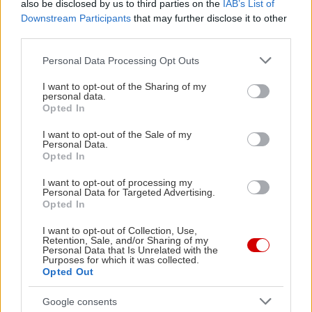
also be disclosed by us to third parties on the
IAB’s List of
που όρισες
. Σε καθένα από τα καταλύματα, σε ένα
Downstream Participants
that may further disclose it to other
μικρό πλαίσιο πάνω από την τιμή βλέπεις τις
third parties.
ημερομηνίες τις οποίες αφορά –αν μπεις στη
Please note that this website/app uses one or more Google
Personal Data Processing Opt Outs
σελίδα του μπορείς να τις αλλάξεις ή να τις
services and may gather and store information including but
not limited to your visit or usage behaviour. You may click to
I want to opt-out of the Sharing of my
αυξομειώσεις (αν πχ έχει βγάλει επιλογή
personal data.
grant or deny consent to Google and its third-party tags to
Παρασκευή με Σάββατο, και εσύ θέλεις να φύγεις
Opted In
use your data for below specified purposes in below Google
Κυριακή).
consent section.
I want to opt-out of the Sale of my
Personal Data.
Opted In
Επίσης, από την κορυφή της λίστας μπορείς να
I want to opt-out of processing my
επιλέξεις
ταξινόμηση ανά τιμή
, για να βλέπεις τα
Personal Data for Targeted Advertising.
Opted In
φθηνότερα πρώτα, ή μπορείς να πατήσεις πάνω
δεξιά, εκεί που λέει
Εμφάνιση στον Χάρτη
, αν σε
I want to opt-out of Collection, Use,
Retention, Sale, and/or Sharing of my
βολεύει καλύτερα να τα βλέπεις σε χάρτη και όχι
Personal Data that Is Unrelated with the
Purposes for which it was collected.
σε λίστα –για να αποφεύγεις, ας πούμε, τα τέρμα
Opted Out
ορεινά αν δεν είσαι εξοικειωμένος/η με τα
Google consents
ονόματα όλων των χωριών για παράδειγμα της