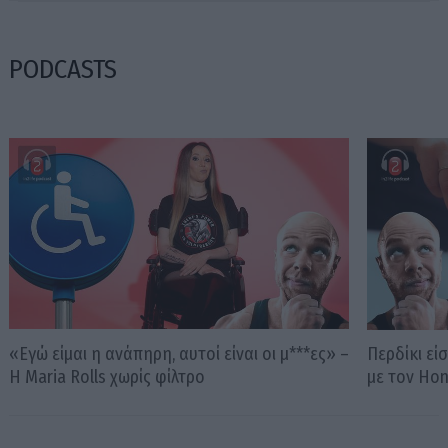
PODCASTS
«Εγώ είμαι η ανάπηρη, αυτοί είναι οι μ***ες» –
Περδίκι εί
Η Maria Rolls χωρίς φίλτρο
με τον Ho