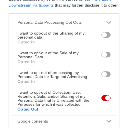
Downstream Participants
that may further disclose it to other
third parties.
Στο JWRC, ο Ali Turkkan έμεινε μακριά από
Please note that this website/app uses one or more Google
Personal Data Processing Opt Outs
services and may gather and store information including but
προβλήματα και εξασφάλισε σήμερα την πρώτη
not limited to your visit or usage behaviour. You may click to
I want to opt-out of the Sharing of my
του νίκη στην κατηγορία.
personal data.
grant or deny consent to Google and its third-party tags to
Opted In
use your data for below specified purposes in below Google
consent section.
Ανάμεσα στα ελληνικά πληρώματα επικράτησαν
I want to opt-out of the Sale of my
Personal Data.
οι Γιάννης Πλάγος-Χρήστος Κουζιώνης με ένα
Opted In
Skoda Fabia RS Rally2, καταφέρνοντας να
I want to opt-out of processing my
επιβιώσουν σε έναν εξαιρετικά απαιτητικό αγώνα.
Personal Data for Targeted Advertising.
Opted In
Στο άτυπο ελληνικό βάθρο τούς ακολούθησαν οι
Καρανικόλας-Κακαβάς και Χαλκιάς-Κομνός, με
I want to opt-out of Collection, Use,
Retention, Sale, and/or Sharing of my
Ford Fiesta Rally2 και Renault Clio Rally3,
Personal Data that Is Unrelated with the
Purposes for which it was collected.
αντίστοιχα.
Opted Out
Google consents