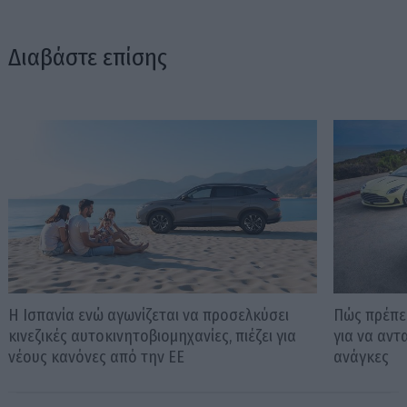
Διαβάστε επίσης
Η Ισπανία ενώ αγωνίζεται να προσελκύσει
Πώς πρέπει
κινεζικές αυτοκινητοβιομηχανίες, πιέζει για
για να αντ
νέους κανόνες από την ΕΕ
ανάγκες