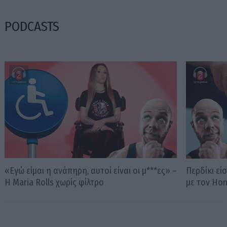
PODCASTS
«Εγώ είμαι η ανάπηρη, αυτοί είναι οι μ***ες» –
Περδίκι εί
Η Maria Rolls χωρίς φίλτρο
με τον Ho