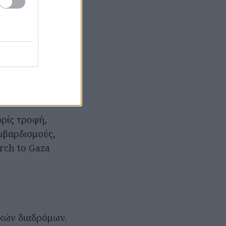
 Global March
ων εργατικών
ν ανθρωπιστικών
ης
ρίς τροφή,
ομβαρδισμούς,
rch to Gaza
κών διαδρόμων.