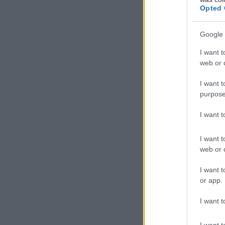
Opted 
Google 
I want t
web or d
I want t
Η
purpose
M
α
I want 
π
I want t
κ
web or d
με τελικό προο
Μαρτίου 2025, 
I want t
or app.
Πρόκειται για μ
I want t
κατασκηνώσεις 
I want t