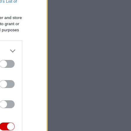
B’s List of
er and store
to grant or
ed purposes