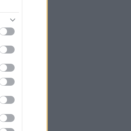
ολή
υγκεντρώσει
 από 36 χώρες
ς της Αιγύπτου,
από τις 2
βοήθειας.
 του Σινά, με
υρύτερων