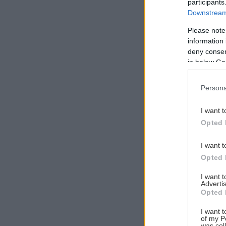
participants
Downstream 
Please note
information 
Αναζήτηση
deny consent
για...
in below Go
Persona
I want t
Opted 
I want t
Opted 
I want 
Advertis
Opted 
I want t
of my P
was col