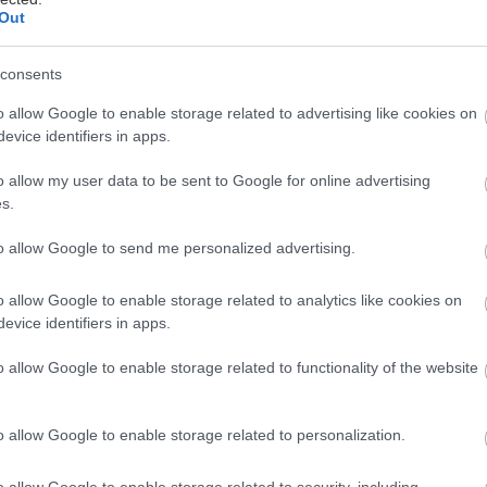
Out
consents
o allow Google to enable storage related to advertising like cookies on
evice identifiers in apps.
o allow my user data to be sent to Google for online advertising
s.
arch to Gaza είναι μια ειρηνική, πολυεθνική αποστ
λληλεγγύης προς τον παλαιστινιακό λαό, που θα σ
to allow Google to send me personalized advertising.
ερισσότερους από 1.500 ακτιβιστές και ακτιβίστριες
o allow Google to enable storage related to analytics like cookies on
αι 5 ηπείρους. Η πορεία ξεκινά από την πόλη Ελ Αρί
evice identifiers in apps.
ρισμό το πέρασμα της Ράφα, που παραμένει κλειστό 
παρεμποδίζοντας την είσοδο ζωτικής ανθρωπιστικής 
o allow Google to enable storage related to functionality of the website
ία συμβολική πορεία 50 χιλιομέτρων μέσα στην έρημο
o allow Google to enable storage related to personalization.
επί τρεις νύχτες, η οποία εντάσσεται στο πλαίσιο ε
o allow Google to enable storage related to security, including