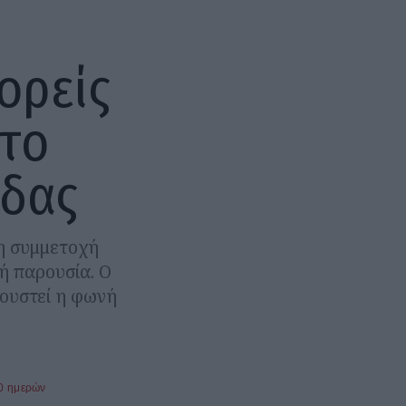
ορείς
 το
ίδας
τη συμμετοχή
ή παρουσία. Ο
κουστεί η φωνή
0 ημερών