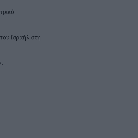
ατρικό
 του Ισραήλ στη
λ.