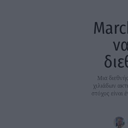
Marc
να
διε
Μια διεθνής
χιλιάδων ακτ
στόχος είναι 