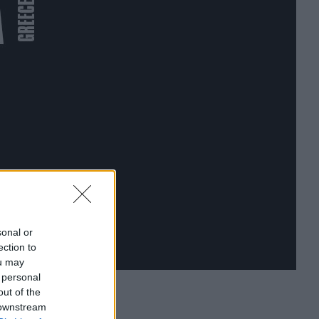
sonal or
ection to
ou may
 personal
out of the
 downstream