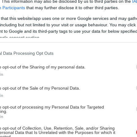
. This information may also be disclosed by us to third parties on the
IA
Participants
that may further disclose it to other third parties.
 that this website/app uses one or more Google services and may gath
including but not limited to your visit or usage behaviour. You may click 
 to Google and its third-party tags to use your data for below specifi
ogle consent section.
l Data Processing Opt Outs
o opt-out of the Sharing of my personal data.
In
o opt-out of the Sale of my Personal Data.
In
to opt-out of processing my Personal Data for Targeted
ing.
In
o opt-out of Collection, Use, Retention, Sale, and/or Sharing
ersonal Data that Is Unrelated with the Purposes for which it
lected.