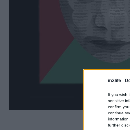
in2life -
Do
If you wish 
sensitive in
confirm you
continue se
information 
further disc