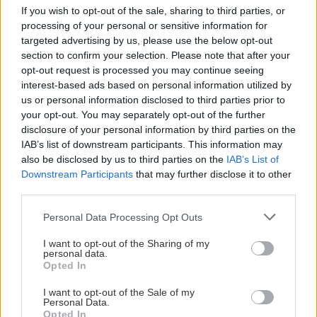
If you wish to opt-out of the sale, sharing to third parties, or
«Μπουμπουλίνας 18», σκηνοθεσία Σοφία
processing of your personal or sensitive information for
targeted advertising by us, please use the below opt-out
Καραγιάννη
section to confirm your selection. Please note that after your
opt-out request is processed you may continue seeing
Από τα πιο εμβληματικά και αναγνωρίσιμα
interest-based ads based on personal information utilized by
us or personal information disclosed to third parties prior to
κείμενα της Μεταπολίτευσης, η μαρτυρία της
your opt-out. You may separately opt-out of the further
Αρσένη εκδόθηκε το 1975 σφραγίζοντας με τον
disclosure of your personal information by third parties on the
τίτλο Μπουμπουλίνας 18 μια ολόκληρη εποχή. Το
IAB’s list of downstream participants. This information may
also be disclosed by us to third parties on the
IAB’s List of
αυτοβιογραφικό αφήγημα σε μορφή μονολόγου
Downstream Participants
that may further disclose it to other
ερμηνεύει η ηθοποιός Αμαλία Αρσένη, έχοντας
third parties.
υπάρξει ως ανιψιά της συγγραφέως αποδέκτρια
Please note that this website/app uses one or more Google
Personal Data Processing Opt Outs
της ζωντανής αυτής μαρτυρίας.
services and may gather and store information including but
Περισσότερα για την παράσταση εδώ:
not limited to your visit or usage behaviour. You may click to
I want to opt-out of the Sharing of my
personal data.
grant or deny consent to Google and its third-party tags to
https://aefestival.gr/festival_events/mpoympoyli
Opted In
use your data for below specified purposes in below Google
nas-18
consent section.
I want to opt-out of the Sale of my
Personal Data.
Opted In