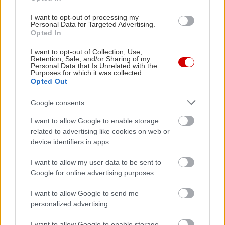
Ημερομηνία προσβάσιμης παράστασης: Δευτέρα
14 Ιουλίου 2025 στις 21.30, ΠΕΙΡΑΙΩΣ 260, Χώρος
I want to opt-out of processing my
Personal Data for Targeted Advertising.
Β
Opted In
I want to opt-out of Collection, Use,
Οι παραστάσεις «Πολεμικοί Ανταποκριτές» και
Retention, Sale, and/or Sharing of my
Personal Data that Is Unrelated with the
«Μπουμπουλίνας 18» παρουσιάζονται σε
Purposes for which it was collected.
Opted Out
συνθήκες καθολικής προσβασιμότητας, σε
συνεργασία με τον πολιτιστικό οργανισμό liminal.
Google consents
Συγκεκριμένα, συμπεριλαμβάνονται διερμηνεία
I want to allow Google to enable storage
στην ελληνική νοηματική γλώσσα και
related to advertising like cookies on web or
device identifiers in apps.
υπερτιτλισμός για κωφά και βαρήκοα άτομα,
καθώς και απτική ξενάγηση στον σκηνικό χώρο
I want to allow my user data to be sent to
και ακουστική περιγραφή για άτομα με οπτική
Google for online advertising purposes.
αναπηρία.
I want to allow Google to send me
personalized advertising.
I want to allow Google to enable storage