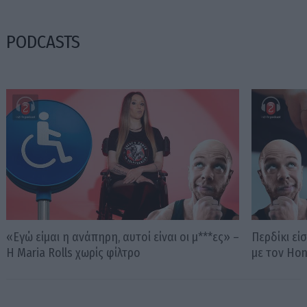
PODCASTS
«Εγώ είμαι η ανάπηρη, αυτοί είναι οι μ***ες» –
Περδίκι εί
Η Maria Rolls χωρίς φίλτρο
με τον Ho