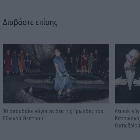
Διαβάστε επίσης
10 σπουδαίοι λόγοι να δεις τις Τρωάδες του
Λευκές νύχ
Εθνικού Θεάτρου
Κατσικονο
Οκτωβρίο