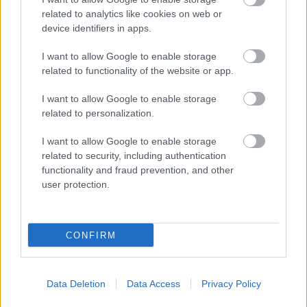
related to analytics like cookies on web or
device identifiers in apps.
I want to allow Google to enable storage
related to functionality of the website or app.
Αγορά εισιτηρίων
I want to allow Google to enable storage
related to personalization.
e-mail:
tameia@aefestival.gr
I want to allow Google to enable storage
☎️ +30 2104834913
related to security, including authentication
functionality and fraud prevention, and other
Δε-Πα 10:00-17:00
user protection.
Οι θεατές θα πρέπει να ενημερώνουν ποια
από τις τέσσερις υπηρεσίες επιθυμούν
CONFIRM
(Διερμηνεία, Υπέρτιτλους, Ακουστική
Περιγραφή, Απτική Ξενάγηση).
Data Deletion
Data Access
Privacy Policy
Η απτική ξενάγηση ξεκινά μια ώρα πριν την