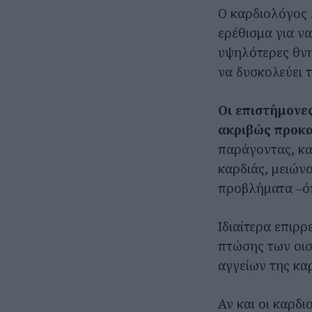
Ο καρδιολόγος Δ
ερέθισμα για ν
υψηλότερες θνη
να δυσκολεύει 
Οι επιστήμονε
ακριβώς προκα
παράγοντας, κα
καρδιάς, μειών
προβλήματα –ό
Ιδιαίτερα επιρρ
πτώσης των οισ
αγγείων της καρ
Αν και οι καρδ