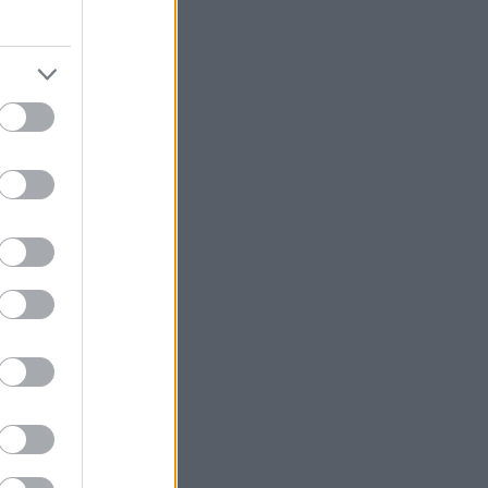
ιο ή ο θάνατος
μφανίζουν
ή. Συχνά, αυτό
αγισμένης
o, φαίνεται να
λευθέρωση
κή σύσπαση της
ε μια μειοψηφία,