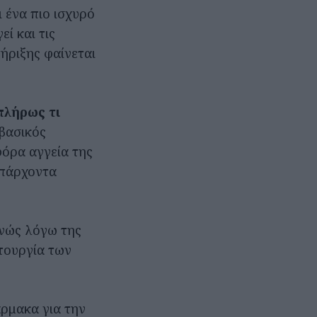
ι ένα πιο ισχυρό
ί και τις
ήριξης φαίνεται
πλήρως τι
 βασικός
όρα αγγεία της
ϋπάρχοντα
θανώς λόγω της
τουργία των
άρμακα για την