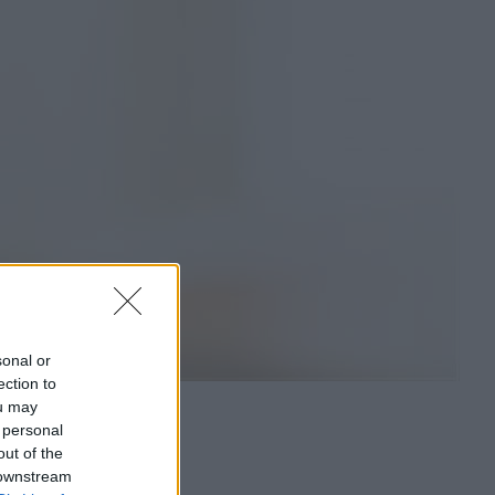
sonal or
ection to
ou may
 personal
out of the
 downstream