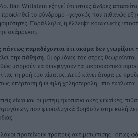
ρ. Ilan Wittstein εξηγεί ότι στους άνδρες απαιτείτα
α προκληθεί το σύνδρομο –γεγονός που πιθανώς εξηγε
σιμότητες. Παράλληλα, η έλλειψη κοινωνικής υποστ
την ανάρρωση.
ς πάντως παραδέχονται ότι ακόμα δεν γνωρίζουν 
λεί την πάθηση
. Οι ορμόνες του στρες θεωρούνται
θώς μπορούν να συσφίγγουν τα μικροσκοπικά αιμοφ
οντας τη ροή του αίματος. Αυτό κάνει άτομα με προ
πως υπέρταση ή υψηλή χοληστερόλη– πιο ευάλωτα.
επείς είναι και οι μετεμμηνοπαυσιακές γυναίκες, πι
τρογόνων, που φυσιολογικά βοηθούν στην καλή λει
διάς.
ιολόγοι προτείνουν τρόπους αντιμετώπισης –όπως φ