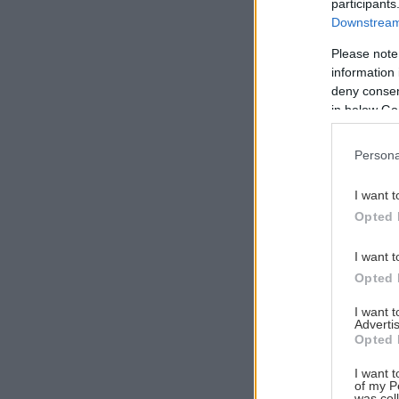
participants
Downstream 
Please note
information 
Αναζήτηση
deny consent
για...
in below Go
Persona
I want t
Opted 
I want t
Opted 
I want 
Advertis
Opted 
I want t
of my P
was col