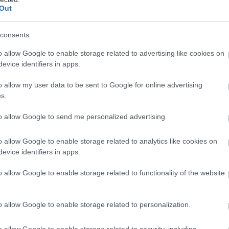
Out
consents
o allow Google to enable storage related to advertising like cookies on
evice identifiers in apps.
ετά από ένα τραυματικό γεγονός –όπως ένα διαζύγ
o allow my user data to be sent to Google for online advertising
s.
ενός αγαπημένου προσώπου– κάποιοι άνθρωποι ε
ξαφνικά πόνο στο στήθος ή δυσκολία στην αναπνο
to allow Google to send me personalized advertising.
οφείλεται σε μια πάθηση γνωστή ως «σύνδρομο ρ
o allow Google to enable storage related to analytics like cookies on
evice identifiers in apps.
ου επιστημονικά λέγεται μυοκαρδιοπάθεια Takotsub
o allow Google to enable storage related to functionality of the website
ό έντονο σωματικό ή συναισθηματικό στρες. Η απε
 αδρεναλίνη δημιουργεί επιπλοκές στην φυσιολογι
o allow Google to enable storage related to personalization.
περισσότερους ασθενείς, η ανάρρωση είναι ταχεία. Σ
α οδηγήσει ακόμα και σε καρδιακή ανεπάρκεια.
o allow Google to enable storage related to security, including