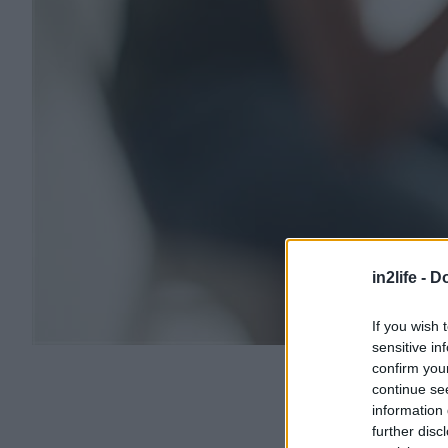
in2life -
Do
If you wish 
sensitive in
confirm you
continue se
information 
further disc