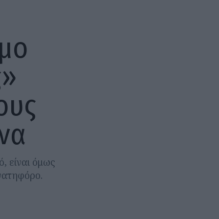
ομο
ς»
ους
υνα
, είναι όμως
ανατηφόρο.