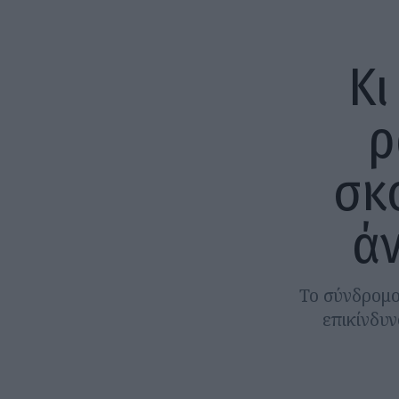
Κι
ρ
σκ
άν
Το σύνδρομο
επικίνδυν