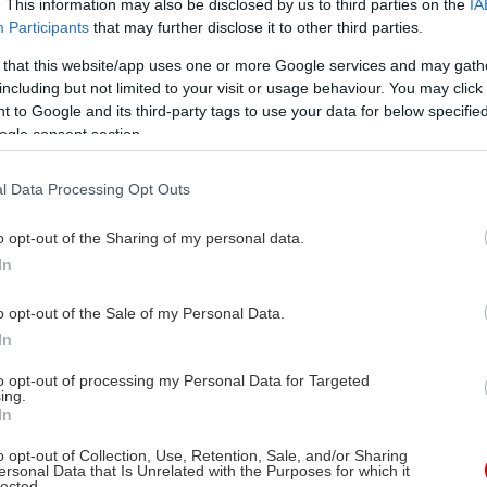
. This information may also be disclosed by us to third parties on the
IA
Participants
that may further disclose it to other third parties.
 that this website/app uses one or more Google services and may gath
including but not limited to your visit or usage behaviour. You may click 
 to Google and its third-party tags to use your data for below specifi
ogle consent section.
l Data Processing Opt Outs
o opt-out of the Sharing of my personal data.
In
o opt-out of the Sale of my Personal Data.
In
to opt-out of processing my Personal Data for Targeted
ing.
In
o opt-out of Collection, Use, Retention, Sale, and/or Sharing
ersonal Data that Is Unrelated with the Purposes for which it
lected.