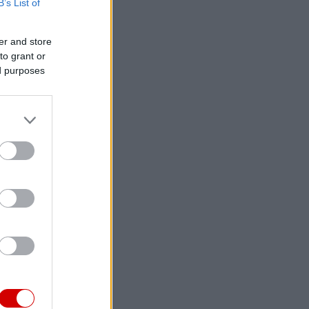
B’s List of
er and store
to grant or
ed purposes