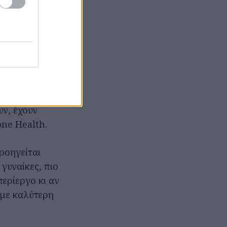
φαίνεται να
f the
στις ΗΠΑ
γκριση με 5%
υν, έχουν
one Health.
ροηγείται
γυναίκες, πιο
ερίεργο κι αν
 με καλύτερη