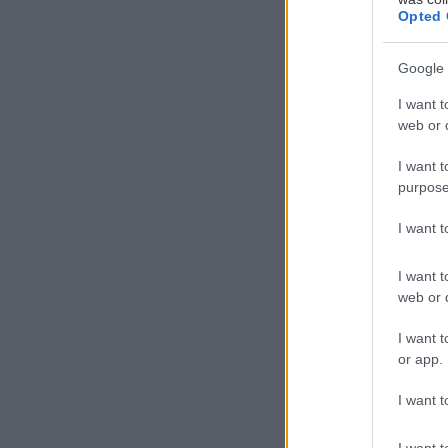
Opted 
Google 
I want t
web or d
Μ
I want t
purpose
I want 
καρδιάς».
I want t
web or d
Το σύνδρομο, π
I want t
προκαλείται απ
or app.
ορμονών όπως η
I want t
καρδιάς. Στους 
όμως, μπορεί ν
I want t