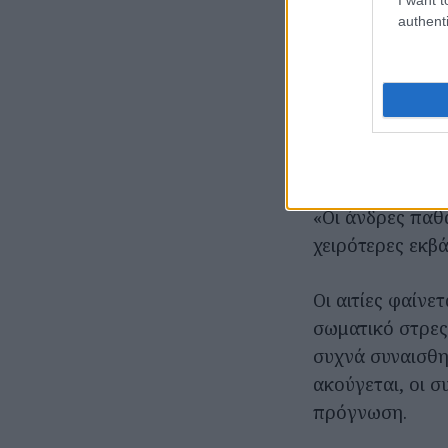
authenti
Ενώ το σύνδρομ
κινδυνεύουν π
American Heart
δείχνει ότι
οι ά
των γυναικών.
«Οι άνδρες παθ
χειρότερες εκβ
Οι αιτίες φαίνε
σωματικό στρες,
συχνά συναισθη
ακούγεται, οι 
πρόγνωση.