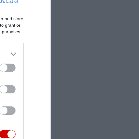
B’s List of
er and store
to grant or
ed purposes