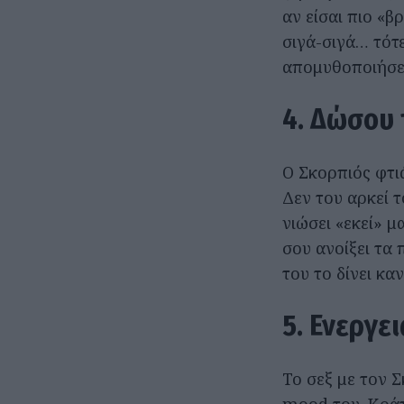
αν είσαι πιο «β
σιγά-σιγά… τότε
απομυθοποιήσε
4. Δώσου
Ο Σκορπιός φτιά
Δεν του αρκεί τ
νιώσει «εκεί» μ
σου ανοίξει τα 
του το δίνει κα
5. Ενεργε
Το σεξ με τον Σ