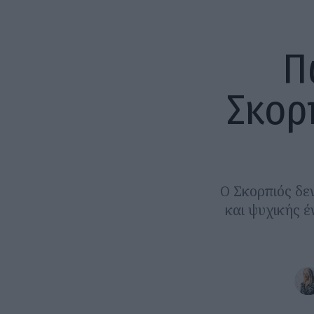
Π
Σκορ
Ο Σκορπιός δεν
και ψυχικής έ