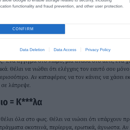
λεις να τον παθιάσεις, μην του μιλήσεις πολύ – κοίτ
cation functionality and fraud prevention, and other user protection.
ληση, υποσχέσεις. Το βλέμμα σου είναι το εργαλείο
ξέρεις τι κάνεις χωρίς να το λες, θα γίνει δικός σου.
CONFIRM
με την ένταση – όχι την ταχύτητα
Data Deletion
Data Access
Privacy Policy
. Μην τον παίρνεις απ’ τα μούτρα. Ο Σκορπιός θέλει 
. Ένα άγγιγμα στο λαιμό, μια ανάσα στο αυτί, ένα χ
κά. Θέλει να νιώθει ότι ελέγχεις τον εαυτό σου μόνο
ερισσότερο. Αν καταφέρεις να τον κάνεις να χάσει ε
 σε λάτρεψε.
ιο = Κ***λα
 θέλει όλα στο φως. Θέλει να νιώσει ότι υπάρχουν π
 πράγματα σκοτεινά, περίεργα, ερωτικά, άγνωστα. Αν 