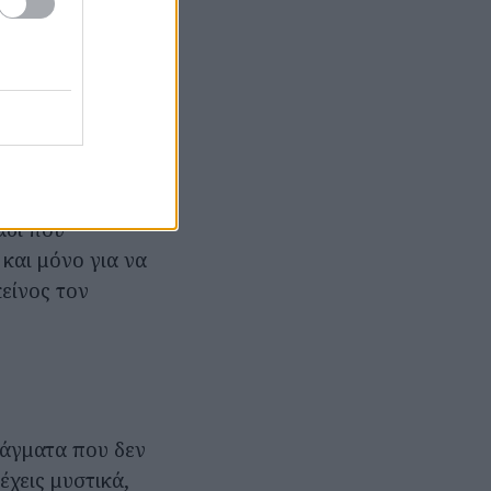
α τον βαθιά, με
 αποπλάνησης.
χτίσιμο,
άδι που
 και μόνο για να
κείνος τον
ράγματα που δεν
έχεις μυστικά,