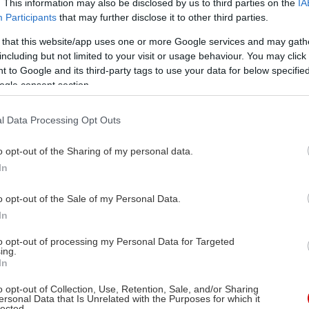
. This information may also be disclosed by us to third parties on the
IA
Participants
that may further disclose it to other third parties.
 that this website/app uses one or more Google services and may gath
including but not limited to your visit or usage behaviour. You may click 
 to Google and its third-party tags to use your data for below specifi
ogle consent section.
l Data Processing Opt Outs
o opt-out of the Sharing of my personal data.
In
o opt-out of the Sale of my Personal Data.
In
to opt-out of processing my Personal Data for Targeted
ing.
In
o opt-out of Collection, Use, Retention, Sale, and/or Sharing
ersonal Data that Is Unrelated with the Purposes for which it
lected.