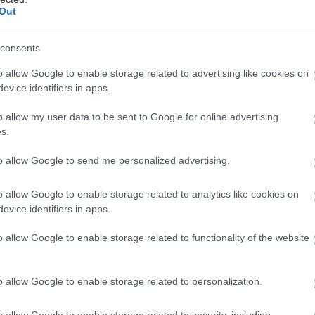
Out
consents
o allow Google to enable storage related to advertising like cookies on
evice identifiers in apps.
o allow my user data to be sent to Google for online advertising
κορπιός δεν κάνει σεξ – κάνει ιεροτελεστία μεταμό
s.
άθος του δεν είναι απλώς σωματικό: είναι ψυχικό, εν
ριακά… μεταφυσικό. Θέλει να ενωθεί μαζί σου, να σε
to allow Google to send me personalized advertising.
ο κορμί του και να νιώσει ότι τον καίς – όχι μόνο αγγ
o allow Google to enable storage related to analytics like cookies on
 μέσα του χωρίς λόγια. Αν θέλεις να τον τρελάνεις,
evice identifiers in apps.
κορπιός φτιάχνεται με ένταση, μυστήριο και απόλυτ
o allow Google to enable storage related to functionality of the website
ον στα μάτια – και μη λες τίποτα
o allow Google to enable storage related to personalization.
τουργεί μέσα από βλέμματα, ακινησία, σιωπές που σ
o allow Google to enable storage related to security, including