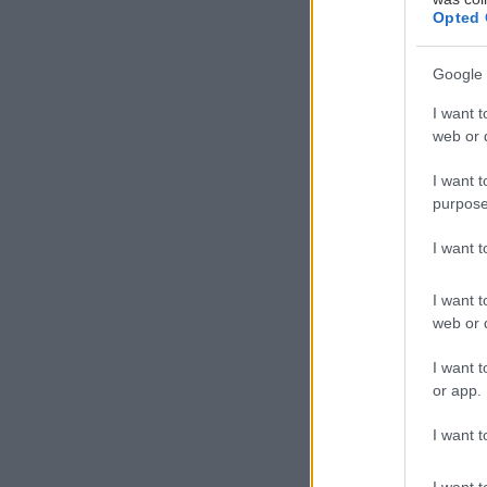
Opted 
Google 
I want t
web or d
Ο
I want t
Σ
purpose
π
ο
I want 
τ
I want t
αλλά μπαίνοντας
web or d
εγχειρίδια. Ο Σ
I want t
1. Κοίτα τ
or app.
I want t
Ο Σκορπιός λει
I want t