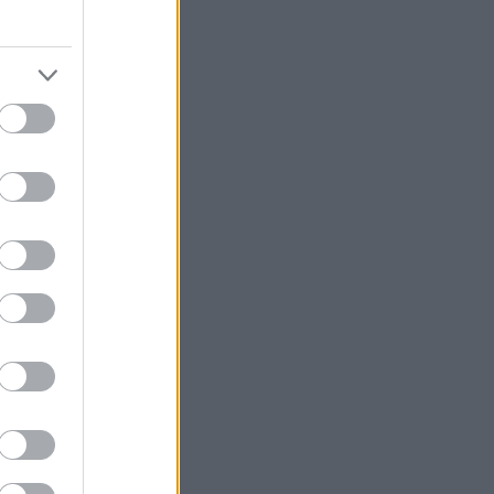
ρφωσης. Το
εργειακό,
 «διαβάσει» με
ίζοντάς τον,
 ξέχασε όλα τα
η παράδοση.
τάζουν