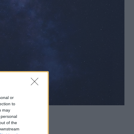
sonal or
ection to
ou may
 personal
out of the
 downstream