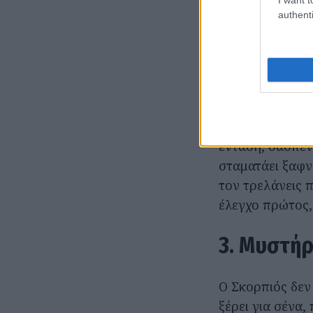
προσμονή. Αν θέ
authenti
επιθυμία, πρόκ
Όταν νιώσει ότι 
2. Παίξε 
Μην τον βιάζεις
ένταση, σασπένς
σταματάει ξαφνι
τον τρελάνεις π
έλεγχο πρώτος,
3. Μυστήρ
Ο Σκορπιός δεν
ξέρει για σένα,