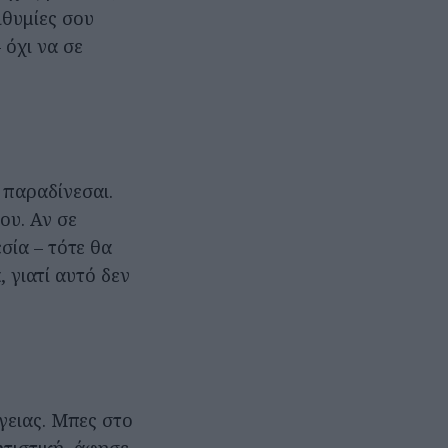
ιθυμίες σου
 όχι να σε
 παραδίνεσαι.
ου. Αν σε
σία – τότε θα
 γιατί αυτό δεν
γειας. Μπες στο