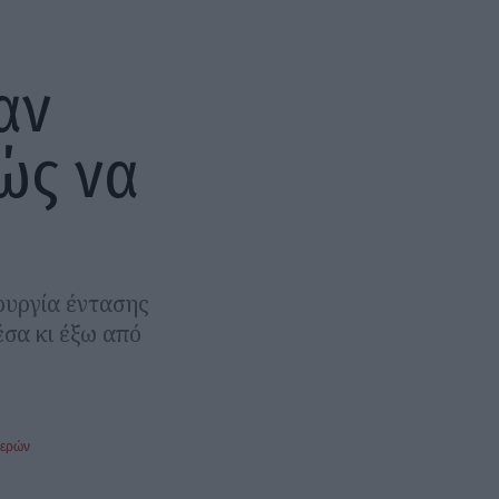
αν
ώς να
τουργία έντασης
έσα κι έξω από
μερών