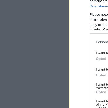
participants
Downstream 
Please note
information 
Αναζήτηση
deny consent
για...
in below Go
Persona
I want t
Opted 
I want t
Opted 
I want 
Advertis
Opted 
I want t
of my P
was col