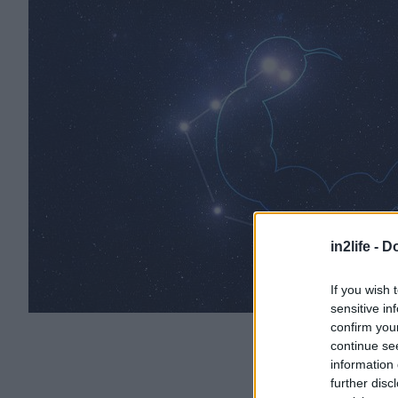
in2life -
Do
If you wish 
sensitive in
confirm you
continue se
information 
further disc