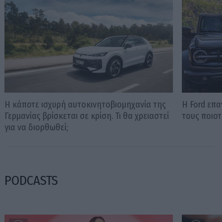
Η κάποτε ισχυρή αυτοκινητοβιομηχανία της
Η Ford επ
Γερμανίας βρίσκεται σε κρίση. Τι θα χρειαστεί
τους ποιοτ
για να διορθωθεί;
PODCASTS