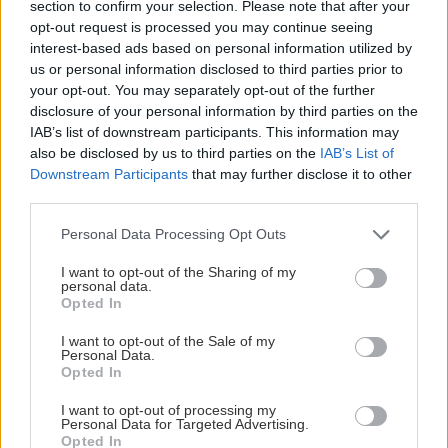
πλήρως ηλεκτρικό SUV κατηγορίας C,
section to confirm your selection. Please note that after your
opt-out request is processed you may continue seeing
σχεδιασμένο για να προσφέρει κορυφαία εμπειρία
interest-based ads based on personal information utilized by
οδήγησης.
us or personal information disclosed to third parties prior to
your opt-out. You may separately opt-out of the further
Το Geely EX5 βασίζεται στην καινοτόμο
disclosure of your personal information by third parties on the
IAB’s list of downstream participants. This information may
πλατφόρμα GEA (Global Intelligent New Energy
also be disclosed by us to third parties on the
IAB’s List of
Vehicle Architecture), και εξοπλίζεται με την
Downstream Participants
that may further disclose it to other
πρωτοποριακή μπαταρία Short Blade LFP, η οποία
third parties.
έχει σχεδιαστεί για να προσφέρει διάρκεια ζωής
Please note that this website/app uses one or more Google
Personal Data Processing Opt Outs
έως και 1.000.000 χιλιόμετρα.
services and may gather and store information including but
not limited to your visit or usage behaviour. You may click to
I want to opt-out of the Sharing of my
personal data.
grant or deny consent to Google and its third-party tags to
Opted In
Επιπλέον, το EX5 ενσωματώνει προηγμένα
use your data for below specified purposes in below Google
συστήματα υποβοήθησης οδηγού (ADAS),
consent section.
I want to opt-out of the Sale of my
Personal Data.
προσφέροντας υψηλά επίπεδα ασφάλειας, άνεσης
Opted In
και τεχνολογικής συνδεσιμότητας.
I want to opt-out of processing my
Personal Data for Targeted Advertising.
Opted In