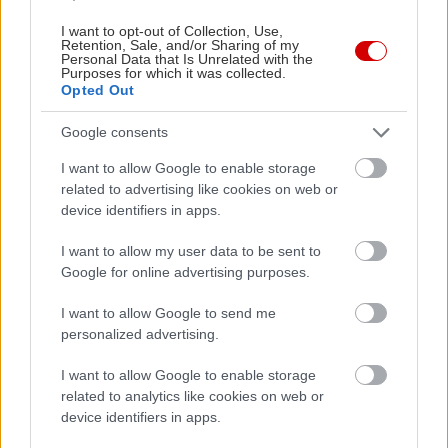
Έλληνας μανάτζερ υψηλής αξίας με
γερμανικές περγαμηνές
I want to opt-out of Collection, Use,
Retention, Sale, and/or Sharing of my
Personal Data that Is Unrelated with the
Purposes for which it was collected.
Opted Out
Η άφιξη της Geely σηματοδοτεί την αρχή μιας
Google consents
νέας εποχής για την ηλεκτροκίνηση στην Ελλάδα.
Γενικός Διευθυντής ανέλαβε ο έμπειρος μάνατζερ
I want to allow Google to enable storage
related to advertising like cookies on web or
Θανάσης Κονιστής, που έχει συνδέσει την
device identifiers in apps.
επαγγελματική του καριέρα με τις μεγαλύτερες
επιτυχίες της VW στην ελληνική αγορά.
I want to allow my user data to be sent to
Google for online advertising purposes.
Αστέρι και στην επικοινωνία!
I want to allow Google to send me
personalized advertising.
I want to allow Google to enable storage
Την ζηλευτή θέση Head of Marketing & Public
related to analytics like cookies on web or
Relations ανέλαβε η εξαιρετική και
device identifiers in apps.
αποτελεσματική στην επικοινωνία Ναυσικά