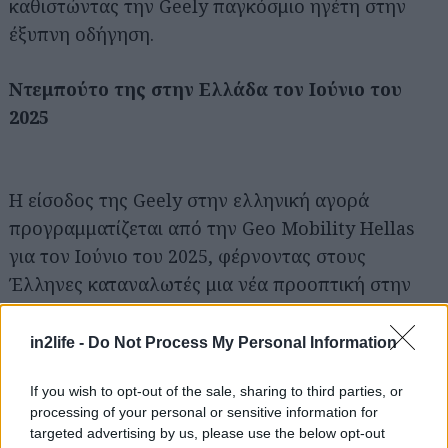
καθιστώντας την Geely παγκόσμιο ηγέτη στην
έξυπνη οδήγηση.
Ντεμπούτο της στην Ελλάδα τον Ιούνιο του
2025
Η είσοδος της Geely στην ελληνική αγορά
προγραμματίζεται από την Geo Mobility Hellas
για τον Ιούνιο του 2025, φέρνοντας στους
Έλληνες καταναλωτές μια νέα προοπτική στην
αυτοκίνηση – με επίκεντρο την τεχνολογία, την
ασφάλεια και τη βιωσιμότητα.
in2life -
Do Not Process My Personal Information
If you wish to opt-out of the sale, sharing to third parties, or
Το πρώτο μοντέλο που θα λανσαριστεί στην
processing of your personal or sensitive information for
Ελλάδα είναι το Geely EX5, ένα προηγμένο και
targeted advertising by us, please use the below opt-out