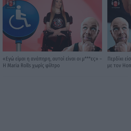
«Εγώ είμαι η ανάπηρη, αυτοί είναι οι μ***ες» –
Περδίκι εί
Η Maria Rolls χωρίς φίλτρο
με τον Ho