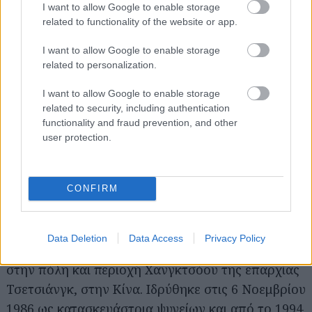
I want to allow Google to enable storage
Τριανταφυλλιά, που κατείχε ανάλογη θέση στη
related to functionality of the website or app.
premium μάρκα Audi. Αυτά τα δυο στελέχη
I want to allow Google to enable storage
υψηλής αξίας δίνουν το πρώτο στίγμα της Geely
related to personalization.
στην Ελλάδα. Η στελέχωση της Geo Mobility
Hellas γίνεται με αυστηρά γερμανικά κριτήρια,
I want to allow Google to enable storage
related to security, including authentication
καθώς η νέα εταιρεία έχει υψηλούς στόχους και
functionality and fraud prevention, and other
απαιτήσεις από το δυναμικό της.
user protection.
Ξεκίνησε από τα ψυγεία και δεν έχει όρια η
CONFIRM
ανέλιξή του
Data Deletion
Data Access
Privacy Policy
Η Geely είναι αυτοκινητοβιομηχανία που εδρεύει
στην πόλη και περιοχή Χανγκτσόου της επαρχίας
Τσετσιάνγκ, στην Κίνα. Ιδρύθηκε στις 6 Νοεμβρίου
1986 ως κατασκευάστρια ψυγείων και από το 1994