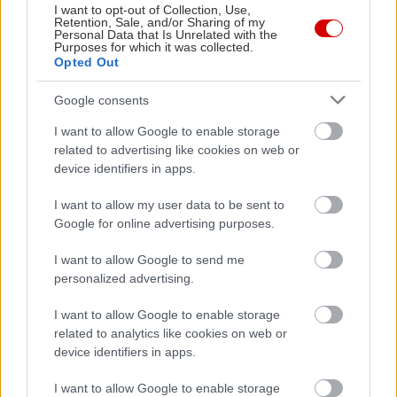
I want to opt-out of Collection, Use,
Retention, Sale, and/or Sharing of my
Personal Data that Is Unrelated with the
Purposes for which it was collected.
Opted Out
Νικόλας Γεωργιακώδης
Google consents
I want to allow Google to enable storage
Ο Νικόλας Γεωργιακώδης είναι δημοσιογράφος και personal
related to advertising like cookies on web or
trainer, με εμπειρία στη συντακτική δημοσιογραφία και την
device identifiers in apps.
προπονητική. Αποφοίτησε από το Τμήμα Επικοινωνίας και
Μέσων Μαζικής Ενημέρωσης του Εθνικού και
I want to allow my user data to be sent to
Καποδιστριακού Πανεπιστημίου Αθηνών το 2010.
Google for online advertising purposes.
Παράλληλα με τη δημοσιογραφία, ειδικεύτηκε στο fitness,
I want to allow Google to send me
αποκτώντας πτυχία Personal Training από τις σχολές
personalized advertising.
Studio One και Base Training, καθώς και την εξειδίκευση
Corrective Exercise Specialist (NASM). Στη συνέχεια,
I want to allow Google to enable storage
ολοκλήρωσε το μεταπτυχιακό πρόγραμμα «Λειτουργική
related to analytics like cookies on web or
Διαχείριση Τραυματισμών σε Αθλητές και Ασκούμενους» του
device identifiers in apps.
Δημοκρίτειου Πανεπιστημίου Θράκης και το «Άσκηση,
I want to allow Google to enable storage
Εργοσπιρομετρία και Αποκατάσταση» του Πανεπιστημίου