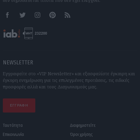
δεν δημοσιεύεται τίποτα που δεν έχει ελεγχθεί.
Facebook
Twitter
Instagram
Pinterest
RSS feeds
NEWSLETTER
Εγγραφείτε στο «VIP Newsletter» και εξασφαλίστε έγκαιρη και
έγκυρη ενημέρωση για τις επιλεγμένες προτάσεις, τις ειδικές
προσφορές αλλά και τους Διαγωνισμούς μας.
ΕΓΓΡΑΦΗ
Ταυτότητα
Διαφημιστείτε
Επικοινωνία
Όροι χρήσης