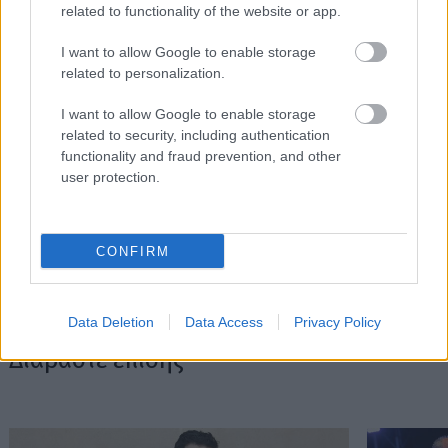
related to functionality of the website or app.
Θεσσαλίας.
I want to allow Google to enable storage
Aγαπά το σινεμά, τις γάτες, το fitness, τις συναυλίες και την
related to personalization.
έξοδο για μπίρες και σουβλάκι. Ετοιμάζει βιβλίο για το πώς να
ξεπεράσεις την αναβλητικότητα από το 2004 και έχει
I want to allow Google to enable storage
συμμετάσχει σε ρεπορτάζ για πολυχώρους ηδονής στο
related to security, including authentication
functionality and fraud prevention, and other
κέντρο της Αθήνας, αλλά και για δομές φροντίδας
user protection.
ηλικιωμένων.
CONFIRM
Data Deletion
Data Access
Privacy Policy
Διαβάστε επίσης