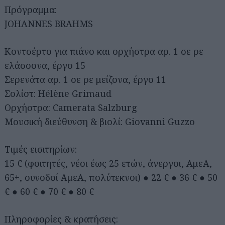
Πρόγραμμα:
JOHANNES BRAHMS
Κοντσέρτο για πιάνο και ορχήστρα αρ. 1 σε ρε
ελάσσονα, έργο 15
Σερενάτα αρ. 1 σε ρε μείζονα, έργο 11
Σολίστ: Hélène Grimaud
Ορχήστρα: Camerata Salzburg
Μουσική διεύθυνση & βιολί: Giovanni Guzzo
Τιμές εισιτηρίων:
15 € (φοιτητές, νέοι έως 25 ετών, άνεργοι, ΑμεΑ,
65+, συνοδοί ΑμεΑ, πολύτεκνοι) ● 22 € ● 36 € ● 50
€ ● 60 € ● 70 € ● 80 €
Πληροφορίες & κρατήσεις: