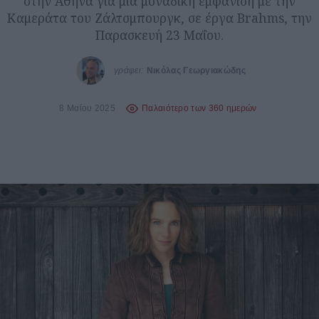
στην Αθήνα για μια μοναδική εμφάνιση με την
Καμεράτα του Ζάλτσμπουργκ, σε έργα Brahms, την
Παρασκευή 23 Μαΐου.
γράφει:
Νικόλας Γεωργιακώδης
8 Μαΐου 2025
Παλαιότερο των 360 ημερών