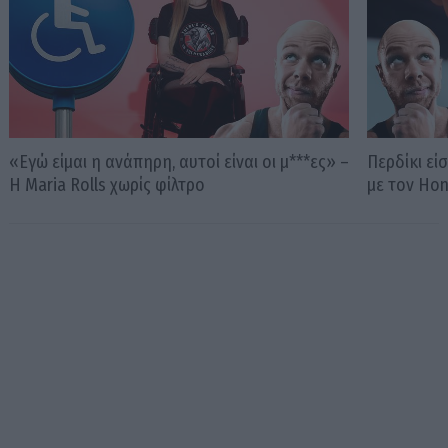
«Εγώ είμαι η ανάπηρη, αυτοί είναι οι μ***ες» –
Περδίκι εί
Η Maria Rolls χωρίς φίλτρο
με τον Ho