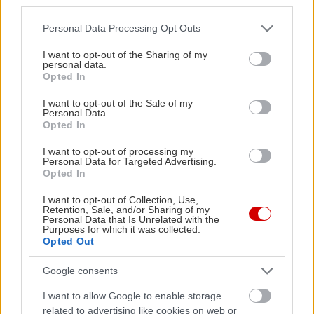
third parties.
Please note that this website/app uses one or more Google
Personal Data Processing Opt Outs
services and may gather and store information including but
not limited to your visit or usage behaviour. You may click to
I want to opt-out of the Sharing of my
personal data.
grant or deny consent to Google and its third-party tags to
Opted In
use your data for below specified purposes in below Google
consent section.
I want to opt-out of the Sale of my
Personal Data.
Opted In
I want to opt-out of processing my
Personal Data for Targeted Advertising.
Opted In
I want to opt-out of Collection, Use,
Retention, Sale, and/or Sharing of my
Personal Data that Is Unrelated with the
Purposes for which it was collected.
Opted Out
Google consents
I want to allow Google to enable storage
related to advertising like cookies on web or