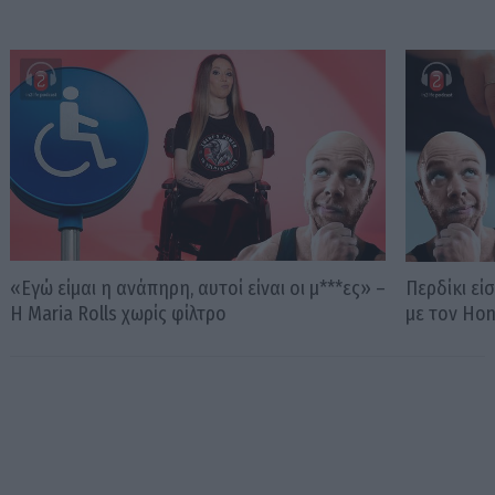
«Εγώ είμαι η ανάπηρη, αυτοί είναι οι μ***ες» –
Περδίκι εί
Η Maria Rolls χωρίς φίλτρο
με τον Ho