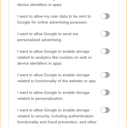
device identifiers in apps.
I want to allow my user data to be sent to
Σπύρος Σμυρνής
Google for online advertising purposes.
Ο Σπύρος Σμυρνής γεννήθηκε το 1986 στην Αθήνα.
I want to allow Google to send me
Μεγάλωσε στο πολυαγαπημένο του Αιγάλεω και σπούδασε
personalized advertising.
στο Τμήμα Επικοινωνίας και Μ.Μ.Ε. του Καποδιστριακού
Πανεπιστημίου Αθηνών. Γράφει ανερυθρίαστα για όσα
I want to allow Google to enable storage
related to analytics like cookies on web or
αγαπά, όσα τον ενδιαφέρουν, όσα έχει ζήσει και όσα θα ήθελε
device identifiers in apps.
να ζήσει. Έχει κυκλοφορήσει τη συλλογή διηγημάτων
«Ανθρώπων Σκιές» (εκδ. Πνοή, 2017) και πιστεύει ακράδαντα
I want to allow Google to enable storage
πως οι λέξεις έχουν τόση δύναμη, που μπορούν να αλλάξουν
related to functionality of the website or app.
τον κόσμο.
I want to allow Google to enable storage
related to personalization.
I want to allow Google to enable storage
related to security, including authentication
Διαβάστε επίσης
functionality and fraud prevention, and other