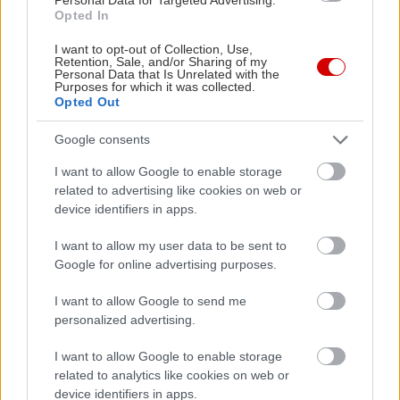
Opted In
I want to opt-out of Collection, Use,
Retention, Sale, and/or Sharing of my
Personal Data that Is Unrelated with the
Purposes for which it was collected.
Opted Out
Google consents
Γιορτινές προτάσεις διακοπών
I want to allow Google to enable storage
related to advertising like cookies on web or
device identifiers in apps.
Η Grecotel σας καλεί να ζήσετε ένα Πάσχα γεμάτο
αυθεντικές εμπειρίες, προσφέροντας εξαιρετικές
I want to allow my user data to be sent to
επιλογές διαμονής σε μοναδικά resorts, πλούσια
Google for online advertising purposes.
γαστρονομικά προγράμματα με παραδοσιακές και
I want to allow Google to send me
δημιουργικές γεύσεις, ζωντανά γλέντια με
personalized advertising.
μουσική και χορό, καθώς και ειδικά προνόμια για
I want to allow Google to enable storage
εσάς και την οικογένειά σας. Το πρόγραμμα
related to analytics like cookies on web or
εμπλουτίζεται με ακόμη περισσότερες
device identifiers in apps.