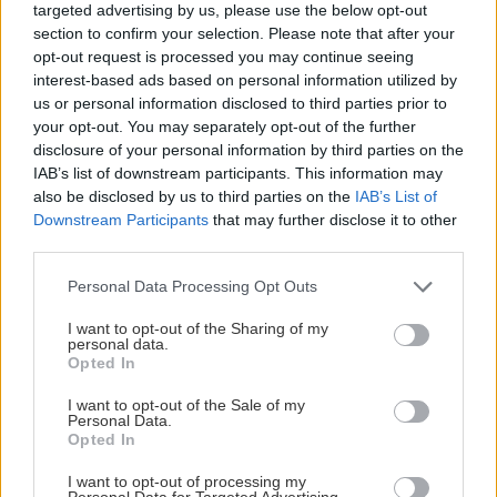
targeted advertising by us, please use the below opt-out
κεράσματα – όλα σχεδιασμένα για να περάσουν
section to confirm your selection. Please note that after your
αξέχαστα και οι γονείς και τα παιδιά.
opt-out request is processed you may continue seeing
interest-based ads based on personal information utilized by
us or personal information disclosed to third parties prior to
your opt-out. You may separately opt-out of the further
disclosure of your personal information by third parties on the
IAB’s list of downstream participants. This information may
also be disclosed by us to third parties on the
IAB’s List of
Downstream Participants
that may further disclose it to other
third parties.
Please note that this website/app uses one or more Google
Personal Data Processing Opt Outs
services and may gather and store information including but
not limited to your visit or usage behaviour. You may click to
I want to opt-out of the Sharing of my
personal data.
grant or deny consent to Google and its third-party tags to
Opted In
use your data for below specified purposes in below Google
consent section.
I want to opt-out of the Sale of my
Personal Data.
Opted In
I want to opt-out of processing my
Personal Data for Targeted Advertising.