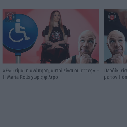
«Εγώ είμαι η ανάπηρη, αυτοί είναι οι μ***ες» –
Περδίκι εί
Η Maria Rolls χωρίς φίλτρο
με τον Ho