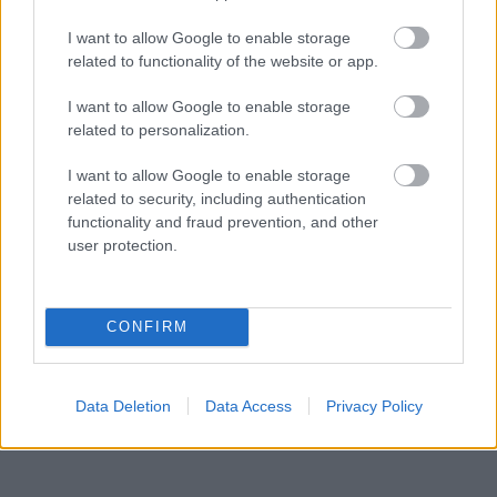
δραστηριότητες για μικρούς και μεγάλους,
I want to allow Google to enable storage
δημιουργώντας μια ολοκληρωμένη πασχαλινή
related to functionality of the website or app.
εμπειρία που συνδυάζει ξεκούραση, διασκέδαση
I want to allow Google to enable storage
και πολιτισμό.
related to personalization.
@grecotelresorts
Where traditions come
I want to allow Google to enable storage
related to security, including authentication
alive… This Easter, experience Greece the
functionality and fraud prevention, and other
Grecotel way — with timeless rituals,
user protection.
blooming beauty & unforgettable feasts.🌸
✨
#GrecotelEaster
#GreekEaster
CONFIRM
#TraditionMeetsLuxury
#SpringInGreece
♬ Tropical Summer Vibes - Netuno Music
Data Deletion
Data Access
Privacy Policy