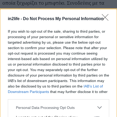
οποία ξεχωρίζει το μπιφτέκι. Συνοδεύεις με τα
κλασικά παρελκόμενα, φρέσκιες σαλάτες,
κομμένες στο χέρι πατάτες, τζατζίκι και κρασί, και
in2life -
Do Not Process My Personal Information
πληρώνεις περί τα 20-25€ το άτομο.
If you wish to opt-out of the sale, sharing to third parties, or
processing of your personal or sensitive information for
Στον ΝΟΑ στο λιμάνι
targeted advertising by us, please use the below opt-out
Χάρτης
εδώ
section to confirm your selection. Please note that after your
opt-out request is processed you may continue seeing
interest-based ads based on personal information utilized by
us or personal information disclosed to third parties prior to
your opt-out. You may separately opt-out of the further
disclosure of your personal information by third parties on the
IAB’s list of downstream participants. This information may
also be disclosed by us to third parties on the
IAB’s List of
Downstream Participants
that may further disclose it to other
third parties.
Please note that this website/app uses one or more Google
Personal Data Processing Opt Outs
services and may gather and store information including but