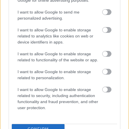
Google for online advertising purposes.
I want to allow Google to send me
Στο Στέκι στην Κυψέλη
personalized advertising.
Χάρτης
εδώ
I want to allow Google to enable storage
related to analytics like cookies on web or
device identifiers in apps.
I want to allow Google to enable storage
related to functionality of the website or app.
I want to allow Google to enable storage
related to personalization.
I want to allow Google to enable storage
related to security, including authentication
functionality and fraud prevention, and other
Μια πανέμορφη, χαλικόστρωτη αυλή στολισμένη
user protection.
με γλαστράκια, κρεμαστά φώτα και ξύλινους
φράχτες, σε ένα χωριό που δεν περίμενες να βρεις
το στέκι που θα αγαπήσεις. Κι όμως. Το Στέκι της