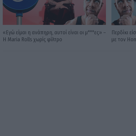
«Εγώ είμαι η ανάπηρη, αυτοί είναι οι μ***ες» –
Περδίκι εί
Η Maria Rolls χωρίς φίλτρο
με τον Ho