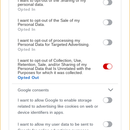
not limited to your visit or usage behaviour. You may click to
I want to opt-out of the Sharing of my
personal data.
Φωτό: Karim H. Attia | Google Maps
grant or deny consent to Google and its third-party tags to
Opted In
use your data for below specified purposes in below Google
consent section.
I want to opt-out of the Sale of my
Αν ρωτήσεις τους ντόπιους πού πάνε για ψάρι,
Personal Data.
Opted In
εδώ θα σε στείλουν. Ο ΝΟΑ, κατά κόσμον
Ναυτικός Όμιλος Αίγινας, απλώνει τα τραπέζια
I want to opt-out of processing my
Personal Data for Targeted Advertising.
του στην άκρη του μόλου, και απολαμβάνει τέλεια
Opted In
θέα στα παραταγμένα στη σειρά νεοκλασικά της
I want to opt-out of Collection, Use,
Αίγινας. Ειδικά εκεί γύρω στο ηλιοβασίλεμα, το
Retention, Sale, and/or Sharing of my
Personal Data that Is Unrelated with the
θέαμα είναι μαγικό. Εδώ θα παραγγείλεις φρέσκα
Purposes for which it was collected.
Opted Out
θαλασσινά στο τηγάνι, γαρίδες, καλαμαράκια και
δε συμμαζεύεται, χταποδάκι στη σχάρα, γαύρο
Google consents
μαρινάτο, μπαρμπουνάκια τηγανιτά και ορεκτικά-
I want to allow Google to enable storage
συνοδευτικά σαν τις τυροκροκέτες, τα παντζάρια
related to advertising like cookies on web or
και τις φρεσκοκομμένες πατατούλες στο τηγάνι.
device identifiers in apps.
Βάλε κι ένα ούζο, μην είσαι ιερόσυλος, και ο
I want to allow my user data to be sent to
λογαριασμός θα βγει γύρω στα 25-30€ το άτομο.