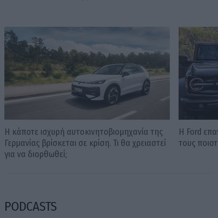
Η κάποτε ισχυρή αυτοκινητοβιομηχανία της
Η Ford επ
Γερμανίας βρίσκεται σε κρίση. Τι θα χρειαστεί
τους ποιοτ
για να διορθωθεί;
PODCASTS