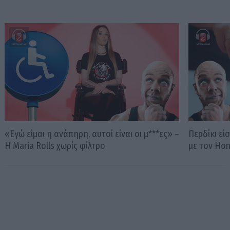
«Εγώ είμαι η ανάπηρη, αυτοί είναι οι μ***ες» –
Περδίκι εί
Η Maria Rolls χωρίς φίλτρο
με τον Ho