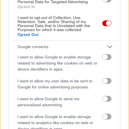
Personal Data for Targeted Advertising.
Opted In
Οι τεχνικές αναβαθμίσεις στο σύστημα κίνησης
I want to opt-out of Collection, Use,
του RZ έχουν επιφέρει σημαντικές βελτιώσεις στον
Retention, Sale, and/or Sharing of my
Personal Data that Is Unrelated with the
τομέα της αυτονομίας. Σημείο αναφοράς αυτών
Purposes for which it was collected.
Opted Out
είναι η μείωση των απωλειών ισχύος στον άξονα
eAxle, η αυξημένη χωρητικότητα της μπαταρίας
Google consents
και η βελτιστοποίηση των συστημάτων ελέγχου.
I want to allow Google to enable storage
Προσωρινά δεδομένα δείχνουν ότι η αυτονομία
related to advertising like cookies on web or
device identifiers in apps.
του νέου RZ έχει αυξηθεί κατά έως και 100
χιλιόμετρα, ανάλογα με το μοντέλο και την τελική
I want to allow my user data to be sent to
έγκριση τύπου.
Google for online advertising purposes.
I want to allow Google to send me
Η παγκόσμια αποκάλυψη του μοντέλου ανοίγει το
personalized advertising.
δρόμο για την έλευση του ανανεωμένου RZ στην
I want to allow Google to enable storage
ευρωπαϊκή αγορά από το φθινόπωρο του 2025.
related to analytics like cookies on web or
device identifiers in apps.