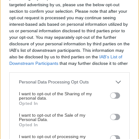
targeted advertising by us, please use the below opt-out
μοντέλων, το νέο RZ θα διευρύνει την απήχησή
section to confirm your selection. Please note that after your
του στην αγορά, ικανοποιώντας ένα μεγαλύτερο
opt-out request is processed you may continue seeing
φάσμα αναγκών και προτιμήσεων των οδηγών.
interest-based ads based on personal information utilized by
us or personal information disclosed to third parties prior to
your opt-out. You may separately opt-out of the further
Η απόδοση της μπαταρίας ιόντων λιθίου υψηλής
disclosure of your personal information by third parties on the
ισχύος έχει αναβαθμιστεί με βελτιώσεις και αύξηση
IAB’s list of downstream participants. This information may
also be disclosed by us to third parties on the
IAB’s List of
του αριθμού των κυψελών της. Με τη σειρά του,
Downstream Participants
that may further disclose it to other
αυτό επιτρέπει στον ηλεκτροκινητήρα του eAxle
third parties.
να αποδίδει υψηλότερη ισχύ. Για τον χρήστη, αυτό
Please note that this website/app uses one or more Google
Personal Data Processing Opt Outs
σημαίνει όχι μόνο καλύτερη επιτάχυνση με το
services and may gather and store information including but
γκάζι στο τέρμα και υψηλές επιδόσεις ως προς
not limited to your visit or usage behaviour. You may click to
I want to opt-out of the Sharing of my
personal data.
grant or deny consent to Google and its third-party tags to
την τελική ταχύτητα, αλλά και μια πιο
Opted In
use your data for below specified purposes in below Google
συναρπαστική εμπειρία οδήγησης με ταχύτερη
consent section.
I want to opt-out of the Sale of my
απόκριση εν κινήσει.
Personal Data.
Opted In
Αυξημένη αυτονομία
I want to opt-out of processing my