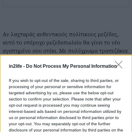
Αν λαχταράς αυθεντικούς πολίτικους μεζέδες,
αυτό το υπέροχο μεζεδοπωλείο θα γίνει το νέο
αγαπημένο σου στέκι. Με πολύχρωμα τραπεζάκια
που απλώνονται και στον εξωτερικό του χώρο, σε
in2life -
Do Not Process My Personal Information
υποδέχεται για να απολαύσεις εκλεκτούς μεζέδες,
να πιεις και—αν η διάθεση το σηκώνει—να
If you wish to opt-out of the sale, sharing to third parties, or
τραγουδήσεις παρέα με την παρέα σου.
processing of your personal or sensitive information for
targeted advertising by us, please use the below opt-out
Ο κατάλογος είναι γεμάτος νοστιμιές που τιμούν
section to confirm your selection. Please note that after your
opt-out request is processed you may continue seeing
την πολίτικη κουζίνα. Ανάμεσα στα πιάτα που
interest-based ads based on personal information utilized by
ξεχωρίζουν, θα βρεις μαριναρισμένο μοσχάρι σε
us or personal information disclosed to third parties prior to
σουβλί με αρωματικό μπασμάτι, ζουμερά
your opt-out. You may separately opt-out of the further
disclosure of your personal information by third parties on the