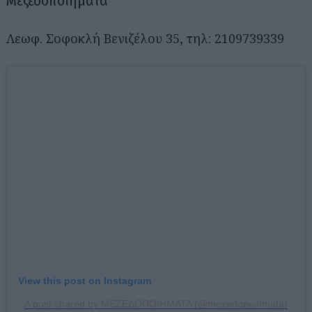
Μεζεδοποιήματα
Λεωφ. Σοφοκλή Βενιζέλου 35, τηλ: 2109739339
Αναζήτηση
για...
View this post on Instagram
A post shared by ΜΕΖΕΔΟΠΟΙΗΜΑΤΑ (@mezedopoihmata)