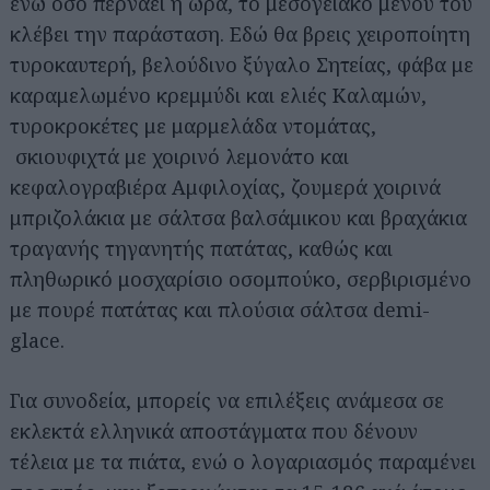
ενώ όσο περνάει η ώρα, το μεσογειακό μενού του
κλέβει την παράσταση. Εδώ θα βρεις χειροποίητη
τυροκαυτερή, βελούδινο ξύγαλο Σητείας, φάβα με
καραμελωμένο κρεμμύδι και ελιές Καλαμών,
τυροκροκέτες με μαρμελάδα ντομάτας,
σκιουφιχτά με χοιρινό λεμονάτο και
κεφαλογραβιέρα Αμφιλοχίας, ζουμερά χοιρινά
μπριζολάκια με σάλτσα βαλσάμικου και βραχάκια
τραγανής τηγανητής πατάτας, καθώς και
πληθωρικό μοσχαρίσιο οσομπούκο, σερβιρισμένο
με πουρέ πατάτας και πλούσια σάλτσα demi-
glace.
Για συνοδεία, μπορείς να επιλέξεις ανάμεσα σε
εκλεκτά ελληνικά αποστάγματα που δένουν
τέλεια με τα πιάτα, ενώ ο λογαριασμός παραμένει