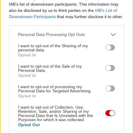
μπριζολάκια με τραγανές τηγανητές πατάτες,
IAB’s list of downstream participants. This information may
εξαιρετικό παστουρμαλί με εκλεκτό παστουρμά
also be disclosed by us to third parties on the
IAB’s List of
από τον Μιράν, ντολμαδάκια γιαλαντζί, αυγά με
Downstream Participants
that may further disclose it to other
third parties.
σουτζούκι και πατάτες τηγανητές, χοιρινή τηγανιά
και πικάντικο λαχματζούν που θα σε ταξιδέψει
Please note that this website/app uses one or more Google
Personal Data Processing Opt Outs
services and may gather and store information including but
γευστικά.
not limited to your visit or usage behaviour. You may click to
I want to opt-out of the Sharing of my
personal data.
grant or deny consent to Google and its third-party tags to
Opted In
Αν προτιμάς κάτι στα κάρβουνα, το μενού
use your data for below specified purposes in below Google
consent section.
προσφέρει εξαιρετικά μοσχαρίσια μπιφτέκια και
I want to opt-out of the Sale of my
Personal Data.
λαχταριστό κεμπάπ. Και φυσικά, όλα αυτά
Opted In
συνοδεύονται ιδανικά με παγωμένη ρακή. Ο
I want to opt-out of processing my
Personal Data for Targeted Advertising.
λογαριασμός κυμαίνεται στα 15-18€ το άτομο,
Opted In
ενώ στο τέλος σε περιμένει κέρασμα χαλβά και
I want to opt-out of Collection, Use,
δροσερό λικέρ μαστίχα για να ολοκληρώσεις
Retention, Sale, and/or Sharing of my
Personal Data that Is Unrelated with the
γλυκά το γεύμα σου.
Purposes for which it was collected.
Opted Out