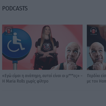
PODCASTS
«Εγώ είμαι η ανάπηρη, αυτοί είναι οι μ***ες» –
Περδίκι εί
Η Maria Rolls χωρίς φίλτρο
με τον Ho