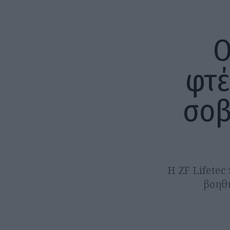
Ο
φτέ
σοβ
Η ΖF Lifetec
βοηθή