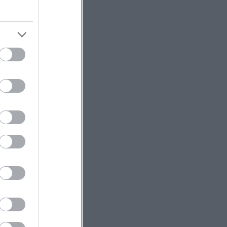
για να αυξάνει
υ κάθονται στα
 να
ρος τα πίσω για
νας μπορεί να
ησης που