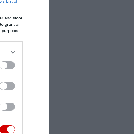
B’s List of
er and store
to grant or
ed purposes