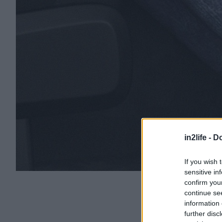
in2life -
Do
If you wish 
sensitive in
confirm you
continue se
information 
further disc