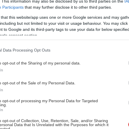
. This information may also be disclosed by us to third parties on the
IA
Participants
that may further disclose it to other third parties.
 that this website/app uses one or more Google services and may gath
including but not limited to your visit or usage behaviour. You may click 
 to Google and its third-party tags to use your data for below specifi
ogle consent section.
l Data Processing Opt Outs
o opt-out of the Sharing of my personal data.
In
o opt-out of the Sale of my Personal Data.
In
to opt-out of processing my Personal Data for Targeted
ing.
In
o opt-out of Collection, Use, Retention, Sale, and/or Sharing
ersonal Data that Is Unrelated with the Purposes for which it
lected.