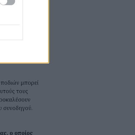
ι μπορεί να
ρος της
ν.
 ποδιών κατά
ινηθούν πιο
αφής για τα
 ποδιών μπορεί
αυτούς τους
 προκαλέσουν
υ συνοδηγού.
ας, ο οποίος