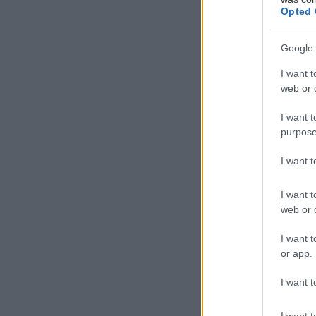
Opted 
Google 
I want t
web or d
Ο
α
I want t
purpose
τ
μ
I want 
Ο
επιβαρύνονται 
I want t
web or d
περισσότερη άν
I want t
or app.
Για να μειωθεί
I want t
υποστηρίξει τη
Ο αερόσακος γ
I want t