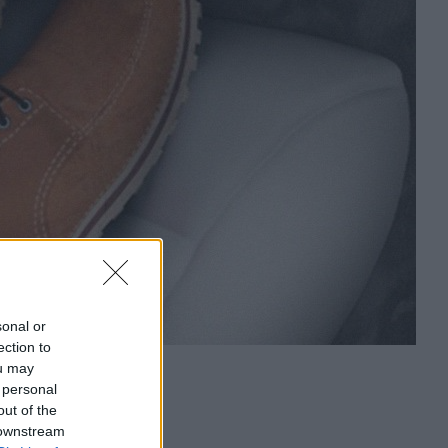
sonal or
ection to
ou may
 personal
out of the
 downstream