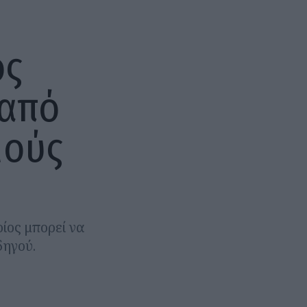
ος
 από
μούς
ίος μπορεί να
δηγού.