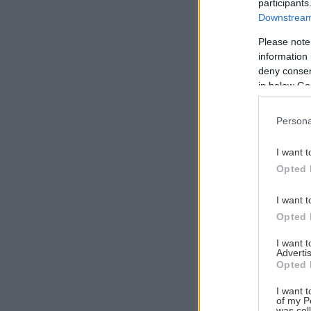
participants
Downstream 
Please note
information 
Αναζήτηση
deny consent
για...
in below Go
Persona
I want t
Opted 
I want t
Opted 
I want 
Advertis
Opted 
I want t
of my P
was col