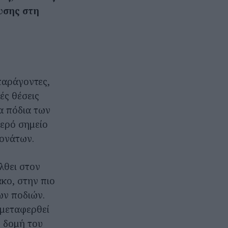
υσης στη
παράγοντες,
ές θέσεις
α πόδια των
ερό σημείο
γονάτων.
λθει στον
κο, στην πιο
ων ποδιών.
 μεταφερθεί
η δομή του