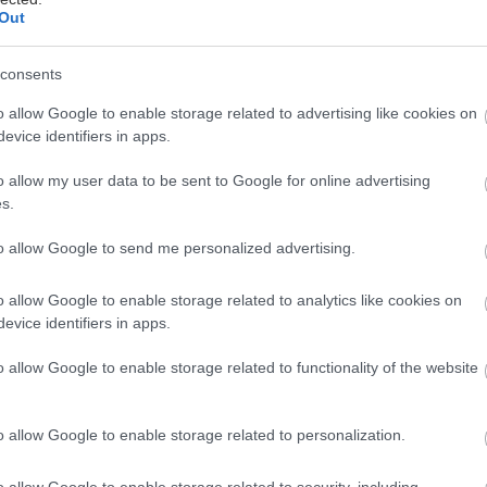
Out
consents
o allow Google to enable storage related to advertising like cookies on
evice identifiers in apps.
ερόσακος Active Heel της ZF Lifetec έχει σχεδιαστεί 
o allow my user data to be sent to Google for online advertising
s.
ην προστασία από τραυματισμούς στους επιβάτες πο
προστινά καθίσματα.
to allow Google to send me personalized advertising.
ι δοκιμές έδειξαν ότι τα πόδια των επιβατών μπορεί
με δυσμενή επίδραση όταν το κάθισμα μετακινείται π
o allow Google to enable storage related to analytics like cookies on
evice identifiers in apps.
εση καθώς και κατά την διάρκεια της σύγκρουσης.
o allow Google to enable storage related to functionality of the website
 ο κίνδυνος τραυματισμού, ο ενεργός αερόσακος φτέρ
o allow Google to enable storage related to personalization.
 λειτουργία του αερόσακου γονάτων.
ονάτων συμπληρώνει το μετωπικό σύστημα συγκράτ
o allow Google to enable storage related to security, including