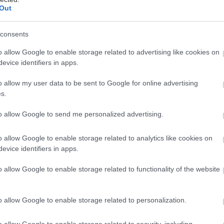
Out
consents
oyota Ελλάς, δυναμικός ηγέτης της ελληνικής αγορ
ε προτεραιότητα και αφοσίωση στην παροχή προϊόν
o allow Google to enable storage related to advertising like cookies on
evice identifiers in apps.
πηρεσιών υψηλής ποιότητας, προχωρά σε στρατηγικ
ικτύου της, με στόχο την περαιτέρω βελτίωση της εμ
o allow my user data to be sent to Google for online advertising
ν ενδυνάμωση της θέσης της ως ηγέτιδας δύναμης σ
s.
to allow Google to send me personalized advertising.
 Μοτοδυναμικής
o allow Google to enable storage related to analytics like cookies on
evice identifiers in apps.
τό, η Μοτοδυναμική κορυφαίος όμιλος στον τομέα τ
o allow Google to enable storage related to functionality of the website
εντάσσεται δυναμικά στο δίκτυο της Toyota Ελλάς, 
τές της.
o allow Google to enable storage related to personalization.
ύστατης θυγατρικής εταιρείας «Autodirect Μονοπ
o allow Google to enable storage related to security, including