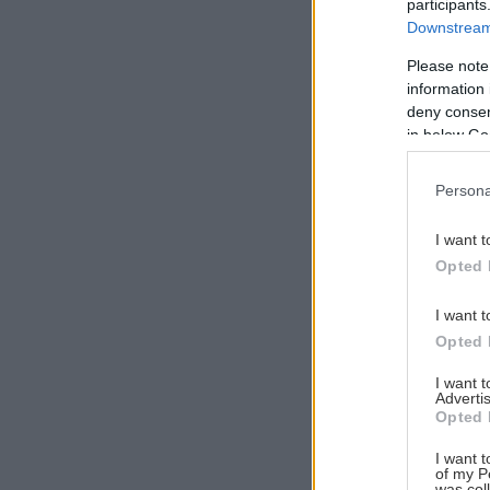
participants
Downstream 
Please note
information 
Αναζήτηση
deny consent
για...
in below Go
Persona
I want t
Opted 
I want t
Opted 
I want 
Advertis
Opted 
I want t
of my P
was col