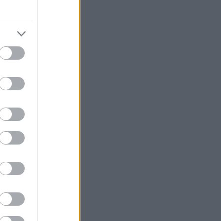
άς αυτοκινήτου,
των και
ή ενίσχυση του
πειρίας των
τον κλάδο του
ης
επεκτείνοντας
ρόσωπη Ανώνυμη