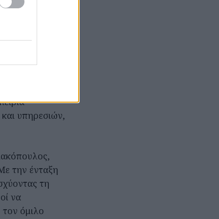
ορος Toyota
οιώντας την
η των οδηγών.
rect στην
πειρία
και υπηρεσιών,
ιακόπουλος,
 Με την ένταξη
ισχύοντας τη
οί να
 τον όμιλο