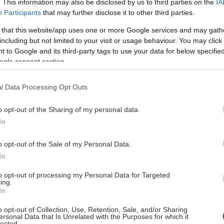
. This information may also be disclosed by us to third parties on the
IA
Participants
that may further disclose it to other third parties.
 that this website/app uses one or more Google services and may gath
including but not limited to your visit or usage behaviour. You may click 
 to Google and its third-party tags to use your data for below specifi
ogle consent section.
l Data Processing Opt Outs
o opt-out of the Sharing of my personal data.
In
o opt-out of the Sale of my Personal Data.
In
to opt-out of processing my Personal Data for Targeted
ing.
In
o opt-out of Collection, Use, Retention, Sale, and/or Sharing
ersonal Data that Is Unrelated with the Purposes for which it
lected.