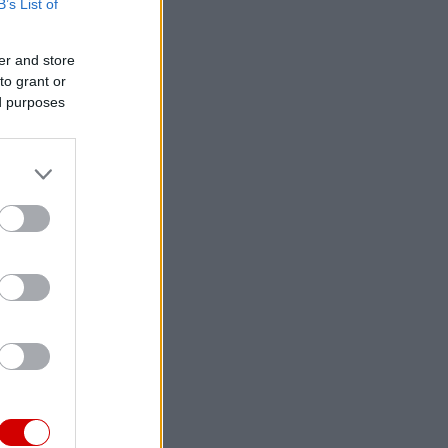
B’s List of
er and store
to grant or
ed purposes