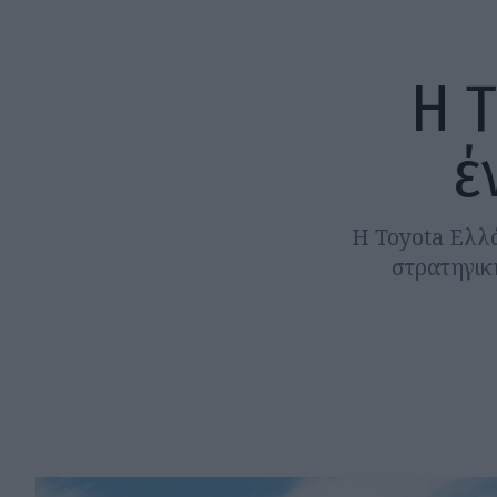
Η 
έ
Η Toyota Ελλά
στρατηγική