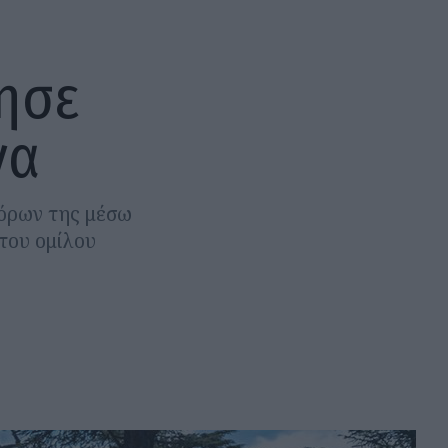
ησε
να
πόρων της μέσω
 του ομίλου