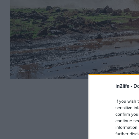
in2life -
Do
If you wish 
sensitive in
confirm you
continue se
information 
further disc