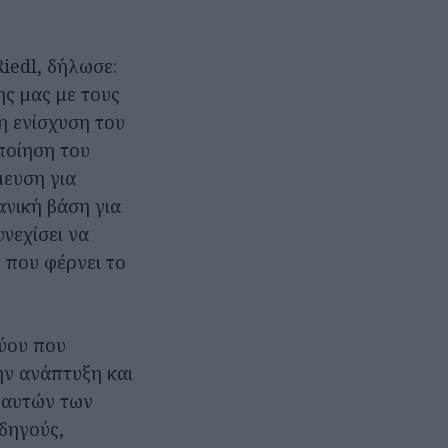
iedl, δήλωσε:
ς μας με τους
η ενίσχυση του
ποίηση του
μευση για
ανική βάση για
νεχίσει να
 που φέρνει το
τύου που
ην ανάπτυξη και
 αυτών των
οδηγούς,