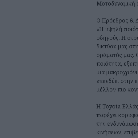
Μοτοδυναμική ό
Ο Πρόεδρος & Δ
«Η υψηλή ποιότ
οδηγούς. Η στρ
δικτύου μας στ
οράματός μας. 
ποιότητα, εξυπ
μια μακροχρόνι
επενδύει στην 
μέλλον πιο κον
Η Toyota Ελλάς
παρέχει κορυφαί
την ενδυνάμωση
κινήσεων, επιβε