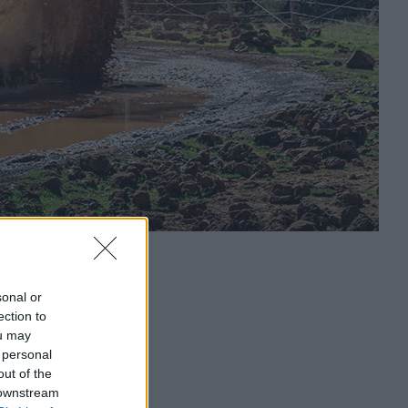
sonal or
ection to
ou may
 personal
out of the
 downstream