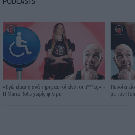
PODCASTS
«Εγώ είμαι η ανάπηρη, αυτοί είναι οι μ***ες» –
Περδίκι εί
Η Maria Rolls χωρίς φίλτρο
με τον Ho