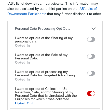
IAB’s list of downstream participants. This information may
also be disclosed by us to third parties on the
IAB’s List of
Downstream Participants
that may further disclose it to other
third parties.
Please note that this website/app uses one or more Google
Personal Data Processing Opt Outs
services and may gather and store information including but
not limited to your visit or usage behaviour. You may click to
I want to opt-out of the Sharing of my
personal data.
grant or deny consent to Google and its third-party tags to
Opted In
use your data for below specified purposes in below Google
consent section.
I want to opt-out of the Sale of my
Personal Data.
Opted In
I want to opt-out of processing my
Personal Data for Targeted Advertising.
Opted In
I want to opt-out of Collection, Use,
Retention, Sale, and/or Sharing of my
Personal Data that Is Unrelated with the
«Ανεκπλήρωτος γάμος» (On Chesil Beach, 2017)
Purposes for which it was collected.
Opted Out