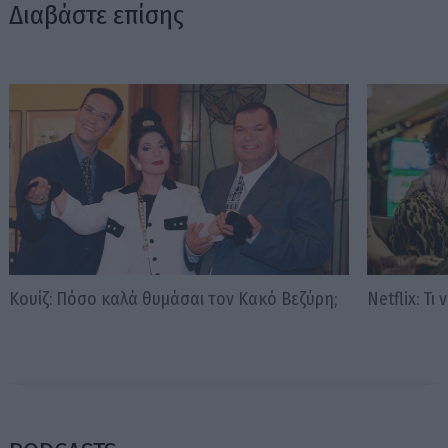
Διαβάστε επίσης
Κουίζ: Πόσο καλά θυμάσαι τον Κακό Βεζύρη;
Νetflix: Τι