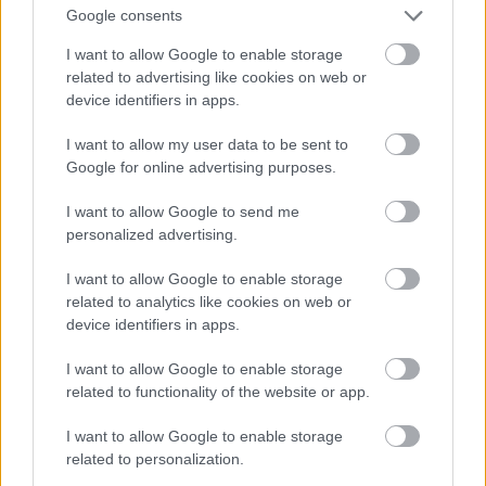
Βασισμένη στο ομώνυμο μυθιστόρημα του Ίαν
Google consents
ΜακΓιούαν, η ταινία αφηγείται την ιστορία ενός
I want to allow Google to enable storage
νεαρού ζευγαριού τη δεκαετία του ’60, που
related to advertising like cookies on web or
προσπαθεί να διαχειριστεί τις φοβίες του για την
device identifiers in apps.
πρώτη του νύχτα γάμου. Μια συγκινητική ιστορία
I want to allow my user data to be sent to
για τις ανείπωτες επιθυμίες και τις χαμένες
Google for online advertising purposes.
ευκαιρίες.
I want to allow Google to send me
personalized advertising.
I want to allow Google to enable storage
related to analytics like cookies on web or
device identifiers in apps.
I want to allow Google to enable storage
related to functionality of the website or app.
I want to allow Google to enable storage
related to personalization.