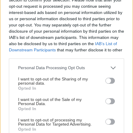
opt-out request is processed you may continue seeing
interest-based ads based on personal information utilized by
us or personal information disclosed to third parties prior to
your opt-out. You may separately opt-out of the further
disclosure of your personal information by third parties on the
ΘΕΑΤΡΟ ΑΛΑΜΠΡΑ
IAB’s list of downstream participants. This information may
also be disclosed by us to third parties on the
IAB’s List of
Στουρνάρη 53, Πολυτεχνείο
Downstream Participants
that may further disclose it to other
third parties.
ΠΑΡΑΣΤΑΣΕΙΣ
Please note that this website/app uses one or more Google
Personal Data Processing Opt Outs
Δευτέρα & Τρίτη στις 21.00
services and may gather and store information including but
not limited to your visit or usage behaviour. You may click to
I want to opt-out of the Sharing of my
personal data.
grant or deny consent to Google and its third-party tags to
Προπώληση
More.com
Opted In
use your data for below specified purposes in below Google
consent section.
I want to opt-out of the Sale of my
Personal Data.
Opted In
I want to opt-out of processing my
Personal Data for Targeted Advertising.
Opted In