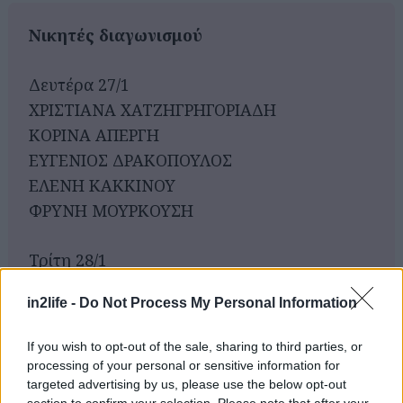
Νικητές διαγωνισμού
Δευτέρα 27/1
ΧΡΙΣΤΙΑΝΑ ΧΑΤΖΗΓΡΗΓΟΡΙΑΔΗ
ΚΟΡΙΝΑ ΑΠΕΡΓΗ
ΕΥΓΕΝΙΟΣ ΔΡΑΚΟΠΟΥΛΟΣ
ΕΛΕΝΗ ΚΑΚΚΙΝΟΥ
Αναζήτηση
για...
ΦΡΥΝΗ ΜΟΥΡΚΟΥΣΗ
Τρίτη 28/1
ΑΝΑΣΤΑΣΙΟΣ ΠΑΠΑΔΗΜΗΤΡΙΟΥ
in2life -
Do Not Process My Personal Information
ΦΟΙΒΗ ΜΑΥΡΟΜΑΤΗ
ΝΙΚΟΣ ΚΩΣΤΑΚΗΣ
If you wish to opt-out of the sale, sharing to third parties, or
ΘΟΔΩΡΗΣ ΑΛΕΞΟΠΟΥΛΟΣ
processing of your personal or sensitive information for
ΝΙΚΟΥ ΒΑΣΙΛΙΚΗ
targeted advertising by us, please use the below opt-out
section to confirm your selection. Please note that after your