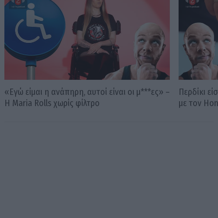
«Εγώ είμαι η ανάπηρη, αυτοί είναι οι μ***ες» –
Περδίκι εί
Η Maria Rolls χωρίς φίλτρο
με τον Ho