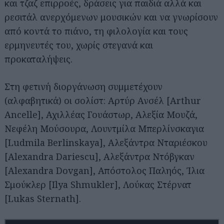
και τζαζ επιρροές, δράσεις για παιδιά αλλά και
ρεσιτάλ ανερχόμενων μουσικών και να γνωρίσουν
από κοντά το πιάνο, τη φιλολογία και τους
ερμηνευτές του, χωρίς στεγανά και
προκαταλήψεις.
Στη φετινή διοργάνωση συμμετέχουν
(αλφαβητικά) οι σολίστ: Αρτύρ Ανσέλ [Arthur
Ancelle], Αχιλλέας Γουάστωρ, Αλεξία Μουζά,
Νεφέλη Μούσουρα, Λουντμίλα Μπερλίνσκαγια
[Ludmila Berlinskaya], Αλεξάντρα Νταριέσκου
[Alexandra Dariescu], Αλεξάντρα Ντόβγκαν
[Alexandra Dovgan], Απόστολος Παληός, Ίλια
Σμούκλερ [Ilya Shmukler], Λούκας Στέρνατ
[Lukas Sternath].