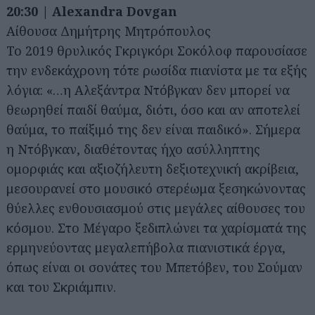
20:30 | Alexandra Dovgan
Αίθουσα Δημήτρης Μητρόπουλος
Το 2019 θρυλικός Γκριγκόρι Σοκόλοφ παρουσίασε
την ενδεκάχρονη τότε ρωσίδα πιανίστα με τα εξής
λόγια: «…η Αλεξάντρα Ντόβγκαν δεν μπορεί να
θεωρηθεί παιδί θαύμα, διότι, όσο και αν αποτελεί
θαύμα, το παίξιμό της δεν είναι παιδικό». Σήμερα
Αναζήτηση
η Ντόβγκαν, διαθέτοντας ήχο ασύλληπτης
για...
ομορφιάς και αξιοζήλευτη δεξιοτεχνική ακρίβεια,
μεσουρανεί στο μουσικό στερέωμα ξεσηκώνοντας
θύελλες ενθουσιασμού στις μεγάλες αίθουσες του
κόσμου. Στο Mέγαρο ξεδιπλώνει τα χαρίσματά της
ερμηνεύοντας μεγαλεπήβολα πιανιστικά έργα,
όπως είναι οι σονάτες του Μπετόβεν, του Σούμαν
και του Σκριάμπιν.