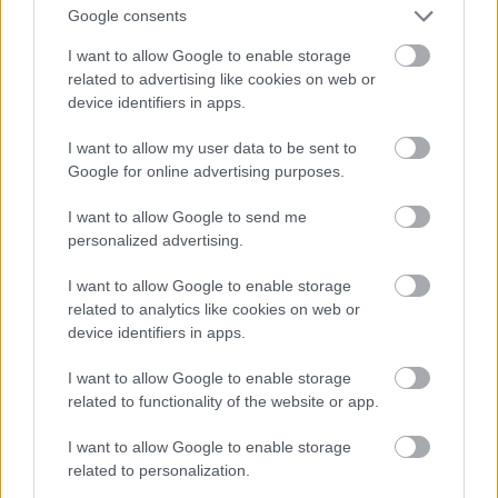
Διαγωνισμό Μουσικής ARD του Μονάχου,
Google consents
κερδίζοντας όχι μόνο το πρώτο αλλά και επτά
I want to allow Google to enable storage
ειδικά βραβεία. Με πολλές ακόμη διακρίσεις σε
related to advertising like cookies on web or
device identifiers in apps.
περιώνυμους διεθνείς διαγωνισμούς, ο αυστριακός
πιανίστας έχει ξεκινήσει το ταξίδι του στον
I want to allow my user data to be sent to
μουσικό κόσμο πραγματοποιώντας το ντεμπούτο
Google for online advertising purposes.
του σε μεγάλες αίθουσες της Ευρώπης και
I want to allow Google to send me
συμπράττοντας ως σολίστ με ορχήστρες και
personalized advertising.
καταξιωμένους αρχιμουσικούς. Στο Μέγαρο
I want to allow Google to enable storage
ερμηνεύει, μεταξύ άλλων, τη μεγαλειώδη Σονάτα
related to analytics like cookies on web or
του Λιστ και τις περιπετειώδεις Παραλλαγές
device identifiers in apps.
Χαίντελ του Μπραμς.
I want to allow Google to enable storage
related to functionality of the website or app.
Τιμές εισιτηρίων | 7 € (εκπτωτικό), 10 €, 15 €
I want to allow Google to enable storage
related to personalization.
13:00 | Νέοι και νέες σολίστ στο Φουαγιέ