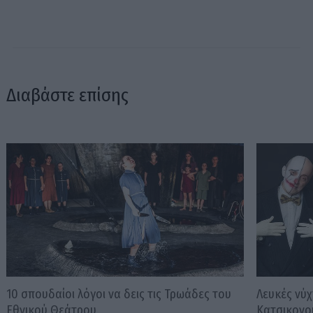
Διαβάστε επίσης
10 σπουδαίοι λόγοι να δεις τις Τρωάδες του
Λευκές νύχ
Εθνικού Θεάτρου
Κατσικονο