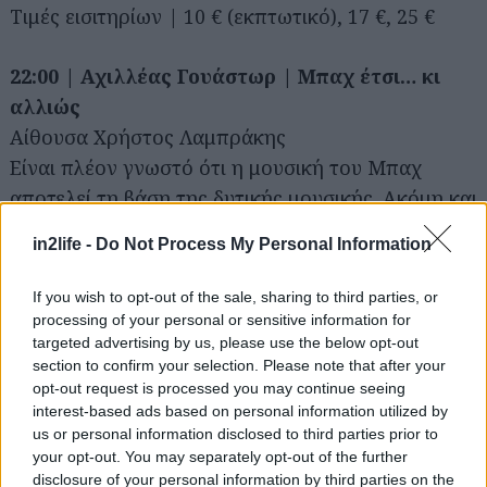
Τιμές εισιτηρίων | 10 € (εκπτωτικό), 17 €, 25 €
22:00 | Αχιλλέας Γουάστωρ | Μπαχ έτσι… κι
αλλιώς
Αίθουσα Χρήστος Λαμπράκης
Είναι πλέον γνωστό ότι η μουσική του Μπαχ
αποτελεί τη βάση της δυτικής μουσικής. Ακόμη και
σύγχρονα είδη, όπως η ποπ, η ροκ, και η τζαζ,
in2life -
Do Not Process My Personal Information
έχουν τις ρίζες τους στον γερμανό συνθέτη, ενώ
είναι αμέτρητες οι μεταγραφές έργων του από
If you wish to opt-out of the sale, sharing to third parties, or
νεότερούς του.
processing of your personal or sensitive information for
targeted advertising by us, please use the below opt-out
Στο πλαίσιο των Piano Days ο Αχιλλέας Γουάστωρ
section to confirm your selection. Please note that after your
δημιουργεί ένα απόλυτα προσωπικό μουσικό
opt-out request is processed you may continue seeing
τοπίο βασισμένο πάνω στα Πρελούδια και
interest-based ads based on personal information utilized by
us or personal information disclosed to third parties prior to
Φούγκες, αναπτύσσοντας τις φόρμες
your opt-out. You may separately opt-out of the further
αυτοσχεδιαστικά με στοιχεία από τη σύγχρονη,
disclosure of your personal information by third parties on the