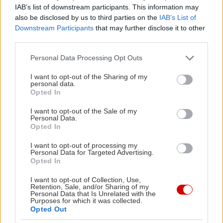
την τζαζ, ακόμα και από την ελληνική
IAB’s list of downstream participants. This information may
also be disclosed by us to third parties on the
IAB’s List of
παραδοσιακή μουσική. Ο ίδιος ο Μπαχ άλλωστε
Downstream Participants
that may further disclose it to other
μετάγραψε έργα συνθετών της εποχής του με
third parties.
τρόπο μοναδικό. Ο Γουάστωρ ερμηνεύει δύο από
Please note that this website/app uses one or more Google
Personal Data Processing Opt Outs
αυτά, το Κοντσέρτο για όμποε του Μαρτσέλλο σε
services and may gather and store information including but
μεταγραφή για όργανο και το Κοντσέρτο για δύο
not limited to your visit or usage behaviour. You may click to
I want to opt-out of the Sharing of my
personal data.
grant or deny consent to Google and its third-party tags to
βιολιά του Βιβάλντι σε μεταγραφή… της
Opted In
use your data for below specified purposes in below Google
μεταγραφής!
consent section.
I want to opt-out of the Sale of my
Personal Data.
Opted In
Τιμή εισιτηρίου | 12 € (γενική είσοδος)
I want to opt-out of processing my
Personal Data for Targeted Advertising.
Κυριακή 26 Ιανουαρίου
Opted In
12:00 | Lukas Sternath ̶ ECHO Rising Stars
I want to opt-out of Collection, Use,
Αίθουσα Δημήτρης Μητρόπουλος
Retention, Sale, and/or Sharing of my
Personal Data that Is Unrelated with the
Το 2022 ο εικοσιτριάχρονος Λούκας Στέρνατ
Purposes for which it was collected.
Opted Out
σάρωσε κυριολεκτικά τα βραβεία στον Διεθνή