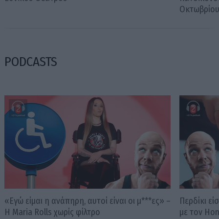
Οκτωβρίο
PODCASTS
«Εγώ είμαι η ανάπηρη, αυτοί είναι οι μ***ες» –
Περδίκι εί
Η Maria Rolls χωρίς φίλτρο
με τον Ho