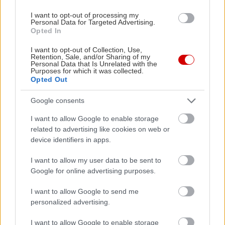
I want to opt-out of processing my
Personal Data for Targeted Advertising.
Διαβάστε επίσης
Opted In
I want to opt-out of Collection, Use,
Retention, Sale, and/or Sharing of my
Personal Data that Is Unrelated with the
Purposes for which it was collected.
Opted Out
Google consents
I want to allow Google to enable storage
related to advertising like cookies on web or
device identifiers in apps.
I want to allow my user data to be sent to
Google for online advertising purposes.
Η κάποτε ισχυρή αυτοκινητοβιομηχανία της
Η Ford επ
Γερμανίας βρίσκεται σε κρίση. Τι θα χρειαστεί
τους ποιοτ
I want to allow Google to send me
για να διορθωθεί;
personalized advertising.
I want to allow Google to enable storage