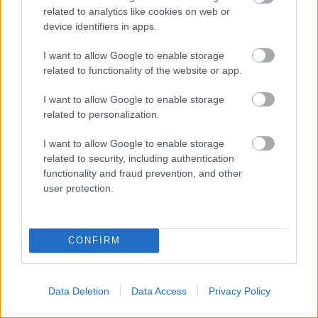
related to analytics like cookies on web or
device identifiers in apps.
PODCASTS
I want to allow Google to enable storage
related to functionality of the website or app.
I want to allow Google to enable storage
related to personalization.
I want to allow Google to enable storage
related to security, including authentication
functionality and fraud prevention, and other
user protection.
«Εγώ είμαι η ανάπηρη, αυτοί είναι οι μ***ες» –
Περδίκι εί
CONFIRM
Η Maria Rolls χωρίς φίλτρο
με τον Ho
Data Deletion
Data Access
Privacy Policy