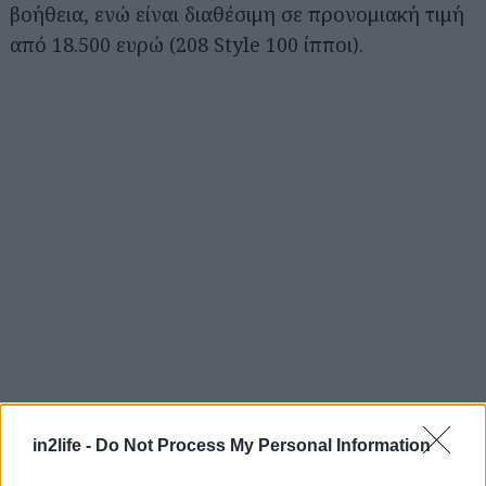
βοήθεια, ενώ είναι διαθέσιμη σε προνομιακή τιμή
από 18.500 ευρώ (208 Style 100 ίπποι).
in2life -
Do Not Process My Personal Information
Αναζήτηση
για...