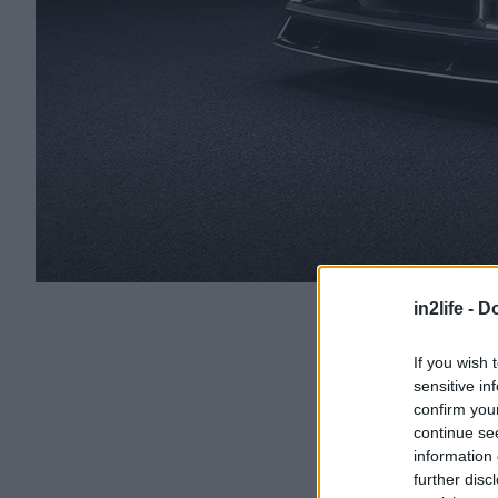
in2life -
Do
If you wish 
sensitive in
confirm you
continue se
information 
further disc