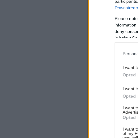
participants
Downstream 
Please note
information 
Αναζήτηση
deny consent
για...
in below Go
Persona
I want t
Opted 
I want t
Opted 
I want 
Advertis
Opted 
I want t
of my P
was col