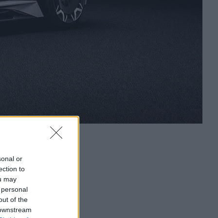
sonal or
ection to
ou may
 personal
out of the
 downstream