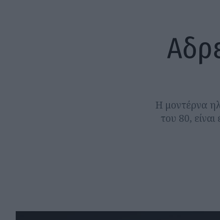
Αδρε
Η μοντέρνα ηλ
του 80, είνα