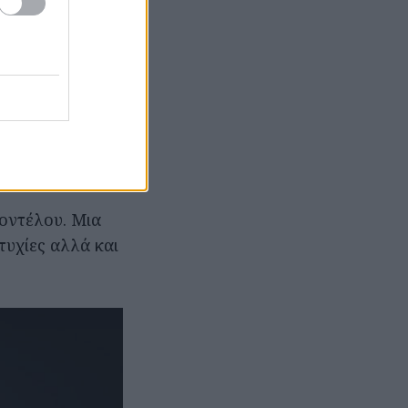
υταίας
ης, προσφέροντας
έων μοντέλων,
s της
οντέλου. Μια
τυχίες αλλά και