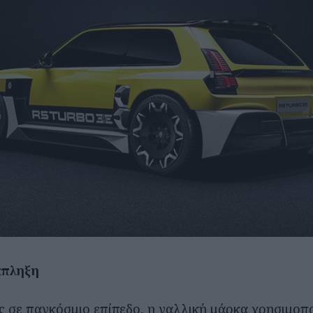
κπληξη
σε παγκόσμιο επίπεδο, η γαλλική μάρκα χρησιμοπο