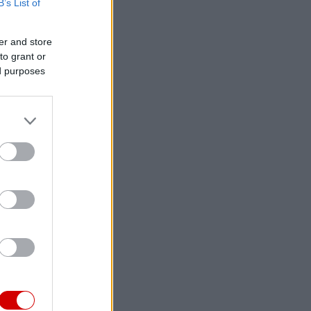
B’s List of
er and store
to grant or
ed purposes