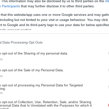
. This information may also be disclosed by us to third parties on the
IA
Participants
that may further disclose it to other third parties.
 that this website/app uses one or more Google services and may gath
including but not limited to your visit or usage behaviour. You may click 
 to Google and its third-party tags to use your data for below specifi
ogle consent section.
l Data Processing Opt Outs
o opt-out of the Sharing of my personal data.
In
o opt-out of the Sale of my Personal Data.
In
to opt-out of processing my Personal Data for Targeted
ing.
In
o opt-out of Collection, Use, Retention, Sale, and/or Sharing
ersonal Data that Is Unrelated with the Purposes for which it
lected.