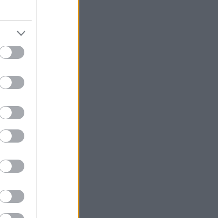
ρμα του Prime
ής», επιφύλαξε
λευταίου
τικού 5 Turbo
οβάλλεται από
ιστορεί πώς το
 κρίση που
χανία.
 εταιρεία
η