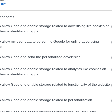
Out
consents
ειρά ντοκιμαντέρ που προβλήθηκε από την πλατφό
ideo στις 13 Δεκεμβρίου «Η Ανατομία μίας επιστροφ
o allow Google to enable storage related to advertising like cookies on
evice identifiers in apps.
ία μεγάλη και απρόσμενη έκπληξη στο τέλος του τε
πεισοδίου: την αποκλειστική αποκάλυψη του μελλον
o allow my user data to be sent to Google for online advertising
ή μοντέλου παραγωγής.
s.
to allow Google to send me personalized advertising.
κρίση
o allow Google to enable storage related to analytics like cookies on
ας επιστροφής» είναι μία σειρά ντοκιμαντέρ που πρ
evice identifiers in apps.
ίου στην πλατφόρμα του Prime Video. Η σειρά μας εξ
o allow Google to enable storage related to functionality of the website
κατάφερε να «γυρίσει» το παιχνίδι, ξεπερνώντας μια
ίχε αντιμετωπίσει καμία μέχρι τότε, αυτοκινητοβιομη
o allow Google to enable storage related to personalization.
 κατάρρευσης στις αρχές της δεκαετίας του 2020, η
aulution, έναν, μοναδικό για τον κλάδο, οδικό χάρτ
o allow Google to enable storage related to security, including