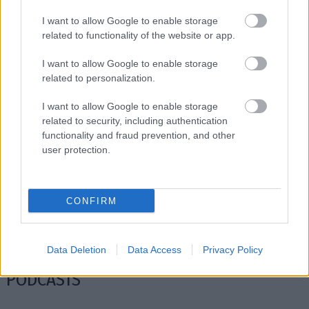
I want to allow Google to enable storage
related to functionality of the website or app.
I want to allow Google to enable storage
related to personalization.
I want to allow Google to enable storage
related to security, including authentication
functionality and fraud prevention, and other
user protection.
Μείνε Αύγουστο στην Αθήνα κι άσε τους
Πώς θα κά
άλλους να λένε
CONFIRM
Data Deletion
Data Access
Privacy Policy
PODCASTS