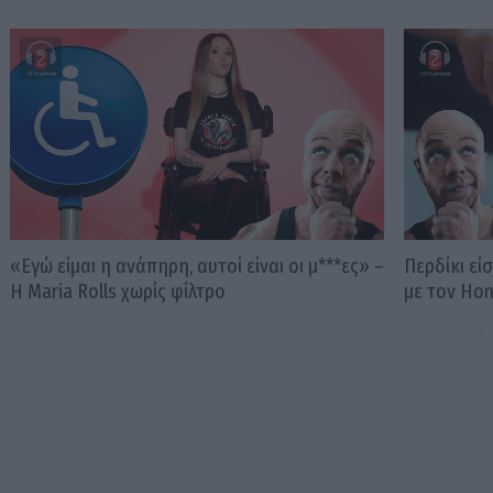
«Εγώ είμαι η ανάπηρη, αυτοί είναι οι μ***ες» –
Περδίκι εί
Η Maria Rolls χωρίς φίλτρο
με τον Ho