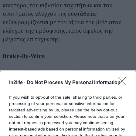
κινητήρα, του κιβωτίου ταχυτήτων και του
συστήματος ελέγχου της ευστάθειας
ευθυγραμμίζονται με τον άξονα του βέλτιστου
ελέγχου της πρόσφυσης, προς όφελος της
μέγιστης επιτάχυνσης.
Αναζήτηση
για...
Brake-By-Wire
Σημαντικό μέρος των δοκιμών στο Balocco
Proving Ground διαδραμάτισε και το σύστημα
in2life -
Do Not Process My Personal Information
πέδησης που επιτρέπει να ακινητοποιείται από τα
100 χλμ./ώρα σε μόλις 33 μ. Πρόκειται για
If you wish to opt-out of the sale, sharing to third parties, or
processing of your personal or sensitive information for
σύστημα που ενεργοποιείται Brake-By-Wire και
targeted advertising by us, please use the below opt-out
όχι μηχανικά, με αισθητήρες που ελέγχουν με
section to confirm your selection. Please note that after your
ακρίβεια όχι μόνο την πίεση που αναπτύσσεται
opt-out request is processed you may continue seeing
interest-based ads based on personal information utilized by
στο κύκλωμα με τις μονομπλόκ αλουμινένιες
us or personal information disclosed to third parties prior to