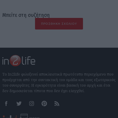
Μπείτε στη συζήτηση
ΠΡΟΣΘΉΚΗ ΣΧΟΛΊΟΥ
Το In2life φιλοξενεί αποκλειστικά πρωτότυπο περιεχόμενο που
προέρχεται από την συντακτική του ομάδα και τους εξωτερικούς
του συνεργάτες. Η εγκυρότητα είναι βασική του αρχή και έτσι
δεν δημοσιεύεται τίποτα που δεν έχει ελεγχθεί.
Facebook
Twitter
Instagram
Pinterest
RSS feeds