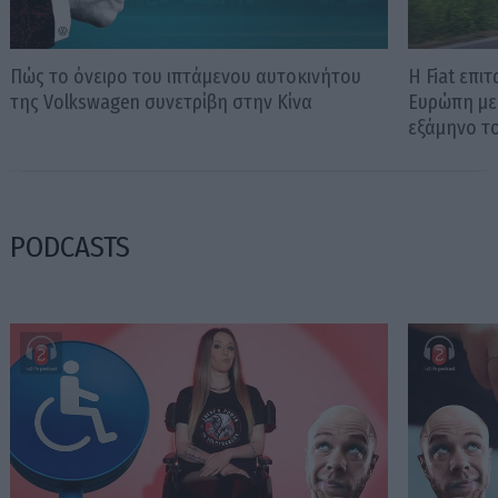
Πώς το όνειρο του ιπτάμενου αυτοκινήτου
Η Fiat επι
της Volkswagen συνετρίβη στην Κίνα
Ευρώπη με
εξάμηνο τ
PODCASTS