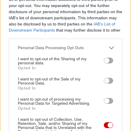
6πίστονες εμπρός δαγκάνες και τις πίσω
your opt-out. You may separately opt-out of the further
4πίστονες, αλλά και τον έλεγχο της ευστάθειας
disclosure of your personal information by third parties on the
IAB’s list of downstream participants. This information may
συνολικά. Όσο για την αντοχή στη σκληρή χρήση,
also be disclosed by us to third parties on the
IAB’s List of
οι κεραμικοί δίσκοι εγγυώνται την
Downstream Participants
that may further disclose it to other
απροβλημάτιστη διαχείριση των υψηλών
third parties.
θερμοκρασιών οπότε τη σταθερή απόδοση ακόμα
Please note that this website/app uses one or more Google
Personal Data Processing Opt Outs
και κάτω από τις πλέον απαιτητικές συνθήκες
services and may gather and store information including but
not limited to your visit or usage behaviour. You may click to
I want to opt-out of the Sharing of my
σπορ οδήγησης.
personal data.
grant or deny consent to Google and its third-party tags to
Opted In
use your data for below specified purposes in below Google
consent section.
I want to opt-out of the Sale of my
Personal Data.
Opted In
I want to opt-out of processing my
Personal Data for Targeted Advertising.
Opted In
I want to opt-out of Collection, Use,
Retention, Sale, and/or Sharing of my
Personal Data that Is Unrelated with the