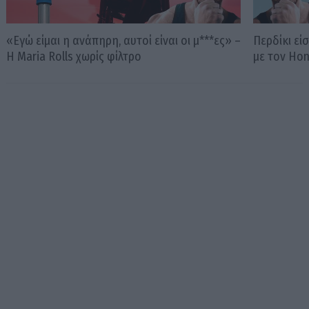
«Εγώ είμαι η ανάπηρη, αυτοί είναι οι μ***ες» –
Περδίκι εί
Η Maria Rolls χωρίς φίλτρο
με τον Ho