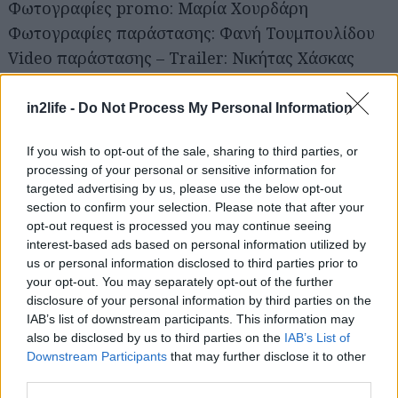
Φωτογραφίες promo: Μαρία Χουρδάρη
Φωτογραφίες παράστασης: Φανή Τουμπουλίδου
Video παράστασης – Trailer: Νικήτας Χάσκας
Σχεδιασμός αφίσας: [βιβλιοτεχνία]
Προβολή και Επικοινωνία: Βάσω Σωτηρίου –
in2life -
Do Not Process My Personal Information
WeWill
If you wish to opt-out of the sale, sharing to third parties, or
Παραγωγή: «THEARTES» Α.Μ.Κ.Ε.
processing of your personal or sensitive information for
targeted advertising by us, please use the below opt-out
Διανομή:
section to confirm your selection. Please note that after your
opt-out request is processed you may continue seeing
Κατερίνα Μπιλάλη
interest-based ads based on personal information utilized by
Κωνσταντίνος Κυριακού
us or personal information disclosed to third parties prior to
your opt-out. You may separately opt-out of the further
disclosure of your personal information by third parties on the
IAB’s list of downstream participants. This information may
Νικητές διαγωνισμού
also be disclosed by us to third parties on the
IAB’s List of
Downstream Participants
that may further disclose it to other
Παρασκευή 13/12
third parties.