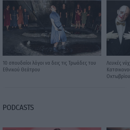
10 σπουδαίοι λόγοι να δεις τις Τρωάδες του
Λευκές νύχ
Εθνικού Θεάτρου
Κατσικονο
Οκτωβρίο
PODCASTS