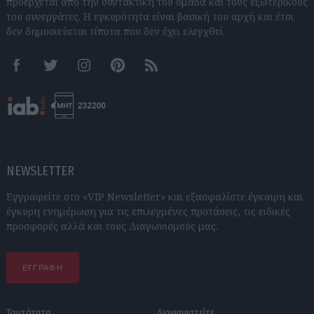
προέρχεται από την συντακτική του ομάδα και τους εξωτερικούς
του συνεργάτες. Η εγκυρότητα είναι βασική του αρχή και έτσι
δεν δημοσιεύεται τίποτα που δεν έχει ελεγχθεί.
Facebook
Twitter
Instagram
Pinterest
RSS feeds
NEWSLETTER
Εγγραφείτε στο «VIP Newsletter» και εξασφαλίστε έγκαιρη και
έγκυρη ενημέρωση για τις επιλεγμένες προτάσεις, τις ειδικές
προσφορές αλλά και τους Διαγωνισμούς μας.
ΕΓΓΡΑΦΗ
Ταυτότητα
Διαφημιστείτε