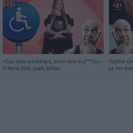
«Εγώ είμαι η ανάπηρη, αυτοί είναι οι μ***ες» –
Περδίκι εί
Η Maria Rolls χωρίς φίλτρο
με τον Ho