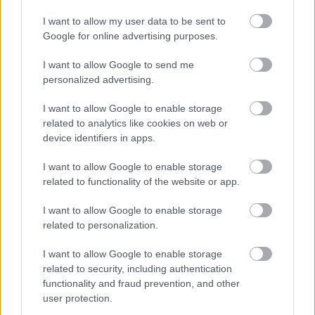
Εφη Πατέλλη
I want to allow my user data to be sent to
Google for online advertising purposes.
Στέλλα Σιδηροπούλου
Κώστας Παπαδοπουλος
I want to allow Google to send me
Κωνσταντίνα Ζούμπου
personalized advertising.
Ευάγγελος Τσιάμης
I want to allow Google to enable storage
related to analytics like cookies on web or
device identifiers in apps.
I want to allow Google to enable storage
related to functionality of the website or app.
Θέατρο Μεταξουργείο
I want to allow Google to enable storage
Ακαδήμου 14 & Κεραμεικού, Μεταξουργείο
related to personalization.
τηλέφωνο: 21 0523 4382
I want to allow Google to enable storage
related to security, including authentication
Κάθε Παρασκευή στις 21:15 και Σάββατο στις
functionality and fraud prevention, and other
18:15
user protection.