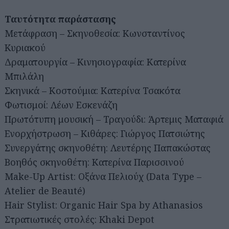
Ταυτότητα παράστασης
Μετάφραση – Σκηνοθεσία: Κωνσταντίνος
Κυριακού
Δραματουργία – Κινησιογραφία: Κατερίνα
Μπιλάλη
Σκηνικά – Κοστούμια: Κατερίνα Τσακότα
Φωτισμοί: Λέων Εσκενάζη
Πρωτότυπη μουσική – Τραγούδι: Άρτεμις Ματαφιά
Ενορχήστρωση – Κιθάρες: Γιώργος Πατσιώτης
Αναζήτηση
για...
Συνεργάτης σκηνοθέτη: Λευτέρης Παπακώστας
Βοηθός σκηνοθέτη: Κατερίνα Παρισσινού
Make-Up Artist: Οξάνα Πελιούχ (Data Type –
Atelier de Beauté)
Hair Stylist: Organic Hair Spa by Athanasios
Στρατιωτικές στολές: Khaki Depot