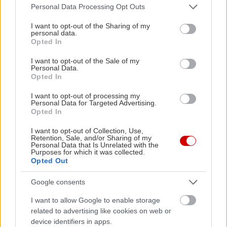
Μάρκος Μιχαλογιαννάκης
Please note that this website/app uses one or more Google
Personal Data Processing Opt Outs
Ελισάβετ Φλωρή
services and may gather and store information including but
not limited to your visit or usage behaviour. You may click to
I want to opt-out of the Sharing of my
Βασίλειος Παρούσης
personal data.
grant or deny consent to Google and its third-party tags to
Κώστας Σταθοκωστόπουλος
Opted In
use your data for below specified purposes in below Google
Xριστίνα Δεσύλλα
consent section.
I want to opt-out of the Sale of my
Personal Data.
Κατερίνα Βλάχου
Opted In
Έφη Ράντζου
I want to opt-out of processing my
Μαρία Νικολοπούλου
Personal Data for Targeted Advertising.
Opted In
Ιφικράτης Πολάλης
Θανάσης Αθανασιάδης
I want to opt-out of Collection, Use,
Retention, Sale, and/or Sharing of my
Personal Data that Is Unrelated with the
Purposes for which it was collected.
Σάββατο 14/12
Opted Out
Φίλιππος Ρεκλείτης
Μαριαλένα Κομματά
Google consents
Σωτήρης Παπανικολάου
I want to allow Google to enable storage
Διονυσία Παπαδοπούλου
related to advertising like cookies on web or
device identifiers in apps.
Ευαγγελλία Διρέκη