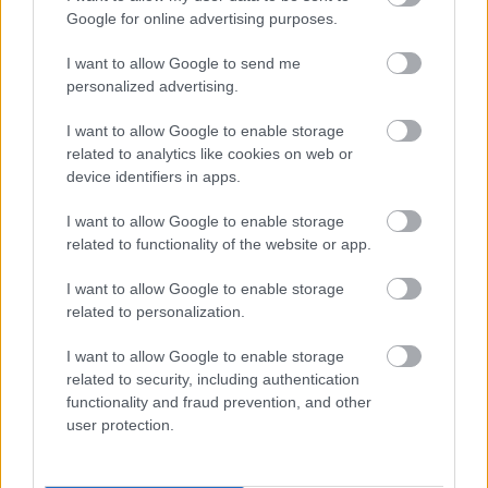
ΚΑΤΕΡΊΝΑ ΚΟΥΦΟΠΟΥΛΟΥ
Google for online advertising purposes.
ΠΑΝΑΓΙΩΤΑ ΚΥΡΙΑΚΙΔΟΥ
I want to allow Google to send me
Ευαγγελία ταρασουλεα
personalized advertising.
Μαριάνθη σταυρακη
I want to allow Google to enable storage
Χαρά αμολοχιτη
related to analytics like cookies on web or
Έφη Δεληγιάννη
device identifiers in apps.
Κατερίνα τσεσμελη
I want to allow Google to enable storage
Δημήτρης Κοκκίνης
related to functionality of the website or app.
Γιώτα βελη
Μαριλενα αδαμοπουλου
I want to allow Google to enable storage
related to personalization.
I want to allow Google to enable storage
related to security, including authentication
functionality and fraud prevention, and other
user protection.
Από Μηχανής Θέατρο
Κάτω Σκηνή