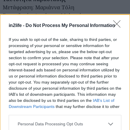
Μετάφραση: Μαριάννα Τόλη
Σκηνοθεσία: Δημήτρης Μυλωνάς
Σκηνικά – κοστούμια: Γιώργος Λιντζέρης
in2life -
Do Not Process My Personal Information
Φωτισμοί: Βλάσης Θεοδωρίδης
Μουσική: Μαρίνα Χρονοπούλου
If you wish to opt-out of the sale, sharing to third parties, or
processing of your personal or sensitive information for
Βοηθός σκηνοθέτη: Ουρανία Στυλιανού, Κατερίνα
targeted advertising by us, please use the below opt-out
Γκίκα
section to confirm your selection. Please note that after your
Φωτογραφίες & Trailer: Δάφνη Δρακούλη
opt-out request is processed you may continue seeing
interest-based ads based on personal information utilized by
Προβολή και επικοινωνία: Βάσω Σωτηρίου - We
us or personal information disclosed to third parties prior to
Will
your opt-out. You may separately opt-out of the further
disclosure of your personal information by third parties on the
IAB’s list of downstream participants. This information may
Πρωταγωνιστούν: Κώστας Αρζόγλου, Χρήστος
also be disclosed by us to third parties on the
IAB’s List of
Βαλαβανίδης, Πάνος Σκουρολιάκος
Downstream Participants
that may further disclose it to other
third parties.
Please note that this website/app uses one or more Google
Personal Data Processing Opt Outs
Νικητές
services and may gather and store information including but