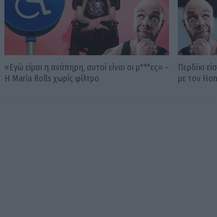
«Εγώ είμαι η ανάπηρη, αυτοί είναι οι μ***ες» –
Περδίκι εί
Η Maria Rolls χωρίς φίλτρο
με τον Ho