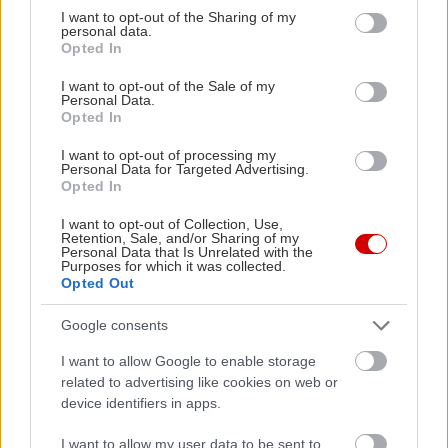
not limited to your visit or usage behaviour. You may click to
I want to opt-out of the Sharing of my
personal data.
grant or deny consent to Google and its third-party tags to
1/3
Opted In
use your data for below specified purposes in below Google
consent section.
I want to opt-out of the Sale of my
Αρχοντουλα Γαβριήλ
Personal Data.
Opted In
Αλκυόνη Φλώρου
Ελένη Νάστου
I want to opt-out of processing my
Personal Data for Targeted Advertising.
Χρήστος Κακλέας
Opted In
ΣΩΤΗΡΙΟΣ ΓΚΟΥΜΑΣ
I want to opt-out of Collection, Use,
ΚΑΤΕΡΙΝΑ ΜΑΝΔΑΡΑΚΑ
Retention, Sale, and/or Sharing of my
Personal Data that Is Unrelated with the
ΑΛΕΞΑΝΔΡΟΣ ΛΙΖΑΡΔΟΣ
Purposes for which it was collected.
Opted Out
ΦΩΤΙΟΣ ΓΡΗΓΟΡΙΑΔΗΣ
ΚΑΤΕΡΙΝΑ ΓΚΑΡΑΒΕΛΑ
Google consents
Κωνσταντίνος Γαβριήλ
I want to allow Google to enable storage
related to advertising like cookies on web or
device identifiers in apps.
2/3
I want to allow my user data to be sent to