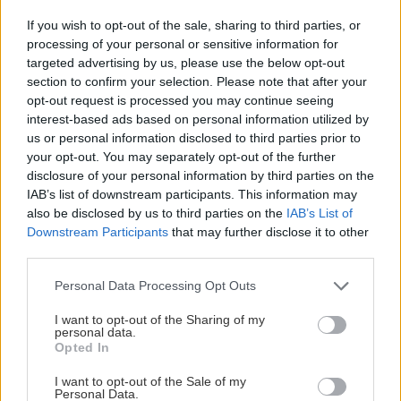
Bluelink και Live Services χαρακτηριστικά:
If you wish to opt-out of the sale, sharing to third parties, or
processing of your personal or sensitive information for
- Connected Routing: σύστημα βασισμένο στο
targeted advertising by us, please use the below opt-out
cloud που προσφέρει ακόμη πιο ακριβείς
section to confirm your selection. Please note that after your
opt-out request is processed you may continue seeing
διαδρομές για οδήγηση χάρη στην online
interest-based ads based on personal information utilized by
αναζήτηση ελεύθερου κειμένου
us or personal information disclosed to third parties prior to
your opt-out. You may separately opt-out of the further
disclosure of your personal information by third parties on the
- Προφίλ χρήστη: αποθηκεύει στο cloud τις
IAB’s list of downstream participants. This information may
προτιμήσεις των χρηστών για το infotainment,
also be disclosed by us to third parties on the
IAB’s List of
όπως η γλώσσα, το Bluetooth, η πλοήγηση και οι
Downstream Participants
that may further disclose it to other
third parties.
ρυθμίσεις φωνητικής αναγνώρισης
Please note that this website/app uses one or more Google
Personal Data Processing Opt Outs
- Βελτιωμένη συνδεσιμότητα εφαρμογής Bluelink:
services and may gather and store information including but
not limited to your visit or usage behaviour. You may click to
I want to opt-out of the Sharing of my
δημιουργεί μια απρόσκοπτη σύνδεση μεταξύ του
personal data.
grant or deny consent to Google and its third-party tags to
Opted In
οχήματος και της εφαρμογής Bluelink. Μια
use your data for below specified purposes in below Google
γρήγορη, σε πραγματικό χρόνο σύνδεση ξεκινά με
consent section.
I want to opt-out of the Sale of my
Personal Data.