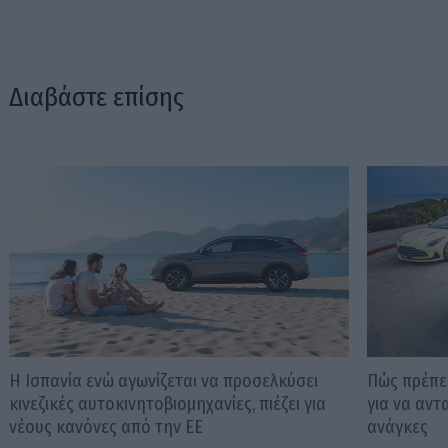
Διαβάστε επίσης
Η Ισπανία ενώ αγωνίζεται να προσελκύσει
Πώς πρέπει
κινεζικές αυτοκινητοβιομηχανίες, πιέζει για
για να αντ
νέους κανόνες από την ΕΕ
ανάγκες