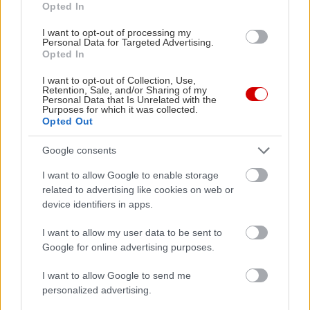
την εκκίνηση, παρέχοντας μια ομαλότερη
Opted In
εμπειρία και εξαλείφοντας την ανάγκη για
I want to opt-out of processing my
χειροκίνητη ανανέωση
Personal Data for Targeted Advertising.
Opted In
- Global Search: λειτουργία αναζήτησης με
I want to opt-out of Collection, Use,
Retention, Sale, and/or Sharing of my
αυτόματη συμπλήρωση, παρέχει πληροφορίες για
Personal Data that Is Unrelated with the
Purposes for which it was collected.
διευθύνσεις, ονόματα POI, μενού από το σύστημα
Opted Out
infotainment, πληροφορίες επαφών, μέσα
Google consents
ενημέρωσης, συμπεριλαμβανομένων τραγουδιών
από το Amazon Music, και πολλά άλλα
I want to allow Google to enable storage
related to advertising like cookies on web or
device identifiers in apps.
- Last Mile Navigation: χρησιμοποιεί επαυξημένη
πραγματικότητα μέσω της εφαρμογής Bluelink
I want to allow my user data to be sent to
Google for online advertising purposes.
στο smartphone του οδηγού για να καθοδηγήσει
τους πελάτες στον τελικό προορισμό τους μόλις
I want to allow Google to send me
σταθμεύσουν το αυτοκίνητό τους
personalized advertising.