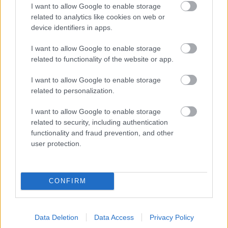
I want to allow Google to enable storage
- Live Parking Services: έχει αναβαθμιστεί ώστε
related to analytics like cookies on web or
να περιλαμβάνει πληροφορίες για τις τιμές
device identifiers in apps.
στάθμευσης στο δρόμο
I want to allow Google to enable storage
related to functionality of the website or app.
- Βελτιωμένες υπηρεσίες εξ αποστάσεως: οι
I want to allow Google to enable storage
οδηγοί μπορούν να κλειδώνουν/ξεκλειδώνουν το
related to personalization.
αυτοκίνητό τους, να χρησιμοποιούν την κόρνα/
I want to allow Google to enable storage
τους προβολείς και να βλέπουν την κατάσταση
related to security, including authentication
του οχήματος με ακόμη ταχύτερη σύνδεση μεταξύ
functionality and fraud prevention, and other
του οχήματος και της κινητής συσκευής
user protection.
- Hyundai Live Services: κυκλοφορία σε
CONFIRM
πραγματικό χρόνο, πρατήρια καυσίμων/ χώροι
στάθμευσης (με τιμές), καιρός, κάμερες ταχύτητας
Data Deletion
Data Access
Privacy Policy
- Online αναγνώριση φωνής: ισχυρή αναγνώριση