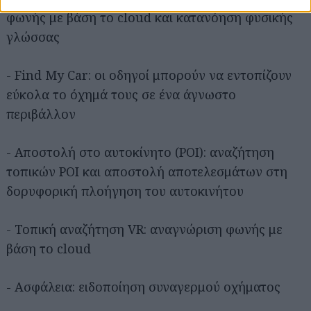
φωνής με βάση το cloud και κατανόηση φυσικής
γλώσσας
- Find My Car: οι οδηγοί μπορούν να εντοπίζουν
εύκολα το όχημά τους σε ένα άγνωστο
περιβάλλον
- Αποστολή στο αυτοκίνητο (POI): αναζήτηση
τοπικών POI και αποστολή αποτελεσμάτων στη
δορυφορική πλοήγηση του αυτοκινήτου
- Τοπική αναζήτηση VR: αναγνώριση φωνής με
βάση το cloud
- Ασφάλεια: ειδοποίηση συναγερμού οχήματος