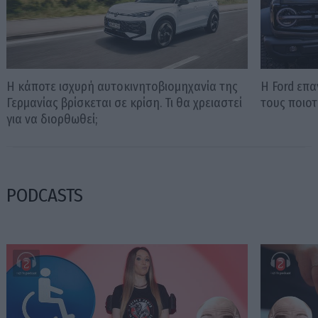
Η κάποτε ισχυρή αυτοκινητοβιομηχανία της
Η Ford επ
Γερμανίας βρίσκεται σε κρίση. Τι θα χρειαστεί
τους ποιοτ
για να διορθωθεί;
PODCASTS