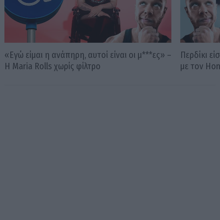
«Εγώ είμαι η ανάπηρη, αυτοί είναι οι μ***ες» –
Περδίκι εί
Η Maria Rolls χωρίς φίλτρο
με τον Ho