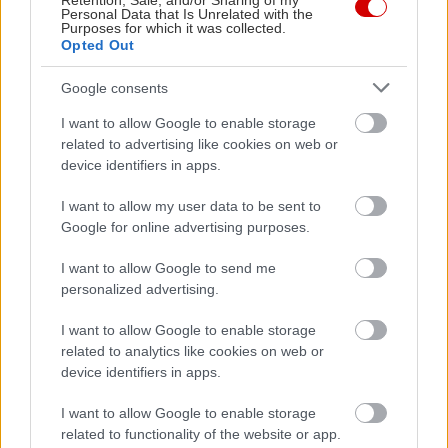
Retention, Sale, and/or Sharing of my
Alert (LVDA), το οποίο ειδοποιεί τον οδηγό όταν
Personal Data that Is Unrelated with the
Purposes for which it was collected.
ξεκινήσει το προπορευόμενο όχημα.
Opted Out
Google consents
Διαθέτει πλέον eCall δεύτερης γενιάς που
βασίζεται στο δίκτυο 4G, το οποίο ειδοποιεί
I want to allow Google to enable storage
related to advertising like cookies on web or
αυτόματα τις υπηρεσίες έκτακτης ανάγκης εάν
device identifiers in apps.
ανοίξουν οι αερόσακοι του οχήματος σε
περίπτωση ατυχήματος. Εναλλακτικά, οι επιβάτες
I want to allow my user data to be sent to
Google for online advertising purposes.
μπορούν επίσης να ενεργοποιήσουν αυτή τη
λειτουργία με το πάτημα ενός κουμπιού.
I want to allow Google to send me
personalized advertising.
I want to allow Google to enable storage
related to analytics like cookies on web or
device identifiers in apps.
I want to allow Google to enable storage
related to functionality of the website or app.