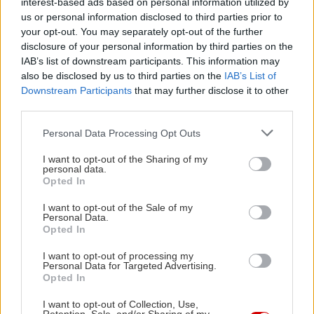
interest-based ads based on personal information utilized by
σε τυφλό σημείο (BCA) χρησιμοποιεί πολλούς
us or personal information disclosed to third parties prior to
αισθητήρες τοποθετημένους γύρω από το
your opt-out. You may separately opt-out of the further
αυτοκίνητο για να παρακολουθεί τις γωνίες και,
disclosure of your personal information by third parties on the
IAB’s list of downstream participants. This information may
εάν εντοπιστεί άλλο όχημα, εμφανίζεται μια
also be disclosed by us to third parties on the
IAB’s List of
οπτική ειδοποίηση στους εξωτερικούς καθρέπτες.
Downstream Participants
that may further disclose it to other
Όπου είναι απαραίτητο, το BCA ενεργεί τα φρένα
third parties.
για να αποφύγει μια σύγκρουση ή να μειώσει τη
Please note that this website/app uses one or more Google
Personal Data Processing Opt Outs
ζημιά από πιθανή πρόσκρουση. Περιλαμβάνει
services and may gather and store information including but
not limited to your visit or usage behaviour. You may click to
I want to opt-out of the Sharing of my
επίσης πολλά χαρακτηριστικά που
personal data.
grant or deny consent to Google and its third-party tags to
Opted In
ανακατευθύνουν απαλά την προσοχή του οδηγού
use your data for below specified purposes in below Google
όταν η εστίασή του διασπάται. Το Driver
consent section.
I want to opt-out of the Sale of my
Personal Data.
Attention Warning (DAW) αναλύει τα μοτίβα
Opted In
οδήγησης για να βοηθήσει στην ανίχνευση
I want to opt-out of processing my
πιθανής υπνηλίας ή απόσπασης προσοχής κατά
Personal Data for Targeted Advertising.
Opted In
την οδήγηση. Αυτό το σύστημα λειτουργεί
παράλληλα με το Leading Vehicle Departure
I want to opt-out of Collection, Use,