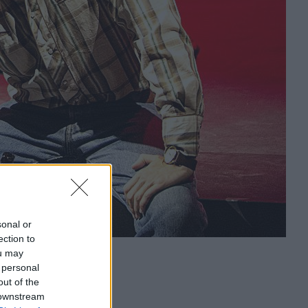
sonal or
ection to
ou may
 personal
out of the
 downstream