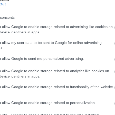
Out
consents
o allow Google to enable storage related to advertising like cookies on
evice identifiers in apps.
νέο, ριζικά ανακαινισμένο Θέατρο Κνωσός συστήνε
o allow my user data to be sent to Google for online advertising
s.
ινό με ένα σπουδαίο θεατρικό γεγονός:
to allow Google to send me personalized advertising.
ν παράσταση Brokeback Mountain σε σκηνοθεσί
Ρήγου, με τους Δημήτρη Καπουράνη και
o allow Google to enable storage related to analytics like cookies on
evice identifiers in apps.
άκη στους πρωταγωνιστικούς ρόλους.
o allow Google to enable storage related to functionality of the website
σθησία διήγημα της Άννι Πρου για την περίπλοκη α
o allow Google to enable storage related to personalization.
ς που κράτησε μια ζωή έγινε παγκοσμίως γνωστό α
ή πλέον κινηματογραφική ταινία. Ακολούθησε η θεα
o allow Google to enable storage related to security, including