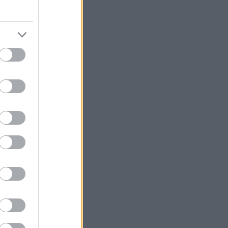
ται ξανά στο
α
γάπη ανάμεσα σε
πό την
τρική διασκευή