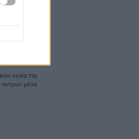
στο Θέατρο
ε ένα γραφείο
ια βουνά του
ι τις κορυφές
ά.
κεία ουσία της
ν αντρών μέσα