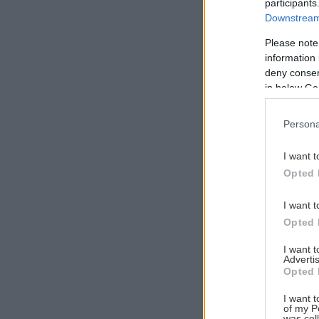
participants
Downstream 
Please note
information 
Αναζήτηση
deny consent
για...
in below Go
Persona
I want t
Opted 
I want t
Opted 
I want 
Advertis
Opted 
I want t
of my P
was col