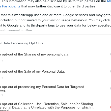
. This information may also be disclosed by us to third parties on the
IA
Participants
that may further disclose it to other third parties.
 that this website/app uses one or more Google services and may gath
including but not limited to your visit or usage behaviour. You may click 
 to Google and its third-party tags to use your data for below specifi
ogle consent section.
l Data Processing Opt Outs
o opt-out of the Sharing of my personal data.
In
o opt-out of the Sale of my Personal Data.
In
to opt-out of processing my Personal Data for Targeted
ing.
In
o opt-out of Collection, Use, Retention, Sale, and/or Sharing
ersonal Data that Is Unrelated with the Purposes for which it
lected.