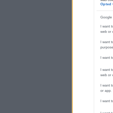
Opted 
Google 
I want t
web or d
Τ
ο 
I want t
purpose
κο
I want 
τη
Κωνσταντίνου 
I want t
web or d
Μιχαήλ Ταμπακ
I want t
or app.
Το γεμάτο ευαι
I want t
δύο καουμπόηδε
ομώνυμη κλασικ
I want t