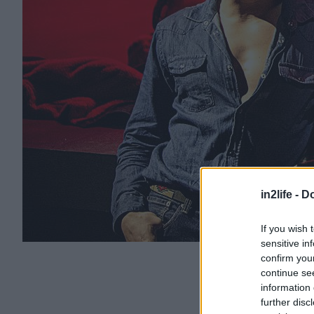
in2life -
Do
If you wish 
sensitive in
confirm you
continue se
information 
further disc