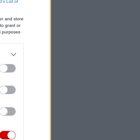
B’s List of
er and store
to grant or
ed purposes