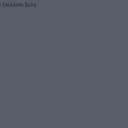
 Γκιλέσπι Σελς