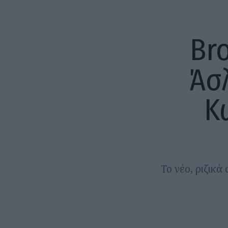
Br
Άσ
Κ
Το νέο, ριζικ