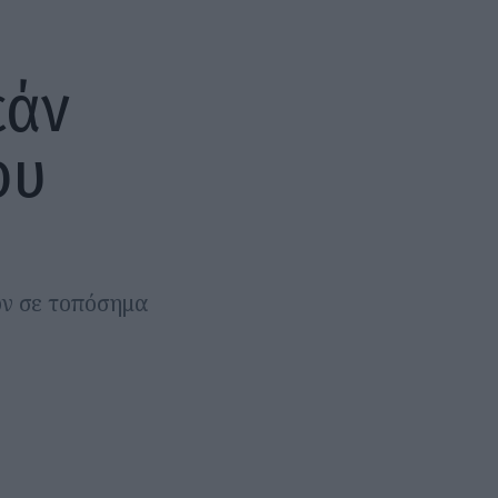
εάν
ου
ων σε τοπόσημα