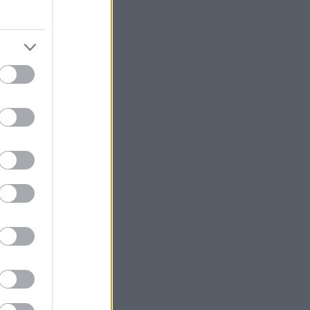
γήσεις του
την άνοιξη, ο
αι ξεναγών από
πισκέπτες να
ης πόλης.
Αθήνα γιορτάζει
το Παγκράτι και