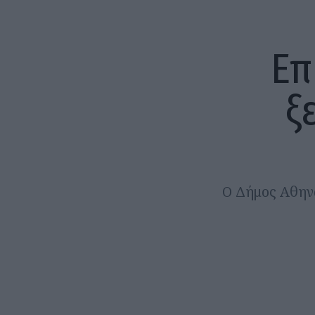
Επ
ξ
Ο Δήμος Αθηνα