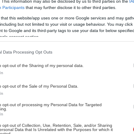
. This information may also be disclosed by us to third parties on the
IA
Participants
that may further disclose it to other third parties.
 that this website/app uses one or more Google services and may gath
including but not limited to your visit or usage behaviour. You may click 
 to Google and its third-party tags to use your data for below specifi
ogle consent section.
l Data Processing Opt Outs
o opt-out of the Sharing of my personal data.
In
o opt-out of the Sale of my Personal Data.
In
to opt-out of processing my Personal Data for Targeted
ing.
In
o opt-out of Collection, Use, Retention, Sale, and/or Sharing
ersonal Data that Is Unrelated with the Purposes for which it
lected.