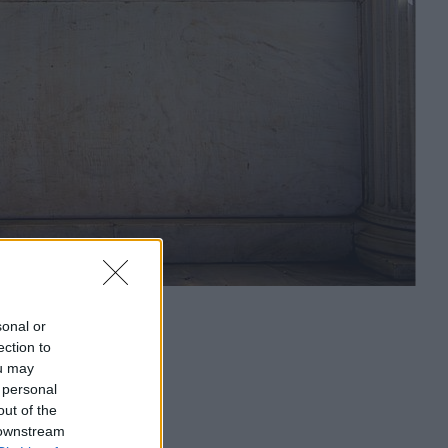
sonal or
ection to
ou may
 personal
out of the
 downstream