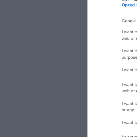
Opted 
Google 
Μ
I want t
web or d
I want t
purpose
I want 
Οι ξεναγήσεις 
I want t
Διπλωματούχων 
web or d
γνωρίσουν καλύ
I want t
or app.
I want t
Παράλληλα, στο
την ελευθερία 
I want t