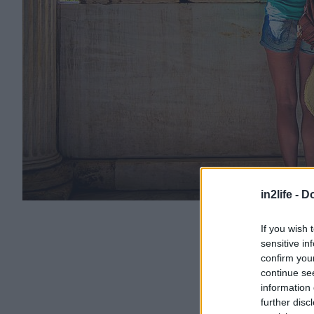
in2life -
Do
If you wish 
sensitive in
confirm you
continue se
information 
further disc