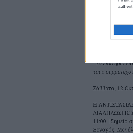
στο κέντρο της
authenti
Για να συμμετέ
πλατφόρμας
op
*Το εισιτήριο ε
τους συμμετέχον
Σάββατο, 12 Οκ
Η ΑΝΤΙΣΤΑΣΙΑ
ΔΙΑΔΗΛΩΣΕΙΣ
11:00 |Σημείο 
Ξεναγός: Μενέλ