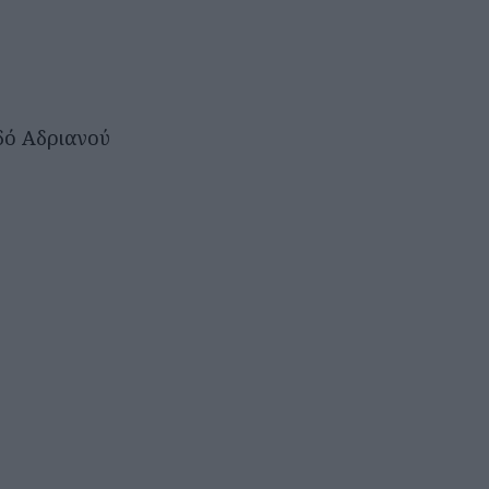
δό Αδριανού