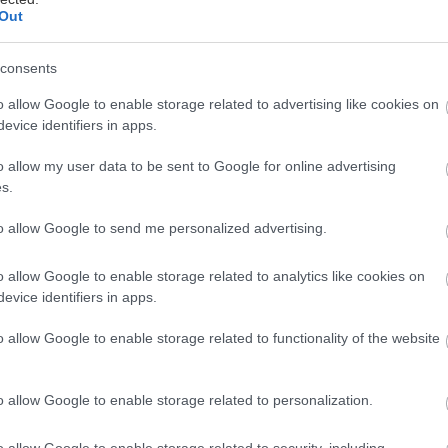
Out
consents
ετά τη θερμή αποδοχή που έλαβαν οι δωρεάν ξενα
o allow Google to enable storage related to advertising like cookies on
evice identifiers in apps.
Οργανισμού Πολιτισμού, Αθλητισμού και Νεολαίας 
Δήμος Αθηναίων ανανεώνει το ραντεβού κοινού κ
o allow my user data to be sent to Google for online advertising
το Σαββατοκύριακο 12-13 Οκτωβρίου 2024.
s.
to allow Google to send me personalized advertising.
θα πραγματοποιούνται σε συνεργασία με το Σωματείο
o allow Google to enable storage related to analytics like cookies on
Ξεναγών, προσκαλώντας τους κατοίκους και τους ε
evice identifiers in apps.
τερα την πλούσια ιστορία και εμβληματικά σημεία τ
o allow Google to enable storage related to functionality of the website
o allow Google to enable storage related to personalization.
 πλαίσιο των επετειακών δράσεων «1974 & 1944: Η 
της» θα πραγματοποιηθούν δύο ειδικές ξεναγήσεις σ
o allow Google to enable storage related to security, including