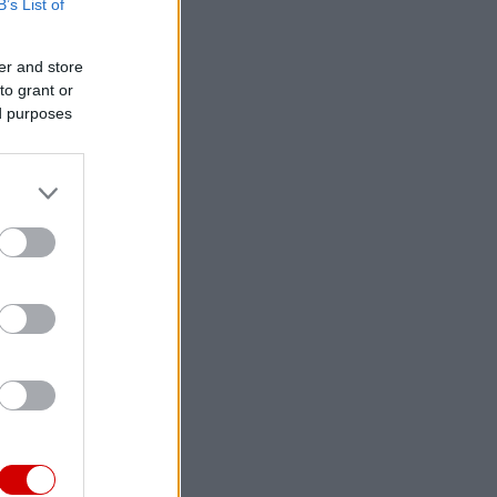
B’s List of
er and store
to grant or
ed purposes