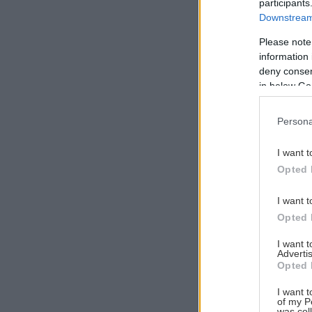
participants
Downstream 
Please note
information 
Αναζήτηση
deny consent
για...
in below Go
Persona
I want t
Opted 
I want t
Opted 
I want 
Advertis
Opted 
I want t
of my P
was col