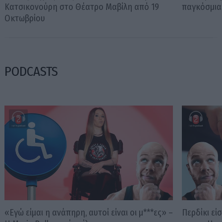
Κατσικονούρη στο Θέατρο Μαβίλη από 19
παγκόσμια
Οκτωβρίου
PODCASTS
«Εγώ είμαι η ανάπηρη, αυτοί είναι οι μ***ες» –
Περδίκι εί