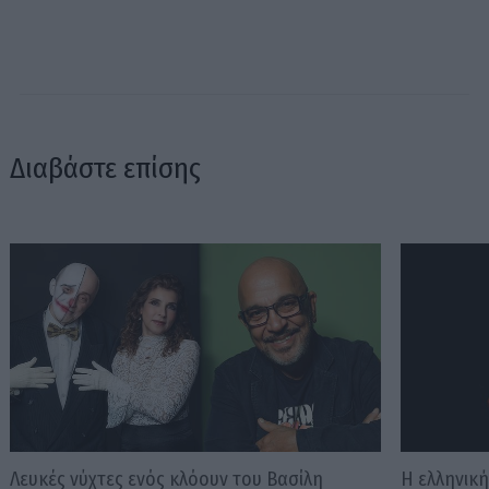
Διαβάστε επίσης
Λευκές νύχτες ενός κλόουν του Βασίλη
Η ελληνικ