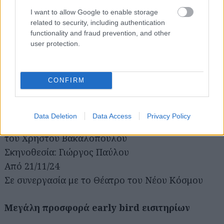
της Αλεξάνδρας Κ*
I want to allow Google to enable storage
related to security, including authentication
Σκηνοθεσία: Μαρία Μαγκανάρη
functionality and fraud prevention, and other
Από 19/2/25
user protection.
Σε συνεργασία με το Θέατρο Τέχνης-Κάρολος
Κουν
CONFIRM
Θέατρο Χώρα
Data Deletion
Data Access
Privacy Policy
Η ΓΡΑΜΜΗ ΤΟΥ ΟΡΙΖΟΝΤΟΣ (σε επανάληψη)
του Χρήστου Βακαλόπουλου
Σκηνοθεσία: Γιώργος Παύλου
Από 21/11/24
Σε συνεργασία με το Θέατρο του Νέου Κόσμου
Μεγάλη προσφορά early bird εισιτηρίων