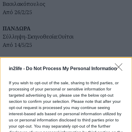
Βασιλακόπουλος
Από 26/2/25
ΠΑΝΔΩΡΑ
Σύλληψη-Σκηνοθεσία:Ουίτσι
Από 14/5/25
Μ ι κ ρ ό Ε θ ν ι κ ό
in2life -
Do Not Process My Personal Information
ΠΑΙΔΙΚΗ ΣΚΗΝΗ
If you wish to opt-out of the sale, sharing to third parties, or
processing of your personal or sensitive information for
Θέατρο Rex - Σκηνή «Ελένη Παπαδάκη»
targeted advertising by us, please use the below opt-out
section to confirm your selection. Please note that after your
opt-out request is processed you may continue seeing
ΤΑ ΓΕΝΕΘΛΙΑ
interest-based ads based on personal information utilized by
της Ζωρζ Σαρή
us or personal information disclosed to third parties prior to
Διασκευή-Σκηνοθεσία: Δημήτρης Αγαρτζίδης,
your opt-out. You may separately opt-out of the further