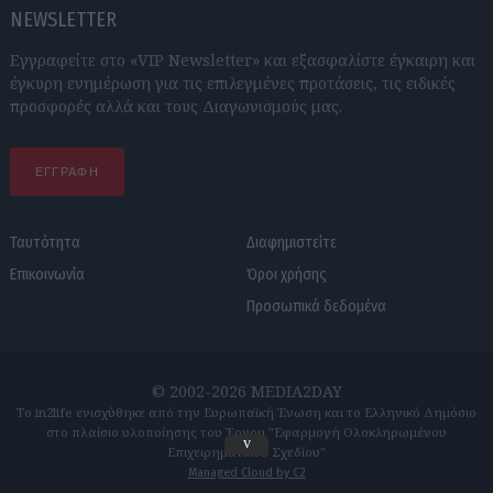
NEWSLETTER
Εγγραφείτε στο «VIP Newsletter» και εξασφαλίστε έγκαιρη και
έγκυρη ενημέρωση για τις επιλεγμένες προτάσεις, τις ειδικές
προσφορές αλλά και τους Διαγωνισμούς μας.
ΕΓΓΡΑΦΗ
Ταυτότητα
Διαφημιστείτε
Επικοινωνία
Όροι χρήσης
Προσωπικά δεδομένα
© 2002-2026 MEDIA2DAY
Το in2life ενισχύθηκε από την Ευρωπαϊκή Ένωση και το Ελληνικό Δημόσιο
στο πλαίσιο υλοποίησης του Έργου "Εφαρμογή Ολοκληρωμένου
v
Επιχειρηματικού Σχεδίου"
Managed Cloud by C2