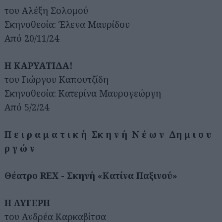
του Αλέξη Σολομού
Σκηνοθεσία: Έλενα Μαυρίδου
Από 20/11/24
Η ΚΑΡΥΑΤΙΔΑ!
του Γιώργου Καπουτζίδη
Σκηνοθεσία: Κατερίνα Μαυρογεώργη
Από 5/2/24
Π ε ι ρ α μ α τ ι κ ή Σκ η ν ή Ν έ ω ν Δη μ ι ο υ
ρ γ ώ ν
Θέατρο REX - Σκηνή «Κατίνα Παξινού»
Η ΛΥΓΕΡΗ
του Ανδρέα Καρκαβίτσα