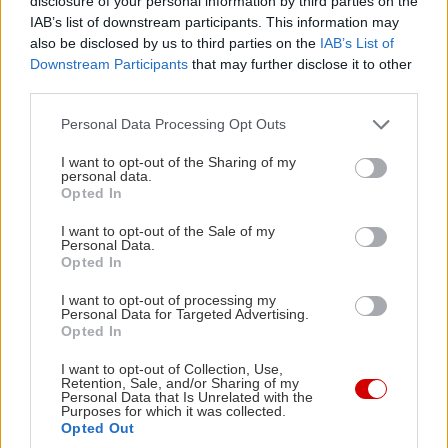
disclosure of your personal information by third parties on the
Δέσποινα Αναστάσογλου
IAB’s list of downstream participants. This information may
Από 19/10/24
also be disclosed by us to third parties on the
IAB’s List of
Downstream Participants
that may further disclose it to other
third parties.
Κτήριο Τσίλλερ - Αίθουσα Εκδηλώσεων
Please note that this website/app uses one or more Google
Personal Data Processing Opt Outs
services and may gather and store information including but
Ο ΝΙΛΣ ΧΟΛΓΚΕΡΣΟΝ, Η ΛΙΛΙΚΑ ΚΑΙ
not limited to your visit or usage behaviour. You may click to
I want to opt-out of the Sharing of my
ΤΑΤΕΣΣΕΡΑ ΠΙ
personal data.
grant or deny consent to Google and its third-party tags to
Opted In
Κείμενο-Σκηνοθεσία: Ηλίας Κουνέλας
use your data for below specified purposes in below Google
consent section.
Από 22/1/25
I want to opt-out of the Sale of my
Personal Data.
Opted In
ΕΦΗΒΙΚΗ ΣΚΗΝΗ
I want to opt-out of processing my
Personal Data for Targeted Advertising.
Opted In
Θέατρο Rex - Σκηνή «Ελένη Παπαδάκη»
I want to opt-out of Collection, Use,
Retention, Sale, and/or Sharing of my
ΜΕΤΑ ΤΟ ΠΑΡΤΙ
Personal Data that Is Unrelated with the
Purposes for which it was collected.
της Μαρίας Ζαβάκου
Opted Out