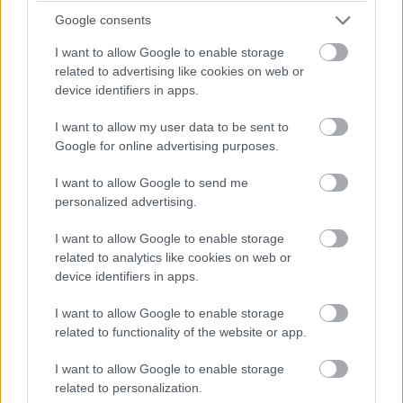
Σκηνοθεσία: Γιολάντα Μαρκοπούλου
Google consents
Από 5/11/24
I want to allow Google to enable storage
related to advertising like cookies on web or
Σ υ μ π α ρ α γ ω γ έ ς – Σ υ ν ε ρ γ α σ ί ε ς
device identifiers in apps.
Εναλλακτική Σκηνή Εθνικής Λυρικής Σκηνής
I want to allow my user data to be sent to
Google for online advertising purposes.
ΜΑΤΑΡΟΑ ΣΤΟΝ ΟΡΙZONTA
I want to allow Google to send me
Κείμενο: Έλσα Ανδριανού
personalized advertising.
Σκηνοθεσία: Θοδωρής Αμπαζής
I want to allow Google to enable storage
Μουσική: Θοδωρής Αμπαζής, Νίκος Κυπουργός
related to analytics like cookies on web or
Από 14/12/24
device identifiers in apps.
Σε συμπαραγωγή με την Εθνική Λυρική Σκηνή
I want to allow Google to enable storage
related to functionality of the website or app.
Θέατρο Τέχνης Κάρολος Κουν - Φρυνίχου
I want to allow Google to enable storage
related to personalization.
PHILOXENİᾹ