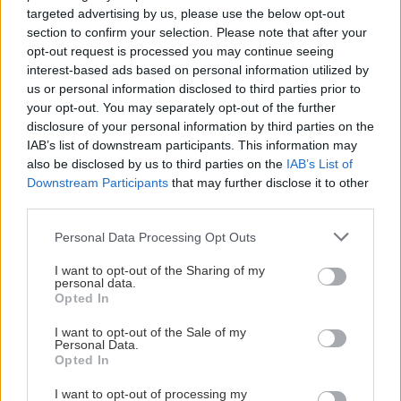
targeted advertising by us, please use the below opt-out
section to confirm your selection. Please note that after your
opt-out request is processed you may continue seeing
interest-based ads based on personal information utilized by
us or personal information disclosed to third parties prior to
your opt-out. You may separately opt-out of the further
disclosure of your personal information by third parties on the
IAB’s list of downstream participants. This information may
also be disclosed by us to third parties on the
IAB’s List of
Downstream Participants
that may further disclose it to other
third parties.
Please note that this website/app uses one or more Google
Personal Data Processing Opt Outs
services and may gather and store information including but
not limited to your visit or usage behaviour. You may click to
I want to opt-out of the Sharing of my
personal data.
grant or deny consent to Google and its third-party tags to
Opted In
use your data for below specified purposes in below Google
consent section.
I want to opt-out of the Sale of my
Personal Data.
Opted In
Διαβάστε επίσης
I want to opt-out of processing my