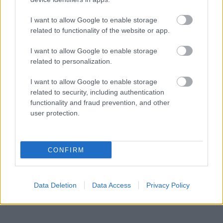
I want to allow Google to enable storage
related to functionality of the website or app.
I want to allow Google to enable storage
related to personalization.
I want to allow Google to enable storage
related to security, including authentication
functionality and fraud prevention, and other
user protection.
«Εγώ είμαι η ανάπηρη, αυτοί είναι οι μ***ες» –
Περδίκι εί
Η Maria Rolls χωρίς φίλτρο
με τον Ho
CONFIRM
Data Deletion
Data Access
Privacy Policy