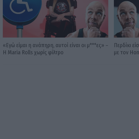
«Εγώ είμαι η ανάπηρη, αυτοί είναι οι μ***ες» –
Περδίκι εί
Η Maria Rolls χωρίς φίλτρο
με τον Ho