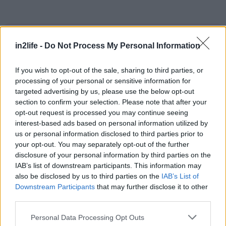
Αναζήτηση
για...
Νικητές διαγωνισμού
in2life -
Do Not Process My Personal Information
Ειρήνη Κονταρίδου
If you wish to opt-out of the sale, sharing to third parties, or
processing of your personal or sensitive information for
Γιώργος Παπαδόπουλος
targeted advertising by us, please use the below opt-out
Φανή Μπούμπουλη
section to confirm your selection. Please note that after your
Χριστίνα Τσαμουρά
opt-out request is processed you may continue seeing
interest-based ads based on personal information utilized by
Eλπίδα Δάρρα
us or personal information disclosed to third parties prior to
your opt-out. You may separately opt-out of the further
disclosure of your personal information by third parties on the
IAB’s list of downstream participants. This information may
also be disclosed by us to third parties on the
IAB’s List of
Downstream Participants
that may further disclose it to other
third parties.
Please note that this website/app uses one or more Google
Personal Data Processing Opt Outs
services and may gather and store information including but