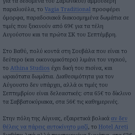
για τα δεδομένα του Σαρωνικού) αμμουδερή
παραλιούλα, το
Vagia Traditional
προσφέρει
όμορφα, παραδοσιακά διακοσμημένα δωμάτια σε
τιμές που ξεκινούν από 69€ για τα τέλη
Αυγούστου και τα πρώτα ΣΚ του Σεπτέμβρη.
Στο Βαθύ, πολύ κοντά στη Σουβάλα που είναι το
δεύτερο (και οικονομικότερο) λιμάνι του νησιού,
το
Athina Studios
έχει δική του πισίνα, και
ωραιότατα δωμάτια. Διαθεσιμότητα για τον
Αύγουστο δεν υπάρχει, αλλά οι τιμές του
Σεπτεμβρίου είναι δελεαστικές: στα 65€ το δίκλινο
τα Σαββατοκύριακα, στα 56€ τις καθημερινές.
Στην πόλη της Αίγινας, εξαιρετικά βολικά
αν δεν
θέλεις να πάρεις αυτοκίνητο μαζί
, το
Hotel Areti
διαθέτει λιτά αλλά περιποιημένα δωμάτια, στα 62€