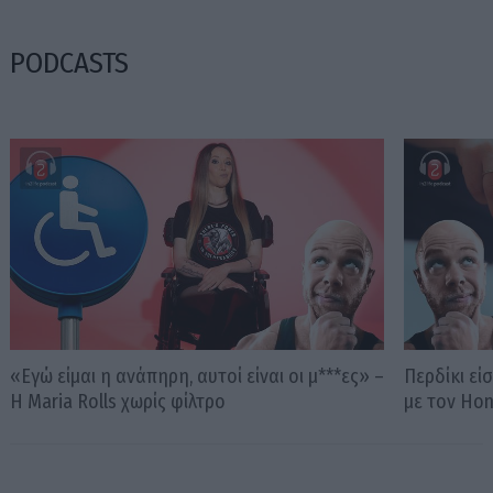
PODCASTS
«Εγώ είμαι η ανάπηρη, αυτοί είναι οι μ***ες» –
Περδίκι εί
Η Maria Rolls χωρίς φίλτρο
με τον Ho