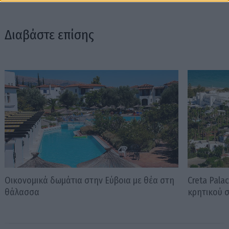
Διαβάστε επίσης
Οικονομικά δωμάτια στην Εύβοια με θέα στη
Creta Pala
θάλασσα
κρητικού 