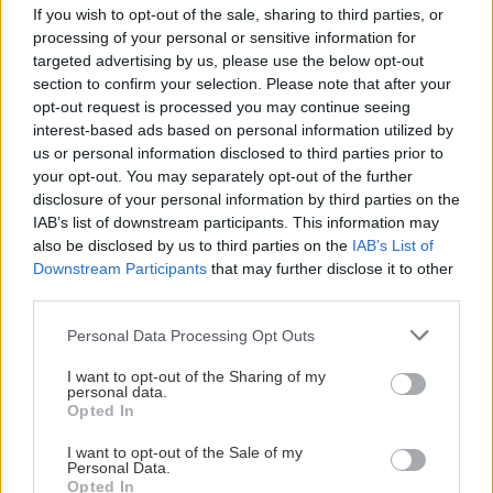
If you wish to opt-out of the sale, sharing to third parties, or
Ακριβώς πάνω στην παραλία Κανάλι, το
Seaside
processing of your personal or sensitive information for
Apartment
απολαμβάνει τέλεια θέα στην
targeted advertising by us, please use the below opt-out
θάλασσα από τα στούντιό του, οι τιμές των
section to confirm your selection. Please note that after your
opt-out request is processed you may continue seeing
οποίων ξεκινούν από 67€ το δίκλινο για τα ΣΚ του
interest-based ads based on personal information utilized by
Σεπτεμβρίου και από 85€ για τον Αύγουστο.
us or personal information disclosed to third parties prior to
your opt-out. You may separately opt-out of the further
disclosure of your personal information by third parties on the
Το
Mania Rooms and Studios
στην πόλη του
IAB’s list of downstream participants. This information may
Πόρου έχει γλυκύτατα, χρωματιστά δωμάτια γύρω
also be disclosed by us to third parties on the
IAB’s List of
από μια κεντρική αυλή, οι τιμές των οποίων
Downstream Participants
that may further disclose it to other
third parties.
κυμαίνονται στα 72€ το δίκλινο για τον Αύγουστο
και στα 67€ για τον Σεπτέμβρη.
Please note that this website/app uses one or more Google
Personal Data Processing Opt Outs
services and may gather and store information including but
not limited to your visit or usage behaviour. You may click to
I want to opt-out of the Sharing of my
Το
Christina Perlia Studios
βρίσκεται, όπως
personal data.
grant or deny consent to Google and its third-party tags to
Opted In
μαρτυρά το όνομά του, στα Πέρλια, κοντά στο
use your data for below specified purposes in below Google
consent section.
Κανάλι, και προσφέρει όμορφα, περιποιημένα
I want to opt-out of the Sale of my
Personal Data.
δωμάτια και στούντιο στα 61€ το δίκλινο με
Opted In