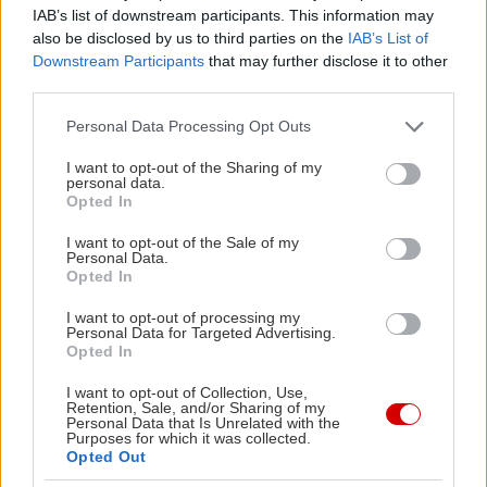
IAB’s list of downstream participants. This information may
also be disclosed by us to third parties on the
IAB’s List of
Downstream Participants
that may further disclose it to other
third parties.
Please note that this website/app uses one or more Google
Personal Data Processing Opt Outs
services and may gather and store information including but
not limited to your visit or usage behaviour. You may click to
I want to opt-out of the Sharing of my
personal data.
grant or deny consent to Google and its third-party tags to
Opted In
use your data for below specified purposes in below Google
consent section.
I want to opt-out of the Sale of my
Personal Data.
Opted In
I want to opt-out of processing my
Personal Data for Targeted Advertising.
Opted In
I want to opt-out of Collection, Use,
Retention, Sale, and/or Sharing of my
Personal Data that Is Unrelated with the
Purposes for which it was collected.
Opted Out
Σε μια από τις πιο αγαπημένες μας αθηναϊκές