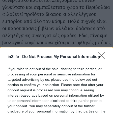
συνεργατικό καφενείο. Στεγασμένο σε έναν
γλυκύτατο και συμπαθέστατο χώρο το Περιβολάκι
φιλοξενεί προϊόντα δίκαιου κι αλληλέγγυου
εμπορίου από όλο τον κόσμο. Πολύ συχνές είναι
οι παρουσιάσεις βιβλίων αλλά και δράσεων από
αλληλέγγυες συνεργατικές ομάδες. Εδώ, πίνουμε
βιολογικό καφέ και συνεχίζουμε με φθηνές μπύρες
και μεζέδες από διάφορες περιοχές της Ελλάδας
για να ολοκληρωθεί μια περιποιημένη
in2life -
Do Not Process My Personal Information
φαγητοποσία που στηρίζει το δίκαιο και
If you wish to opt-out of the sale, sharing to third parties, or
αλληλέγγυο εμπόριο. Ο λογαριασμός για
processing of your personal or sensitive information for
τσιμπολόγημα με κρασάκι στα 10-12€.
targeted advertising by us, please use the below opt-out
section to confirm your selection. Please note that after your
opt-out request is processed you may continue seeing
Το Παγκάκι
interest-based ads based on personal information utilized by
us or personal information disclosed to third parties prior to
Γ. Ολυμπίου 17-19, Κουκάκι, τηλ.: 213 0009927
your opt-out. You may separately opt-out of the further
disclosure of your personal information by third parties on the