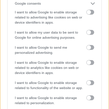
γειτονιές, και μάλιστα στο ωραιότερο σημείο της,
Google consents
τον ηλιόλουστο πεζόδρομο της Ολυμπίου,
I want to allow Google to enable storage
απλώνει τα τραπεζάκια του το συνεργατικό
related to advertising like cookies on web or
device identifiers in apps.
καφενείο Παγκάκι. Καθημερινά παίζει ευάκουστες
world και τζαζ μουσικές, ενώ όλα τα προϊόντα
I want to allow my user data to be sent to
που θα βρεις εκεί–από τον καφέ και την ζάχαρη
Google for online advertising purposes.
μέχρι το τελευταίο μεζεδάκι– προέρχονται όλα
I want to allow Google to send me
από μικρές «δίκαιες» κολλεκτίβες σε κάθε γωνιά
personalized advertising.
του κόσμου. Από τον κατάλογο αξίζει να
I want to allow Google to enable storage
δοκιμάσεις τη φάβα με καραμελωμένα κρεμμύδια,
related to analytics like cookies on web or
τη μαρινάτη σαρδέλα, το καπνιστό μπακαλιάρο
device identifiers in apps.
με μαϊντανοσαλάτα Σύρου, το χοιρινό
I want to allow Google to enable storage
λαδολέμονο και το ρολό κοτόπουλο με σως
related to functionality of the website or app.
μελιού κι μουστάρδας. Ωραιότατο και το τσιζκέικ
I want to allow Google to enable storage
του. Για ένα χορταστικό τσιμπολόγημα με
related to personalization.
κρασάκι, ουζάκι, μπυρίτσα ο λογαριασμός δεν θα