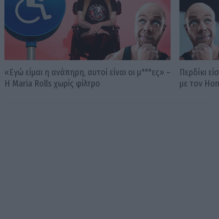
«Εγώ είμαι η ανάπηρη, αυτοί είναι οι μ***ες» –
Περδίκι εί
Η Maria Rolls χωρίς φίλτρο
με τον Ho