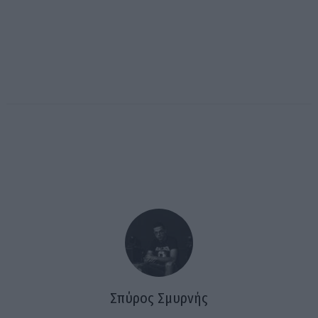
Σπύρος Σμυρνής