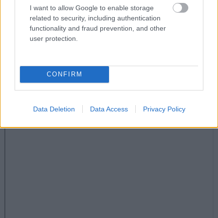
γράψει περισσότερα από 10-12€ το άτομο.
I want to allow Google to enable storage
related to security, including authentication
functionality and fraud prevention, and other
Το Ποτάμι
user protection.
Γεωρ. Ολυμπίου 27, Κουκάκι, τηλ: 21 1407 4764
CONFIRM
Data Deletion
Data Access
Privacy Policy