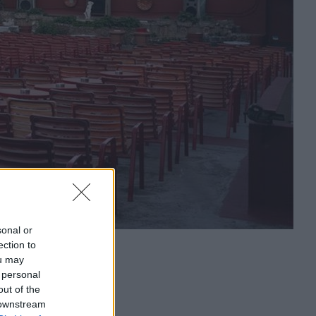
sonal or
ection to
ou may
 personal
out of the
 downstream