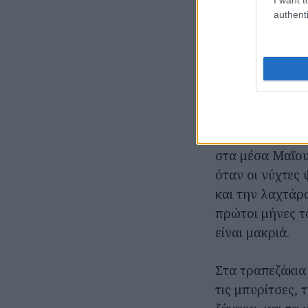
προβολές το μα
authenti
Κατοχής, και συ
από το 1980, ό
δεις πίσω από τ
αγνώριστο.
Το Θησείον, θα 
ανοίγει τη σαιζ
στα μέσα Μαΐου
όταν οι νύχτες 
και την λαχτάρα
πρώτοι μήνες τ
είναι μακριά.
Στα τραπεζάκια
τις μπυρίτσες, 