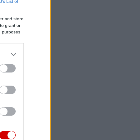
B’s List of
er and store
to grant or
ed purposes