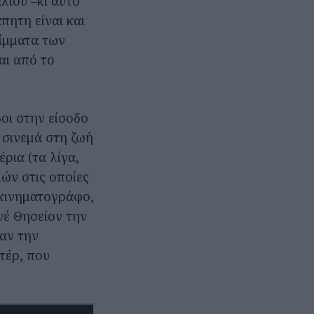
λιού –κι αυτό
πητη είναι και
είμματα των
αι από το
οι στην είσοδο
ό σινεμά στη ζωή
ρια (τα λίγα,
ών στις οποίες
 κινηματογράφο,
νέ Θησείον την
σαν την
τέρ, που