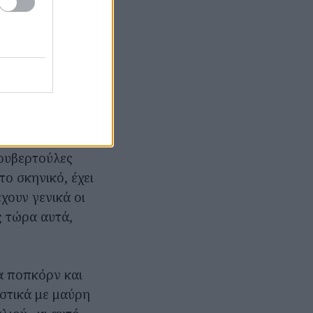
νια της
η νέα του εποχή
 κύριος που θα
 το έκαναν
θερινό που
ου εκεί γύρω
κουβερτούλες
το σκηνικό, έχει
χουν γενικά οι
 τώρα αυτά,
α ποπκόρν και
ιστικά με μαύρη