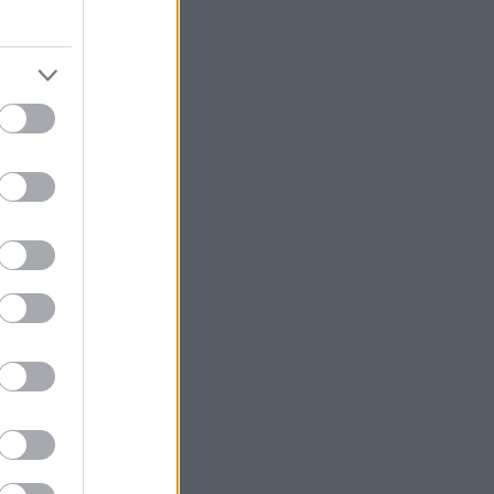
ντού, δεν
ι ξέρουν
πίσω και
αυτό ήταν που
ανήτη». Όλο
νο το άρθρο.
να φωτίζει τα
λαιότερα σινεμά
νησε τις