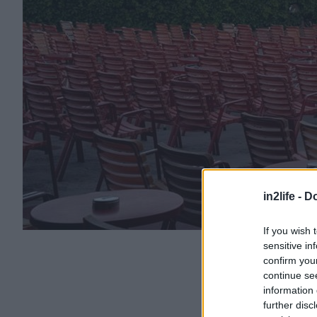
in2life -
Do
If you wish 
sensitive in
confirm you
continue se
information 
further disc