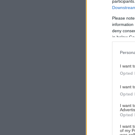
participants
Downstream 
Please note
information 
Αναζήτηση
deny consent
για...
in below Go
Persona
I want t
Opted 
I want t
Opted 
I want 
Advertis
Opted 
I want t
of my P
was col