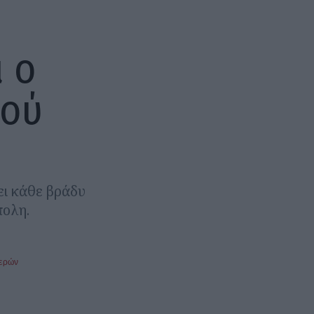
ι ο
κού
ει κάθε βράδυ
πολη.
μερών