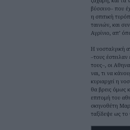
ζάχαρη, και τα 
βύσσινο– που έχ
η σπιτική τυρόπ
ταινιών, και συ
Αγρίνιο, απ’ όπ
Η νοσταλγική α
–τους έστειλαν 
τους–, οι Αθηνα
ναι, τι να κάν
κυριαρχεί η νοσ
θα βρεις όμως 
επιτομή του αθ
σκηνοθέτη Μαρί
ταξίδεψε ως το