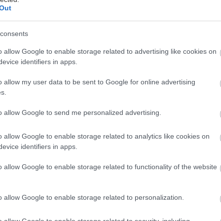
Out
consents
o allow Google to enable storage related to advertising like cookies on
evice identifiers in apps.
κατακόκκινες καρέκλες του τις θα τις αναγνώριζες πα
o allow my user data to be sent to Google for online advertising
ρχουν ίδιες σε κανένα άλλο θερινό της Αθήνας. Όσο
s.
ονται νωρίς, για να πιάσουν μία από αυτές προς τα 
στερά. Από εκεί φαίνεται ολόφωτη η Ακρόπολη, κι 
to allow Google to send me personalized advertising.
ο 2012 να το ανακηρύξει «ωραιότερο σινεμά του πλ
o allow Google to enable storage related to analytics like cookies on
άψουμε κάποτε μια εισαγωγή χωρίς αναφορά σε εκεί
evice identifiers in apps.
αργότερα, ακόμα δεν τα έχουμε καταφέρει.
o allow Google to enable storage related to functionality of the website
, με την χαρακτηριστική πράσινη νέον πινακίδα του 
όδρομο της Αποστόλου Παύλου, είναι ένα από τα πα
o allow Google to enable storage related to personalization.
τεύει, για την ακρίβεια, να κλείσει αιώνα. Πρωτοξεκί
o allow Google to enable storage related to security, including