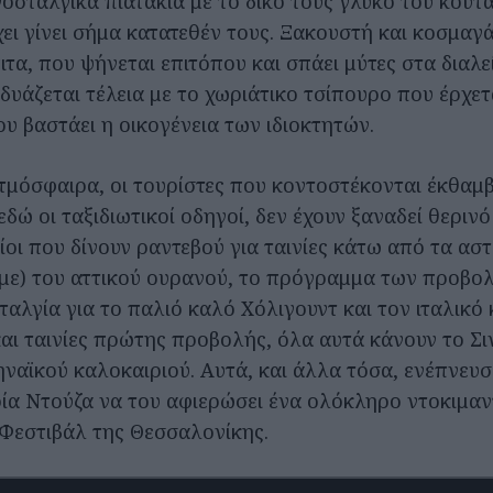
νοσταλγικά πιατάκια με το δικό τους γλυκό του κουτα
ει γίνει σήμα κατατεθέν τους. Ξακουστή και κοσμαγά
ιτα, που ψήνεται επιτόπου και σπάει μύτες στα διαλ
νδυάζεται τέλεια με το χωριάτικο τσίπουρο που έρχετ
ου βαστάει η οικογένεια των ιδιοκτητών.
τμόσφαιρα, οι τουρίστες που κοντοστέκονται έκθαμβ
εδώ οι ταξιδιωτικοί οδηγοί, δεν έχουν ξαναδεί θεριν
ίοι που δίνουν ραντεβού για ταινίες κάτω από τα αστέ
ουμε) του αττικού ουρανού, το πρόγραμμα των προβολ
ταλγία για το παλιό καλό Χόλιγουντ και τον ιταλικό
και ταινίες πρώτης προβολής, όλα αυτά κάνουν το Σι
ηναϊκού καλοκαιριού. Αυτά, και άλλα τόσα, ενέπνευ
α Ντούζα να του αφιερώσει ένα ολόκληρο ντοκιμαν
 Φεστιβάλ της Θεσσαλονίκης.