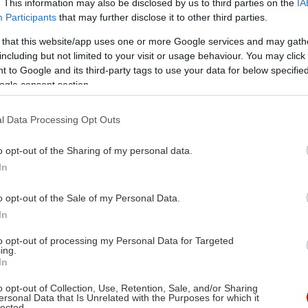
. This information may also be disclosed by us to third parties on the
IA
Participants
that may further disclose it to other third parties.
 that this website/app uses one or more Google services and may gath
including but not limited to your visit or usage behaviour. You may click 
 to Google and its third-party tags to use your data for below specifi
ogle consent section.
l Data Processing Opt Outs
o opt-out of the Sharing of my personal data.
In
o opt-out of the Sale of my Personal Data.
In
to opt-out of processing my Personal Data for Targeted
ing.
In
o opt-out of Collection, Use, Retention, Sale, and/or Sharing
ersonal Data that Is Unrelated with the Purposes for which it
lected.