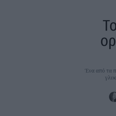
Το
ορ
Ένα από τα π
γλυκ