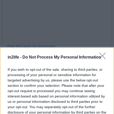
View this post on Instagram
A post shared by Το Ξυθάλι (@to_xythali_)
in2life -
Do Not Process My Personal Information
If you wish to opt-out of the sale, sharing to third parties, or
processing of your personal or sensitive information for
targeted advertising by us, please use the below opt-out
section to confirm your selection. Please note that after your
Από τα πιο αγαπητά ψητοπωλεία της
opt-out request is processed you may continue seeing
Πετρούπολης, το Ξυθάλι έχει χτίσει τη φήμη του
interest-based ads based on personal information utilized by
στους μερακλήδες και έμπειρους ψήστες του, που
us or personal information disclosed to third parties prior to
your opt-out. You may separately opt-out of the further
ξέρουν να δουλεύουν άψογα το κρέας και να
disclosure of your personal information by third parties on the