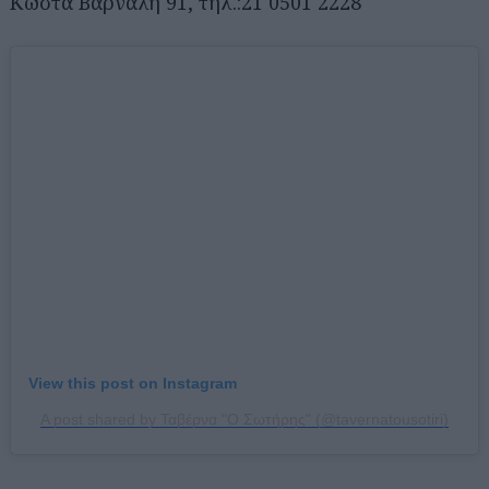
Κώστα Βάρναλη 91, τηλ.:21 0501 2228
View this post on Instagram
A post shared by Ταβέρνα "Ο Σωτήρης" (@tavernatousotiri)