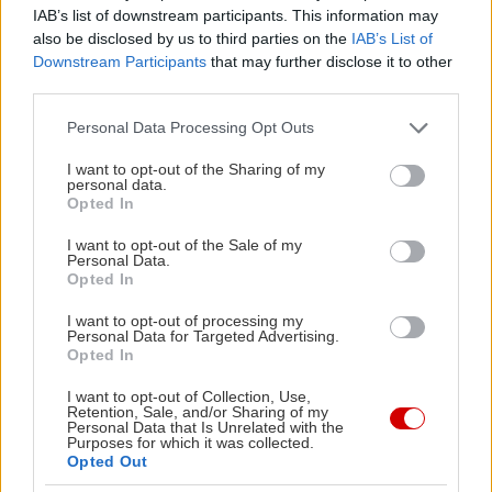
προσφέρουν πλούσιες επιλογές. Ο γύρος
IAB’s list of downstream participants. This information may
ξεχωρίζει, όπως και τα θηριώδη καλαμάκια του
also be disclosed by us to third parties on the
IAB’s List of
Downstream Participants
that may further disclose it to other
μενού. Εκτός από τις κλασικές προτάσεις, θα
third parties.
βρεις τυλιχτά με κοντοσούβλι (χοιρινό ή
Please note that this website/app uses one or more Google
κοτόπουλο), εξοχικό, κοκορέτσι και πρόβειο
Personal Data Processing Opt Outs
services and may gather and store information including but
καλαμάκι, ώστε κανένας καλοφαγάς να μη φύγει
not limited to your visit or usage behaviour. You may click to
I want to opt-out of the Sharing of my
personal data.
παραπονεμένος. Οι πίτες ξεκινούν από 3,80€.
grant or deny consent to Google and its third-party tags to
Opted In
use your data for below specified purposes in below Google
consent section.
I want to opt-out of the Sale of my
Παράδεισος
Personal Data.
Opted In
Τσακάλοφ 11, τηλ.:21 0505 4254
I want to opt-out of processing my
Personal Data for Targeted Advertising.
Opted In
@in2life_gr
Να σου πούμε ένα μυστικό; Η
I want to opt-out of Collection, Use,
Ταβέρνα Παράδεισος στην Πετρούπολη έχει
Retention, Sale, and/or Sharing of my
Personal Data that Is Unrelated with the
το καλύτερο ίσως κρέας της Αθήνας
Purposes for which it was collected.
Opted Out
#ταβερνα
#πετρουπολη
#ταβερνακι