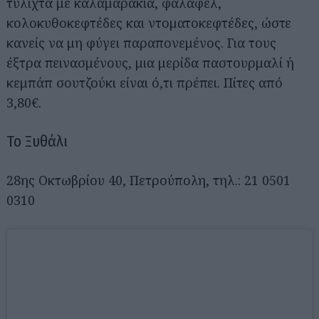
τυλιχτά με καλαμαράκια, φαλάφελ,
κολοκυθοκεφτέδες και ντοματοκεφτέδες, ώστε
κανείς να μη φύγει παραπονεμένος. Για τους
έξτρα πεινασμένους, μια μερίδα παστουρμαλί ή
κεμπάπ σουτζούκι είναι ό,τι πρέπει. Πίτες από
3,80€.
Το Ξυθάλι
Αναζήτηση
για...
28ης Οκτωβρίου 40, Πετρούπολη, τηλ.: 21 0501
0310