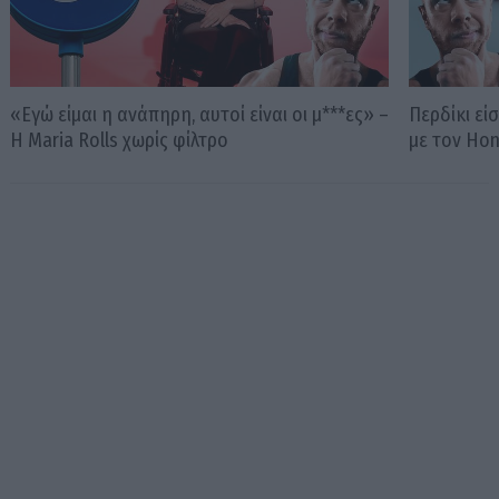
«Εγώ είμαι η ανάπηρη, αυτοί είναι οι μ***ες» –
Περδίκι εί
Η Maria Rolls χωρίς φίλτρο
με τον Ho