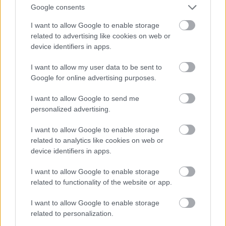
#παϊδακια
#προβατινα
#εστιατορια_αθηνα
Google consents
#ζυγουρι
#τιτρωμε
#ελληνικοτικτοκ
#in2life
I want to allow Google to enable storage
related to advertising like cookies on web or
#μπεςφοργιουγαμω
♬ Γλέντι – Χαίρομαι Να
device identifiers in apps.
Σε Θωρώ (feat. Κυριακή Σπανού) - Νίκος
I want to allow my user data to be sent to
Οικονομίδης
Google for online advertising purposes.
Οικογενειακό ταβερνάκι που σίγουρα θα σου
I want to allow Google to send me
personalized advertising.
ξυπνήσει μνήμες από την παλιά Αθήνα, ο
Παράδεισος το κάνει όπως παλιά, κρατώντας
I want to allow Google to enable storage
προσιτές τιμές κι έξτρα ποιοτικά προϊόντα. Αν σε
related to analytics like cookies on web or
device identifiers in apps.
αυτά προσθέσεις και τις τιτανοτεράστιες μερίδες
του έρχεται και δένει το γλυκό.
I want to allow Google to enable storage
related to functionality of the website or app.
Εδώ επιβάλλεται να δοκιμάσεις φέτα τηγανιτή με
I want to allow Google to enable storage
μέλι και σουσάμι, ντοματοκεφτέδες, κοκορετσάκι,
related to personalization.
τη θηριώδη σταβλίσια μοσχαρίσια και το σοφρίτο