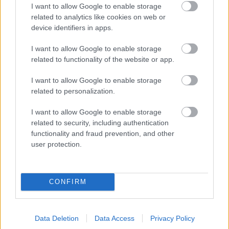
I want to allow Google to enable storage
related to analytics like cookies on web or
device identifiers in apps.
PODCASTS
I want to allow Google to enable storage
related to functionality of the website or app.
I want to allow Google to enable storage
related to personalization.
I want to allow Google to enable storage
related to security, including authentication
functionality and fraud prevention, and other
user protection.
CONFIRM
«Εγώ είμαι η ανάπηρη, αυτοί είναι οι μ***ες» –
Περδίκι εί
Η Maria Rolls χωρίς φίλτρο
με τον Ho
Data Deletion
Data Access
Privacy Policy