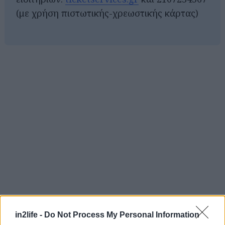
(με χρήση πιστωτικής-χρεωστικής κάρτας)
in2life -
Do Not Process My Personal Information
Αναζήτηση
για...