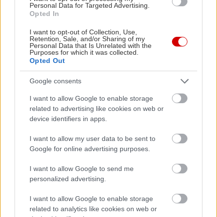
Personal Data for Targeted Advertising.
16 Μαΐου 2024: Πρεμιέρα στην Αθήνα
Opted In
I want to opt-out of Collection, Use,
16-20 Μαΐου 2024: 5 παραστάσεις στην
Retention, Sale, and/or Sharing of my
Personal Data that Is Unrelated with the
Αθήνα
Purposes for which it was collected.
Opted Out
Τιμές εισιτηρίων
Google consents
I want to allow Google to enable storage
7,50 € (φοιτητές, νέοι έως 25 ετών, άνεργοι,
related to advertising like cookies on web or
ΑμεΑ, 65+, πολύτεκνοι) • 10 € • 15 € • 20
device identifiers in apps.
€ • 25 € • 30 € • 35 €
I want to allow my user data to be sent to
Google for online advertising purposes.
Eισιτήρια
I want to allow Google to send me
personalized advertising.
210 72 82 333 • megaron.gr
I want to allow Google to enable storage
related to analytics like cookies on web or