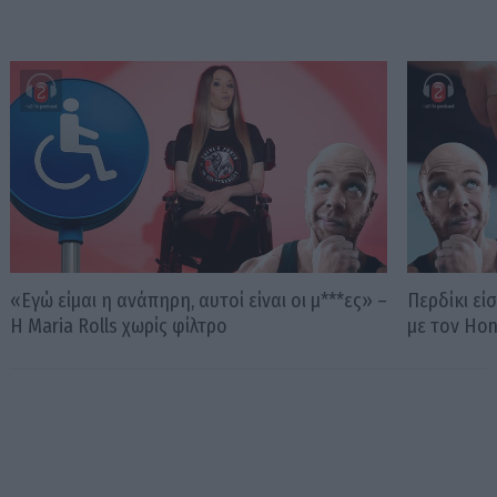
«Εγώ είμαι η ανάπηρη, αυτοί είναι οι μ***ες» –
Περδίκι εί
Η Maria Rolls χωρίς φίλτρο
με τον Ho