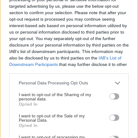
targeted advertising by us, please use the below opt-out
Πάρις: Νίκος Κωνσταντόπουλος
section to confirm your selection. Please note that after your
opt-out request is processed you may continue seeing
Σαμψών/Υπηρέτης: Δημήτρης Χαραλαμπόπουλος
interest-based ads based on personal information utilized by
us or personal information disclosed to third parties prior to
your opt-out. You may separately opt-out of the further
disclosure of your personal information by third parties on the
IAB’s list of downstream participants. This information may
Ημερομηνίες:
also be disclosed by us to third parties on the
IAB’s List of
Downstream Participants
that may further disclose it to other
third parties.
19 Απριλίου 2024: Πρεμιέρα στην Άγκυρα
Please note that this website/app uses one or more Google
Personal Data Processing Opt Outs
services and may gather and store information including but
19-22 Απριλίου 2024: 4 παραστάσεις στην
not limited to your visit or usage behaviour. You may click to
I want to opt-out of the Sharing of my
personal data.
Άγκυρα
grant or deny consent to Google and its third-party tags to
Opted In
use your data for below specified purposes in below Google
consent section.
I want to opt-out of the Sale of my
25-28 Απριλίου 2024: 4 παραστάσεις στην
Personal Data.
Κωνσταντινούπολη
Opted In
I want to opt-out of processing my