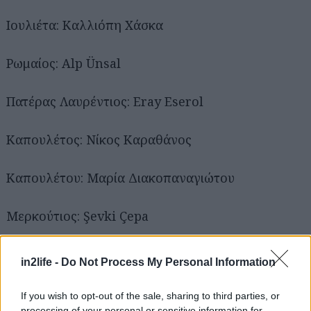
Ιουλιέτα: Καλλιόπη Χάσκα
Ρωμαίος: Alp Ünsal
Πατέρας Λαυρέντιος: Eray Eserol
Αναζήτηση
για...
Καπουλέτος: Νίκος Καραθάνος
Καπουλέτου: Μαρία Διακοπαναγιώτου
Μερκούτιος: Şevki Çepa
Μπενβόλιο: Efe Akercan
in2life -
Do Not Process My Personal Information
Τυβάλδος: Σπύρος Μαραγκουδάκης
If you wish to opt-out of the sale, sharing to third parties, or
processing of your personal or sensitive information for