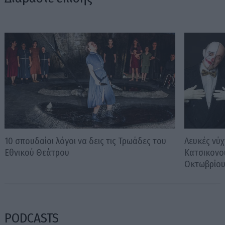
10 σπουδαίοι λόγοι να δεις τις Τρωάδες του
Λευκές νύχ
Εθνικού Θεάτρου
Κατσικονο
Οκτωβρίο
PODCASTS