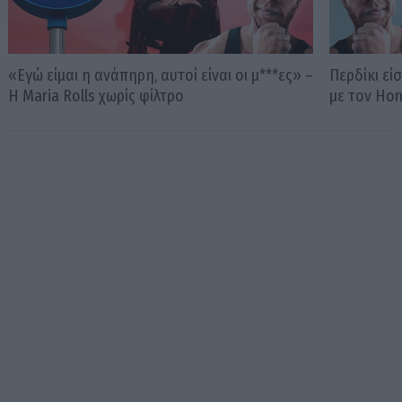
«Εγώ είμαι η ανάπηρη, αυτοί είναι οι μ***ες» –
Περδίκι εί
Η Maria Rolls χωρίς φίλτρο
με τον Ho