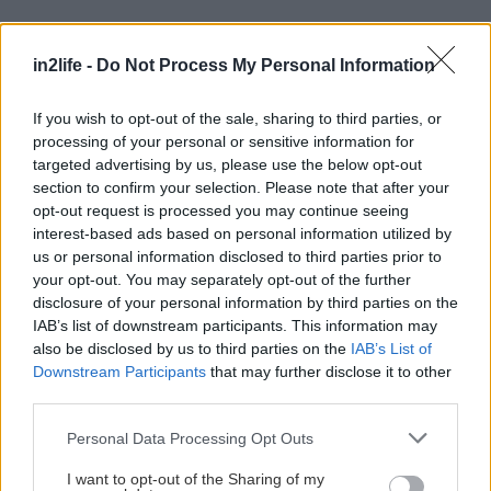
in2life -
Do Not Process My Personal Information
Τηλεφωνική γραμμή sos
If you wish to opt-out of the sale, sharing to third parties, or
processing of your personal or sensitive information for
targeted advertising by us, please use the below opt-out
Δομές φιλοξενίας και υποστήριξης
section to confirm your selection. Please note that after your
opt-out request is processed you may continue seeing
Η Κυβέρνηση Μητσοτάκη δείχνει στην πράξη τι
interest-based ads based on personal information utilized by
πιστεύει
».
us or personal information disclosed to third parties prior to
your opt-out. You may separately opt-out of the further
disclosure of your personal information by third parties on the
IAB’s list of downstream participants. This information may
also be disclosed by us to third parties on the
IAB’s List of
Downstream Participants
that may further disclose it to other
third parties.
Please note that this website/app uses one or more Google
Personal Data Processing Opt Outs
services and may gather and store information including but
not limited to your visit or usage behaviour. You may click to
I want to opt-out of the Sharing of my