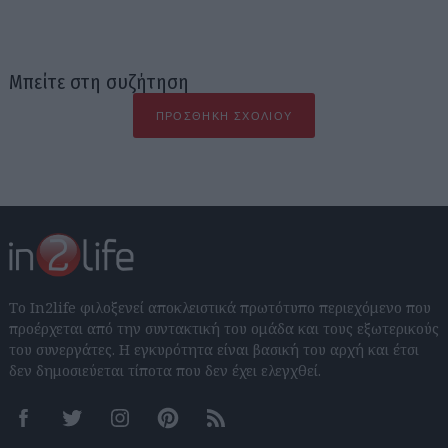
Μπείτε στη συζήτηση
ΠΡΟΣΘΉΚΗ ΣΧΟΛΊΟΥ
Το In2life φιλοξενεί αποκλειστικά πρωτότυπο περιεχόμενο που
προέρχεται από την συντακτική του ομάδα και τους εξωτερικούς
του συνεργάτες. Η εγκυρότητα είναι βασική του αρχή και έτσι
δεν δημοσιεύεται τίποτα που δεν έχει ελεγχθεί.
Facebook
Twitter
Instagram
Pinterest
RSS feeds