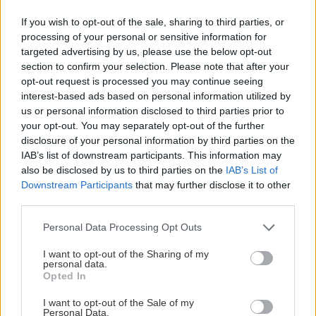
If you wish to opt-out of the sale, sharing to third parties, or
processing of your personal or sensitive information for
targeted advertising by us, please use the below opt-out
section to confirm your selection. Please note that after your
opt-out request is processed you may continue seeing
interest-based ads based on personal information utilized by
us or personal information disclosed to third parties prior to
your opt-out. You may separately opt-out of the further
disclosure of your personal information by third parties on the
IAB’s list of downstream participants. This information may
Λήψεις-Μοντάζ: Θοδωρής Χρυσικός
also be disclosed by us to third parties on the
IAB’s List of
Downstream Participants
that may further disclose it to other
Μουσική: Νίκος Σταυρόπουλος
third parties.
Please note that this website/app uses one or more Google
Personal Data Processing Opt Outs
Παίζουν οι: Φώτης Βουτσάς, Χριστίνα
services and may gather and store information including but
not limited to your visit or usage behaviour. You may click to
I want to opt-out of the Sharing of my
Θεοδωρικάκου, Βαρβάρα Περρή
personal data.
grant or deny consent to Google and its third-party tags to
Opted In
use your data for below specified purposes in below Google
Συμμετέχει η Μυρσίνη Σιδερή
consent section.
I want to opt-out of the Sale of my
Personal Data.