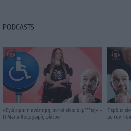
PODCASTS
«Εγώ είμαι η ανάπηρη, αυτοί είναι οι μ***ες» –
Περδίκι εί
Η Maria Rolls χωρίς φίλτρο
με τον Ho