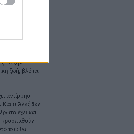
ατζέρ του, από
 την ανέλιξή
ς το ζην.
ικη ζωή, βλέπει
ει αντίρρηση.
 Και ο Άλεξ δεν
έρωτα έχει και
ία προσπαθούν
υτό που θα