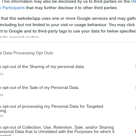
. This information may also be disclosed by us to third parties on the
IA
Participants
that may further disclose it to other third parties.
 that this website/app uses one or more Google services and may gath
including but not limited to your visit or usage behaviour. You may click 
 to Google and its third-party tags to use your data for below specifi
ogle consent section.
l Data Processing Opt Outs
o opt-out of the Sharing of my personal data.
In
o opt-out of the Sale of my Personal Data.
In
to opt-out of processing my Personal Data for Targeted
ing.
In
o opt-out of Collection, Use, Retention, Sale, and/or Sharing
ersonal Data that Is Unrelated with the Purposes for which it
lected.