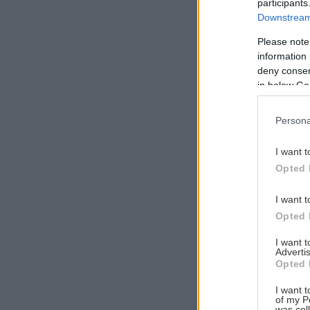
participants
Downstream 
Please note
information 
Αναζήτηση
deny consent
για...
in below Go
Persona
I want t
Opted 
I want t
Opted 
I want 
Advertis
Opted 
I want t
of my P
was col