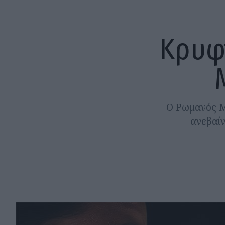
Κρυφ
O Ρωμανός Μ
ανεβαίν