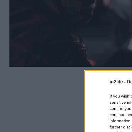
in2life -
Do
If you wish 
sensitive in
confirm you
continue se
information 
further disc