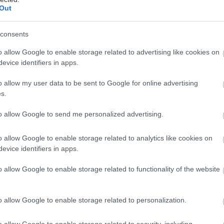
Out
ωμανός Μαρούδης συστήνει στο ελληνικό κοινό τον
consents
μερικανό συγγραφέα και σεναριογράφο, Ντάγκλας 
πιλέγοντας να ανεβάσει στη σκηνή του Altera Pars 
o allow Google to enable storage related to advertising like cookies on
evice identifiers in apps.
ony, The Little Dog Laughed, με τον ελληνικό τίτλ
o allow my user data to be sent to Google for online advertising
οκληρώνεται στις 30 Απριλίου. Επιπλέον, τις Τρίτες
s.
ρά 1 + 1 δώρο, αγοράζοντας ένα εισιτήριο μέσω του
to allow Google to send me personalized advertising.
ρου παίρνετε ένα ακόμη δώρο. Ισχύει για περιορισμέ
o allow Google to enable storage related to analytics like cookies on
 την υπόθεση του έργου:
evice identifiers in apps.
o allow Google to enable storage related to functionality of the website
 το είδωλό σου στον καθρέφτη ήταν κάποιος άλλος;
 αυτό το είδωλο όριζε την ζωή σου;
o allow Google to enable storage related to personalization.
η ζωή ήταν ένα παιχνίδι;
 αυτό το παιχνίδι ήταν το κρυφτό;
o allow Google to enable storage related to security, including