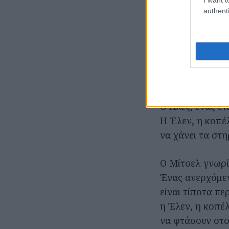
authenti
Ο Μίτσελ, ένας
μίας ελαφριάς
Η Νταϊάν, η πρ
τους με κάθε τ
Ο Άλεξ, ένας ε
Η Έλεν, η κοπέ
να χάνει τα στη
Ο Μίτσελ γνωρίζ
Ένας ανερχόμενο
είναι τίποτα πε
η Έλεν, η κοπέ
να φτάσουν στο