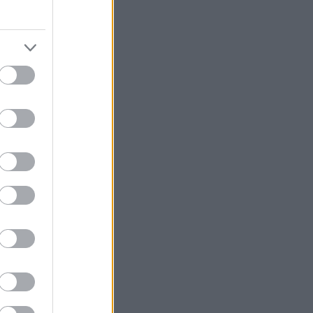
 σημαντικό
Κάρτερ Μπιν,
το υποψήφιο για
ο Κρυφτό.
 του Απριλίου
 more.gr ή στο
νες θέσεις.