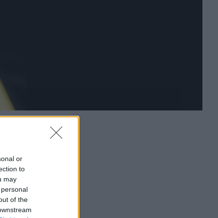
sonal or
ection to
ou may
 personal
out of the
 downstream