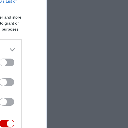
B’s List of
er and store
to grant or
ed purposes