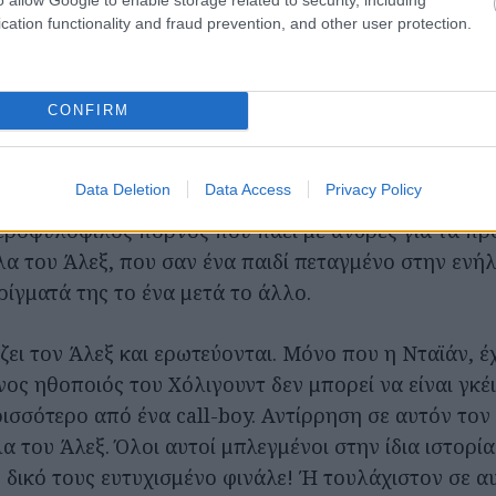
cation functionality and fraud prevention, and other user protection.
 ανερχόμενος ηθοποιός που πάσχει, όπως λέει η μάν
 μορφής επαναλαμβανόμενου τύπου ομοφυλοφιλία.
CONFIRM
οαναφερθείσα μάνατζερ του Μίτσελ, που παλεύει για
ρόπο.
Data Deletion
Data Access
Privacy Policy
τεροφυλόφιλος πόρνος που πάει με άνδρες για τα προ
λα του Άλεξ, που σαν ένα παιδί πεταγμένο στην ενήλ
ρίγματά της το ένα μετά το άλλο.
ει τον Άλεξ και ερωτεύονται. Μόνο που η Νταϊάν, έχ
ς ηθοποιός του Χόλιγουντ δεν μπορεί να είναι γκέι.
ρισσότερο από ένα call-boy. Αντίρρηση σε αυτόν τον 
λα του Άλεξ. Όλοι αυτοί μπλεγμένοι στην ίδια ιστορ
 δικό τους ευτυχισμένο φινάλε! Ή τουλάχιστον σε α