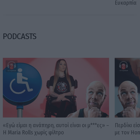
Ευκαρπία
PODCASTS
«Εγώ είμαι η ανάπηρη, αυτοί είναι οι μ***ες» –
Περδίκι εί
Η Maria Rolls χωρίς φίλτρο
με τον Ho