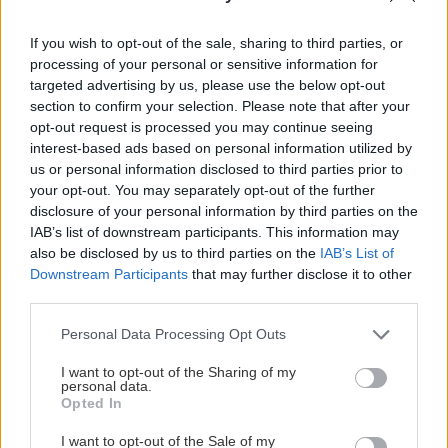
Official Instagram Page
If you wish to opt-out of the sale, sharing to third parties, or
processing of your personal or sensitive information for
targeted advertising by us, please use the below opt-out
section to confirm your selection. Please note that after your
ΖΩΝΗ 1 ΚΕΡΚΙΔΕΣ
opt-out request is processed you may continue seeing
ΖΩΝΗ 2 ΚΕΡΚΙΔΕΣ
interest-based ads based on personal information utilized by
ΖΩΝΗ 3 ΑΡΕΝΑ
us or personal information disclosed to third parties prior to
your opt-out. You may separately opt-out of the further
ΖΩΝΗ 4 2η & 3η ΣΕΙΡΑ ΑΡΕΝΑ
disclosure of your personal information by third parties on the
ΖΩΝΗ 5 VIP 1η ΣΕΙΡΑ ΑΡΕΝΑ
IAB’s list of downstream participants. This information may
also be disclosed by us to third parties on the
IAB’s List of
Downstream Participants
that may further disclose it to other
third parties.
ΤΙΜΕΣ ΕΙΣΙΤΗΡΙΩΝ
Please note that this website/app uses one or more Google
Personal Data Processing Opt Outs
services and may gather and store information including but
Α:ΖΩΝΗ 1 29 EuroΒ: ΖΩΝΗ 2 35 Euro
not limited to your visit or usage behaviour. You may click to
I want to opt-out of the Sharing of my
personal data.
Γ: ΖΩΝΗ 3 50 Euro
grant or deny consent to Google and its third-party tags to
Opted In
use your data for below specified purposes in below Google
Δ:ΖΩΝΗ 4 70 Euro
consent section.
I want to opt-out of the Sale of my